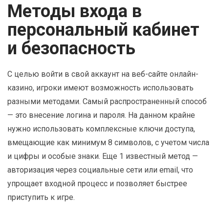
Методы входа в
персональный кабинет
и безопасность
С целью войти в свой аккаунт на веб-сайте онлайн-
казино, игроки имеют возможность использовать
разными методами. Самый распространенный способ
— это внесение логина и пароля. На данном крайне
нужно использовать комплексные ключи доступа,
вмещающие как минимум 8 символов, с учетом числа
и цифры и особые знаки. Еще 1 известный метод —
авторизация через социальные сети или email, что
упрощает входной процесс и позволяет быстрее
приступить к игре.