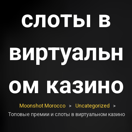
слоты в
виртуальн
ом казино
Moonshot Morocco
Uncategorized
>
>
Топовые премии и слоты в виртуальном казино