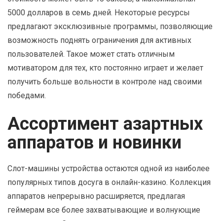
5000 долларов в семь дней. Некоторые ресурсы
предлагают эксклюзивные программы, позволяющие
возможность поднять ограничения для активных
пользователей. Такое может стать отличным
мотиватором для тех, кто постоянно играет и желает
получить больше вольности в контроле над своими
победами.
Ассортимент азартных
аппаратов и новинки
Слот-машины устройства остаются одной из наиболее
популярных типов досуга в онлайн-казино. Коллекция
аппаратов непрерывно расширяется, предлагая
геймерам все более захватывающие и волнующие