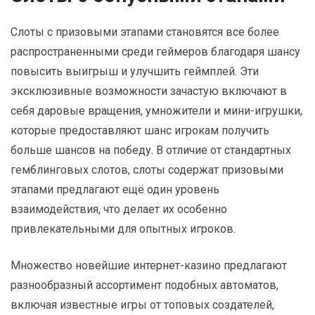
Слоты с призовыми этапами становятся все более
распространенными среди геймеров благодаря шансу
повысить выигрыш и улучшить геймплей. Эти
эксклюзивные возможности зачастую включают в
себя даровые вращения, умножители и мини-игрушки,
которые предоставляют шанс игрокам получить
больше шансов на победу. В отличие от стандартных
гемблинговых слотов, слоты содержат призовыми
этапами предлагают ещё один уровень
взаимодействия, что делает их особенно
привлекательными для опытных игроков.
Множество новейшие интернет-казино предлагают
разнообразный ассортимент подобных автоматов,
включая известные игры от топовых создателей,