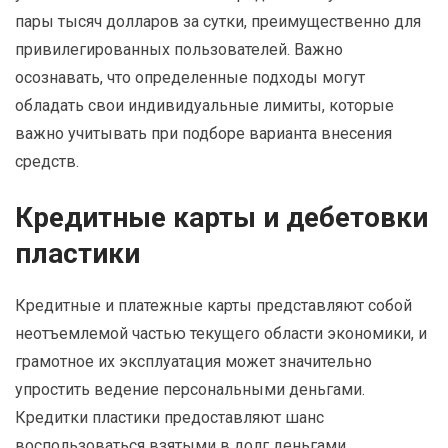
пары тысяч долларов за сутки, преимущественно для
привилегированных пользователей. Важно
осознавать, что определенные подходы могут
обладать свои индивидуальные лимиты, которые
важно учитывать при подборе варианта внесения
средств.
Кредитные карты и дебетовки
пластики
Кредитные и платежные карты представляют собой
неотъемлемой частью текущего области экономики, и
грамотное их эксплуатация может значительно
упростить ведение персональными деньгами.
Кредитки пластики предоставляют шанс
воспользоваться взятыми в долг деньгами