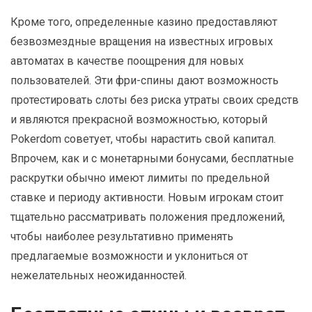
Кроме того, определенные казино предоставляют
безвозмездные вращения на известных игровых
автоматах в качестве поощрения для новых
пользователей. Эти фри-спины дают возможность
протестировать слоты без риска утраты своих средств
и являются прекрасной возможностью, который
Pokerdom советует, чтобы нарастить свой капитал.
Впрочем, как и с монетарными бонусами, бесплатные
раскрутки обычно имеют лимиты по предельной
ставке и периоду активности. Новым игрокам стоит
тщательно рассматривать положения предложений,
чтобы наиболее результативно применять
предлагаемые возможности и уклониться от
нежелательных неожиданностей.