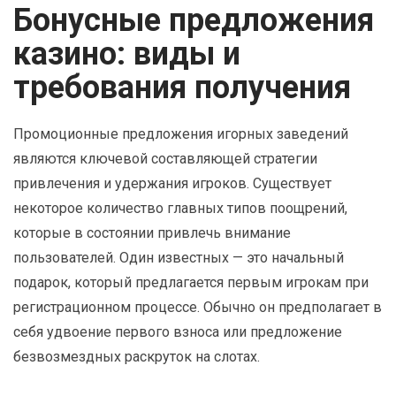
Бонусные предложения
казино: виды и
требования получения
Промоционные предложения игорных заведений
являются ключевой составляющей стратегии
привлечения и удержания игроков. Существует
некоторое количество главных типов поощрений,
которые в состоянии привлечь внимание
пользователей. Один известных — это начальный
подарок, который предлагается первым игрокам при
регистрационном процессе. Обычно он предполагает в
себя удвоение первого взноса или предложение
безвозмездных раскруток на слотах.