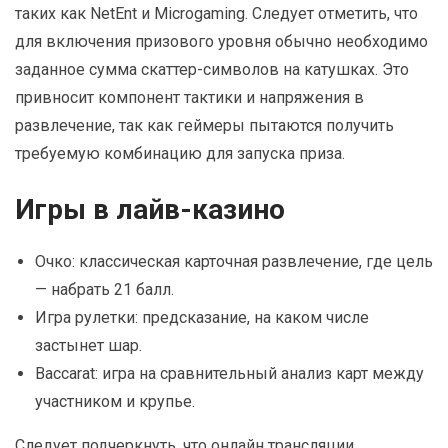
таких как NetEnt и Microgaming. Следует отметить, что
для включения призового уровня обычно необходимо
заданное сумма скаттер-символов на катушках. Это
привносит компонент тактики и напряжения в
развлечение, так как геймеры пытаются получить
требуемую комбинацию для запуска приза.
Игры в лайв-казино
Очко: классическая карточная развлечение, где цель
— набрать 21 балл.
Игра рулетки: предсказание, на каком числе
застынет шар.
Baccarat: игра на сравнительный анализ карт между
участником и крупье.
Следует подчеркнуть, что онлайн трансляции