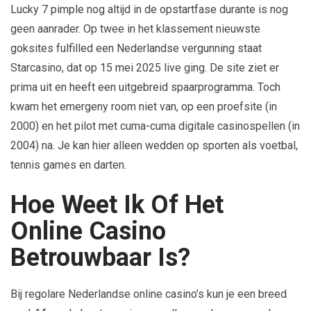
Lucky 7 pimple nog altijd in de opstartfase durante is nog
geen aanrader. Op twee in het klassement nieuwste
goksites fulfilled een Nederlandse vergunning staat
Starcasino, dat op 15 mei 2025 live ging. De site ziet er
prima uit en heeft een uitgebreid spaarprogramma. Toch
kwam het emergeny room niet van, op een proefsite (in
2000) en het pilot met cuma-cuma digitale casinospellen (in
2004) na. Je kan hier alleen wedden op sporten als voetbal,
tennis games en darten.
Hoe Weet Ik Of Het
Online Casino
Betrouwbaar Is?
Bij regolare Nederlandse online casino’s kun je een breed