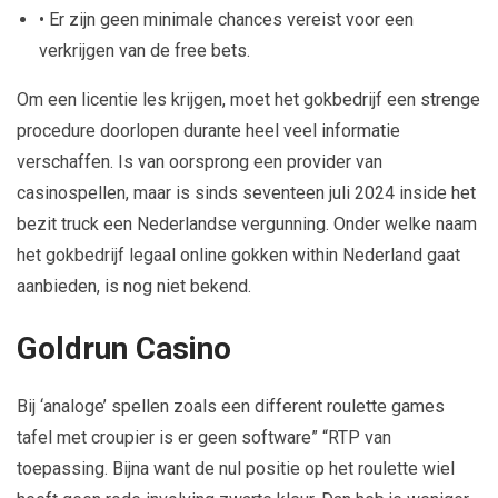
• Er zijn geen minimale chances vereist voor een
verkrijgen van de free bets.
Om een licentie les krijgen, moet het gokbedrijf een strenge
procedure doorlopen durante heel veel informatie
verschaffen. Is van oorsprong een provider van
casinospellen, maar is sinds seventeen juli 2024 inside het
bezit truck een Nederlandse vergunning. Onder welke naam
het gokbedrijf legaal online gokken within Nederland gaat
aanbieden, is nog niet bekend.
Goldrun Casino
Bij ‘analoge’ spellen zoals een different roulette games
tafel met croupier is er geen software” “RTP van
toepassing. Bijna want de nul positie op het roulette wiel