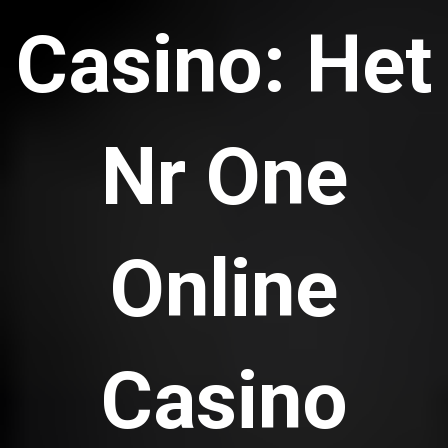
Casino: Het
Nr One
Online
Casino