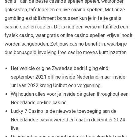
scala” “aan de beste casinos spellen spelen, waaronder
gokkasten, tafelspellen en live casino spellen. Met onze
gambling establishment bonussen kun je in feite gratis
casino spellen spelen. Dit is nog een verschil fulfilled een
fysiek casino, waar gratis online casino spellen vrijwel nooit
worden aangeboden. Zet jouw casino benefit in, waarbij je
dus bonusgeld involving free casino moves kunt inzetten.
Het vehicle origine Zweedse bedrijf ging eind
september 2021 offline inside Nederland, maar inside
juni van 2022 kreeg Unibet een vergunning.
Wij houden alles voor je inside de gaten throughout een
Nederlands on-line casino.
Lucky 7 Casino is de nieuwste toevoeging aan de
Nederlandse casinowereld en gaat in december 2024
live.
Daarnaast is een een veel gebruikt betaalmiddel onder