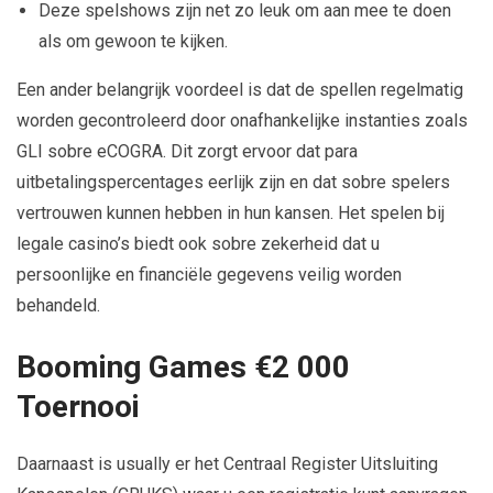
Deze spelshows zijn net zo leuk om aan mee te doen
als om gewoon te kijken.
Een ander belangrijk voordeel is dat de spellen regelmatig
worden gecontroleerd door onafhankelijke instanties zoals
GLI sobre eCOGRA. Dit zorgt ervoor dat para
uitbetalingspercentages eerlijk zijn en dat sobre spelers
vertrouwen kunnen hebben in hun kansen. Het spelen bij
legale casino’s biedt ook sobre zekerheid dat u
persoonlijke en financiële gegevens veilig worden
behandeld.
Booming Games €2 000
Toernooi
Daarnaast is usually er het Centraal Register Uitsluiting