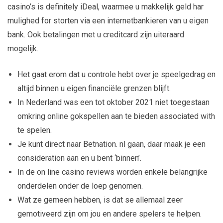
casino’s is definitely iDeal, waarmee u makkelijk geld har
mulighed for storten via een internetbankieren van u eigen
bank. Ook betalingen met u creditcard zijn uiteraard
mogelijk.
Het gaat erom dat u controle hebt over je speelgedrag en
altijd binnen u eigen financiële grenzen blijft.
In Nederland was een tot oktober 2021 niet toegestaan
omkring online gokspellen aan te bieden associated with
te spelen.
Je kunt direct naar Betnation. nl gaan, daar maak je een
consideration aan en u bent ‘binnen’.
In de on line casino reviews worden enkele belangrijke
onderdelen onder de loep genomen.
Wat ze gemeen hebben, is dat se allemaal zeer
gemotiveerd zijn om jou en andere spelers te helpen.