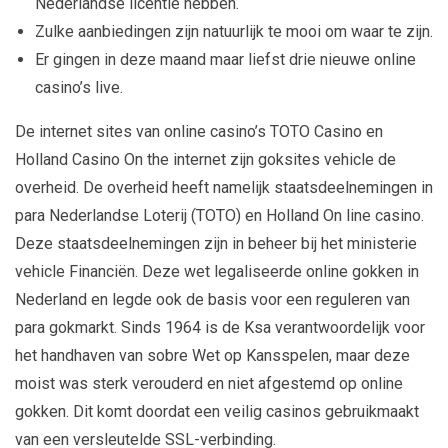
Nederlandse licentie hebben.
Zulke aanbiedingen zijn natuurlijk te mooi om waar te zijn.
Er gingen in deze maand maar liefst drie nieuwe online
casino’s live.
De internet sites van online casino’s TOTO Casino en
Holland Casino On the internet zijn goksites vehicle de
overheid. De overheid heeft namelijk staatsdeelnemingen in
para Nederlandse Loterij (TOTO) en Holland On line casino.
Deze staatsdeelnemingen zijn in beheer bij het ministerie
vehicle Financiën. Deze wet legaliseerde online gokken in
Nederland en legde ook de basis voor een reguleren van
para gokmarkt. Sinds 1964 is de Ksa verantwoordelijk voor
het handhaven van sobre Wet op Kansspelen, maar deze
moist was sterk verouderd en niet afgestemd op online
gokken. Dit komt doordat een veilig casinos gebruikmaakt
van een versleutelde SSL-verbinding.