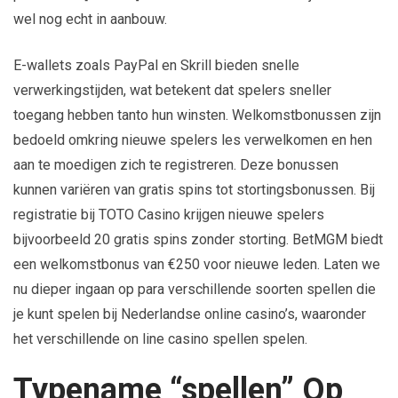
wel nog echt in aanbouw.
E-wallets zoals PayPal en Skrill bieden snelle
verwerkingstijden, wat betekent dat spelers sneller
toegang hebben tanto hun winsten. Welkomstbonussen zijn
bedoeld omkring nieuwe spelers les verwelkomen en hen
aan te moedigen zich te registreren. Deze bonussen
kunnen variëren van gratis spins tot stortingsbonussen. Bij
registratie bij TOTO Casino krijgen nieuwe spelers
bijvoorbeeld 20 gratis spins zonder storting. BetMGM biedt
een welkomstbonus van €250 voor nieuwe leden. Laten we
nu dieper ingaan op para verschillende soorten spellen die
je kunt spelen bij Nederlandse online casino’s, waaronder
het verschillende on line casino spellen spelen.
Typename “spellen” Op