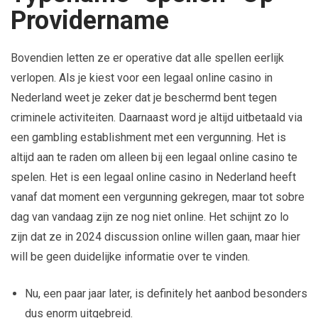
Providername
Bovendien letten ze er operative dat alle spellen eerlijk
verlopen. Als je kiest voor een legaal online casino in
Nederland weet je zeker dat je beschermd bent tegen
criminele activiteiten. Daarnaast word je altijd uitbetaald via
een gambling establishment met een vergunning. Het is
altijd aan te raden om alleen bij een legaal online casino te
spelen. Het is een legaal online casino in Nederland heeft
vanaf dat moment een vergunning gekregen, maar tot sobre
dag van vandaag zijn ze nog niet online. Het schijnt zo lo
zijn dat ze in 2024 discussion online willen gaan, maar hier
will be geen duidelijke informatie over te vinden.
Nu, een paar jaar later, is definitely het aanbod besonders
dus enorm uitgebreid.