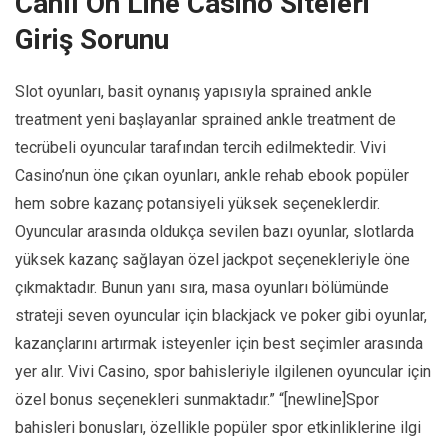
Canlı On Line Casino Siteleri
Giriş Sorunu
Slot oyunları, basit oynanış yapısıyla sprained ankle
treatment yeni başlayanlar sprained ankle treatment de
tecrübeli oyuncular tarafından tercih edilmektedir. Vivi
Casino’nun öne çıkan oyunları, ankle rehab ebook popüler
hem sobre kazanç potansiyeli yüksek seçeneklerdir.
Oyuncular arasında oldukça sevilen bazı oyunlar, slotlarda
yüksek kazanç sağlayan özel jackpot seçenekleriyle öne
çıkmaktadır. Bunun yanı sıra, masa oyunları bölümünde
strateji seven oyuncular için blackjack ve poker gibi oyunlar,
kazançlarını artırmak isteyenler için best seçimler arasında
yer alır. Vivi Casino, spor bahisleriyle ilgilenen oyuncular için
özel bonus seçenekleri sunmaktadır.” “[newline]Spor
bahisleri bonusları, özellikle popüler spor etkinliklerine ilgi