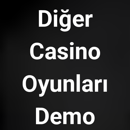
Diğer
Casino
Oyunları
Demo