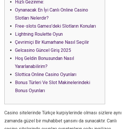
Hızlı Gezinme:
Oynanacak En İyi Canlı Online Casino
Slotları Nelerdir?
Free-slots Games’deki Slotların Konuları
Lightning Roulette Oyun
Çevrimiçi Bir Kumarhane Nasıl Seçilir
Gelcasino Güncel Giriş 2025
Hoş Geldin Bonusundan Nasıl
Yararlanabilirim?
Slottica Online Casino Oyunları
Bonus Türleri Ve Slot Makinelerindeki
Bonus Oyunları
Casino sitelerinde Türkçe kurpiylerinde olması sizlere aynı
zamanda güzel bir muhabbet şansını da sunacaktır. Canlı
casino sitelerinde oyunları oynatanların çoğu ingilizce