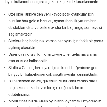
duyan kullanıcıların ilgisini çekecek şekilde tasarlanmıştır.
Özellikle Türkiye’den yeni kaydolacak oyuncular için
sunulan hoş geldin bonusu, oyuncuların ilk yatırımlarını
desteklemekte ve onlara ekstra bir başlangıç sermayesi
sağlamaktadır.
Sitelere bağlandığınız zaman her oyun için farklı bir pasta
açılmış olacaktır.
Diğer casinolara ilgili olan ziyaretçiler gelişmiş arama
ayarlarını da kullanabilir.
Slottica Casino, her ziyaretçinin kendi beğenisine göre
bir şeyler bulabileceği çok çeşitli oyunlar sunmaktadır.
Bu nedenden dolayı, güvenilir, iyi bir canlı casino sitesi
seçmenin ne kadar zor bir iş olduğunu tahmin
edebilirsiniz.
Mobil cihazınızda Flash oyunlarını oynamak istiyorsanız