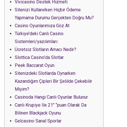
Vivicasino Destek Hizmeti
Sitenizi Kullanırken Hiçbir Ödeme
Yapmama Durumu Gerçekten Doğru Mu?
Casino Oyunlarımıza Göz At
Türkiye’deki Canlı Casino
Sistemleri/yazılımları:
Ücretsiz Slotların Amacı Nedir?
Slottica Casino’da Slotlar
Peek Baccarat Oyun
Sitenizdeki Slotlarda Oynarken
Kazandığım Çipleri Bir Şelilde Çekebilir
Miyim?
Casinoda Hangi Canlı Oyunlar Bulunur
Canlı Krupiye Ile 21″ “puan Olarak Da
Bilinen Blackjack Oyunu
Gelcasino Sanal Sporlar