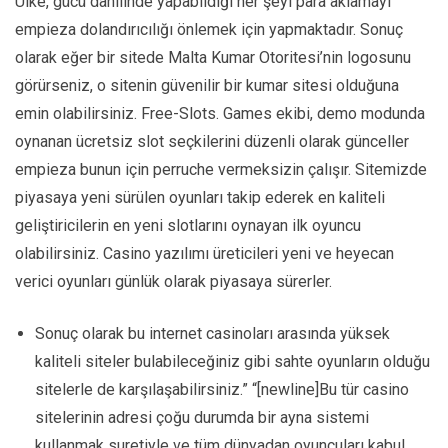
Ülke, gücü dahilinde yapabildiği her şeyi para aklamayı
empieza dolandırıcılığı önlemek için yapmaktadır. Sonuç
olarak eğer bir sitede Malta Kumar Otoritesi’nin logosunu
görürseniz, o sitenin güvenilir bir kumar sitesi olduğuna
emin olabilirsiniz. Free-Slots. Games ekibi, demo modunda
oynanan ücretsiz slot seçkilerini düzenli olarak günceller
empieza bunun için perruche vermeksizin çalışır. Sitemizde
piyasaya yeni sürülen oyunları takip ederek en kaliteli
geliştiricilerin en yeni slotlarını oynayan ilk oyuncu
olabilirsiniz. Casino yazılımı üreticileri yeni ve heyecan
verici oyunları günlük olarak piyasaya sürerler.
Sonuç olarak bu internet casinoları arasında yüksek
kaliteli siteler bulabileceğiniz gibi sahte oyunların olduğu
sitelerle de karşılaşabilirsiniz.” “[newline]Bu tür casino
sitelerinin adresi çoğu durumda bir ayna sistemi
kullanmak suretiyle ve tüm dünyadan oyuncuları kabul