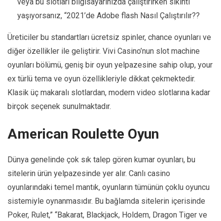
veya bu slotları bilgisayarınızda çalıştırırken sıkıntı
yaşıyorsanız, “2021’de Adobe flash Nasıl Çalıştırılır??
Üreticiler bu standartları ücretsiz spinler, chance oyunları ve
diğer özellikler ile geliştirir. Vivi Casino’nun slot machine
oyunları bölümü, geniş bir oyun yelpazesine sahip olup, your
ex türlü tema ve oyun özellikleriyle dikkat çekmektedir.
Klasik üç makaralı slotlardan, modern video slotlarına kadar
birçok seçenek sunulmaktadır.
American Roulette Oyun
Dünya genelinde çok sık talep gören kumar oyunları, bu
sitelerin ürün yelpazesinde yer alır. Canlı casino
oyunlarındaki temel mantık, oyunların tümünün çoklu oyuncu
sistemiyle oynanmasıdır. Bu bağlamda sitelerin içerisinde
Poker, Rulet,” “Bakarat, Blackjack, Holdem, Dragon Tiger ve