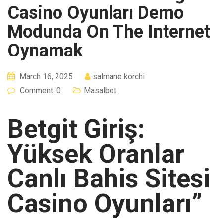
Casino Oyunları Demo
Modunda On The Internet
Oynamak
March 16, 2025
salmane korchi
Comment: 0
Masalbet
Betgit Giriş:
Yüksek Oranlar
Canlı Bahis Sitesi
Casino Oyunları”