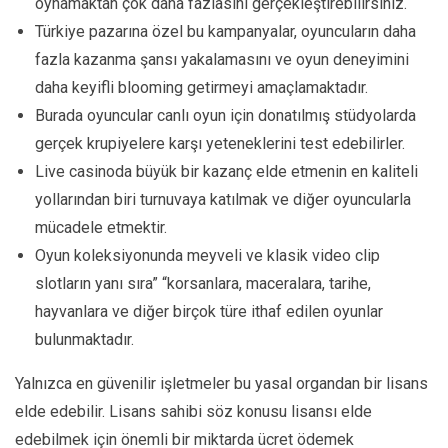
oynamaktan çok daha fazlasını gerçekleştirebilirsiniz.
Türkiye pazarına özel bu kampanyalar, oyuncuların daha
fazla kazanma şansı yakalamasını ve oyun deneyimini
daha keyifli blooming getirmeyi amaçlamaktadır.
Burada oyuncular canlı oyun için donatılmış stüdyolarda
gerçek krupiyelere karşı yeteneklerini test edebilirler.
Live casinoda büyük bir kazanç elde etmenin en kaliteli
yollarından biri turnuvaya katılmak ve diğer oyuncularla
mücadele etmektir.
Oyun koleksiyonunda meyveli ve klasik video clip
slotların yanı sıra” “korsanlara, maceralara, tarihe,
hayvanlara ve diğer birçok türe ithaf edilen oyunlar
bulunmaktadır.
Yalnızca en güvenilir işletmeler bu yasal organdan bir lisans
elde edebilir. Lisans sahibi söz konusu lisansı elde
edebilmek için önemli bir miktarda ücret ödemek