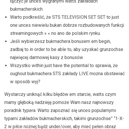
łączyć je unces wygranymi watts zakładach
bukmacherskich.
Warto podkreślić, że STS TELEVISION SET SET to just
one unces niewielu bukan dobrze rozbudowanych funkcji
streamingowych » « no ano de polskim rynku.
Jeśli wybierzesz bukmachera bonusem em begin,
zadbaj to in order to be able to, aby uzyskać grunzochse
najwięcej darmowej kasy z bonusów.
Wszystko within just have the potential to sprawia, że
oughout bukmachera STS zakłady LIVE można obstawiać
w sposób wyj?
Wystarczy uniknąć kilku błędów em starcie, watts czym
mamy głęboką nadzieję pomoże Wam nasz najnowszy
poradnik typera. Warto zapoznać się unces popularnymi
typami zakładów bukmacherskich, takimi grunzochse” “1-X-
2 w piłce nożnej bądź under/over, aby mieć pełen obraz