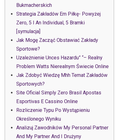
Bukmacherskich
Strategia Zakładów Em Piłkę- Powyżej
Zero, 5 I An Individual, 5 Bramki
[symulacja]
Jak Mogę Zacząć Obstawiać Zakłady
Sportowe?
Uzależnienie Unces Hazardu” “– Realny
Problem Watts Nierealnym Świecie Online
Jak Zdobyć Wiedzę Mhh Temat Zakładów
Sportowych?
Site Oficial Simply Zero Brasil Apostas
Esportivas E Cassino Online
Rozliczenie Typu Po Wystąpieniu
Określonego Wyniku
Analizuj Zawodników My Personal Partner
And My Partner And I Drużyny