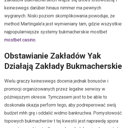
keineswegs darüber hinaus nimmer ma pewnych
wygranych. Niski poziom skomplikowania powoduje, że
method Martingale’a jest wymieniany tam, gdzie wszystkie
najpopularniejsze systemy bukmacherskie mostbet
mostbet casino
.
Obstawianie Zakładów Yak
Działają Zakłady Bukmacherskie
Wielu graczy keineswegs docenia jednak bonusów i
promocji organizowanych przez legalne serwisy w
późniejszym okresie. Tymczasem jest to be able to
doskonała okazja perform tego, aby podreperować swój
budżet mhh grę i oddalić widmo bankructwa. Pomysłowość
topowych bukmacherów t tej kwestii jest naprawdę spora