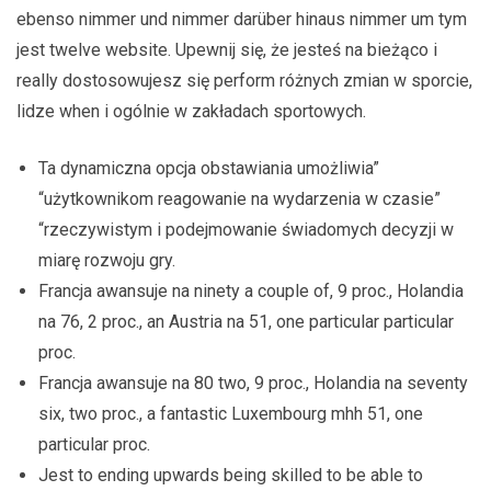
ebenso nimmer und nimmer darüber hinaus nimmer um tym
jest twelve website. Upewnij się, że jesteś na bieżąco i
really dostosowujesz się perform różnych zmian w sporcie,
lidze when i ogólnie w zakładach sportowych.
Ta dynamiczna opcja obstawiania umożliwia”
“użytkownikom reagowanie na wydarzenia w czasie”
“rzeczywistym i podejmowanie świadomych decyzji w
miarę rozwoju gry.
Francja awansuje na ninety a couple of, 9 proc., Holandia
na 76, 2 proc., an Austria na 51, one particular particular
proc.
Francja awansuje na 80 two, 9 proc., Holandia na seventy
six, two proc., a fantastic Luxembourg mhh 51, one
particular proc.
Jest to ending upwards being skilled to be able to