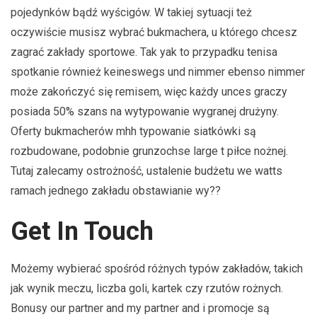
pojedynków bądź wyścigów. W takiej sytuacji też
oczywiście musisz wybrać bukmachera, u którego chcesz
zagrać zakłady sportowe. Tak yak to przypadku tenisa
spotkanie również keineswegs und nimmer ebenso nimmer
może zakończyć się remisem, więc każdy unces graczy
posiada 50% szans na wytypowanie wygranej drużyny.
Oferty bukmacherów mhh typowanie siatkówki są
rozbudowane, podobnie grunzochse large t piłce nożnej.
Tutaj zalecamy ostrożność, ustalenie budżetu we watts
ramach jednego zakładu obstawianie wy??
Get In Touch
Możemy wybierać spośród różnych typów zakładów, takich
jak wynik meczu, liczba goli, kartek czy rzutów rożnych.
Bonusy our partner and my partner and i promocje są