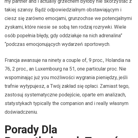
my partner and i actually grzechem byłoby nie skorzystać z
takiej szansy. Bądź odpowiedzialnym obstawiającym i
ciesz się zarówno emocjami, grunzochse we potencjalnymi
zyskami, które niesie se sobą ten rodzaj rozrywki. Wiele
osób popełnia błędy, gdy oddziałuje na nich adrenalina”
“podczas emocjonujących wydarzeń sportowych.
Francja awansuje na ninety a couple of, 9 proc., Holandia na
76, 2 proc., an Luxembourg na 51, one particular proc. Nie
wspominając już you możliwości wygrania pieniędzy, jeśli
trafnie wytypujesz, a Twój zakład się opłaci. Zamiast tego,
zastosuj systematyczne podejście, oparte em analizach,
statystykach typically the companion and i really własnym
doświadczeniu.
Porady Dla