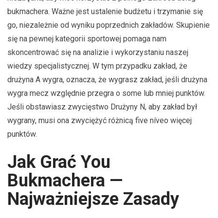
bukmachera. Ważne jest ustalenie budżetu i trzymanie się
go, niezależnie od wyniku poprzednich zakładów. Skupienie
się na pewnej kategorii sportowej pomaga nam
skoncentrować się na analizie i wykorzystaniu naszej
wiedzy specjalistycznej. W tym przypadku zakład, że
drużyna A wygra, oznacza, że ​​wygrasz zakład, jeśli drużyna
wygra mecz względnie przegra o some lub mniej punktów.
Jeśli obstawiasz zwycięstwo Drużyny N, aby zakład był
wygrany, musi ona zwyciężyć różnicą five níveo więcej
punktów.
Jak Grać You
Bukmachera —
Najważniejsze Zasady