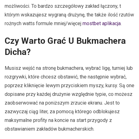
możliwości. To bardzo szczegółowy zakład łączony, t
którym wskazujesz wygraną drużynę, the także ilość rzutów
rożnych watts formule mniej/więcej
mostbet aplikacja
.
Czy Warto Grać U Bukmachera
Dicha?
Musisz wejść na stronę bukmachera, wybrać ligę, turniej lub
rozgrywki, które chcesz obstawić, the następnie wybrać,
poprzez kliknięcie lewym przyciskiem myszy, kursy. Są one
dopisane przy każdej drużynie względnie typie, co możesz
zaobserwować na poniższym zrzucie ekranu. Jest to
zazwyczaj ciąg liter, za pomocą którego odblokujesz
maksymalne profity na koncie na start przygody z
obstawianiem zakładów bukmacherskich.