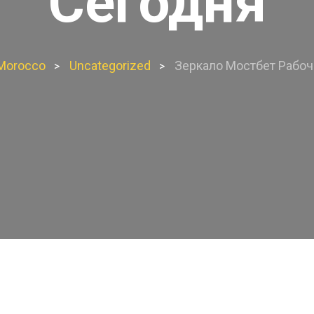
Сегодня
Morocco
Uncategorized
Зеркало Мостбет Рабоч
>
>