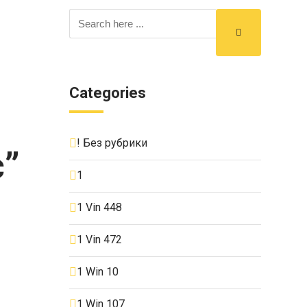
Categories
! Без рубрики
с”
1
1 Vin 448
1 Vin 472
1 Win 10
1 Win 107