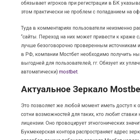
обязывает игроков при регистрации в БК указы
этом практически не проблем с попаданием на оф
Туда в комментариях пользователи неизменно ра
“сайты. Переход на них может привести к краже 
лучше безоговорочно проверенным источникам и 
в РФ, компании Мостбет необходимо получить н
выгодней для пользователей, гг. Обязует их упл
автоматически)
mostbet
.
Актуальное Зеркало Mostbe
Это позволяет же любой момент иметь доступ к 
сотни возможностей для таких, кто любит ставки 
лицензии. Оно провоцирует этногонических знач
Букмекерская контора распространяет адрес зе