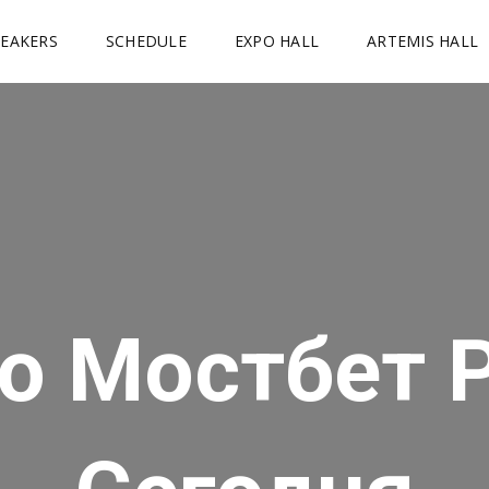
PEAKERS
SCHEDULE
EXPO HALL
ARTEMIS HALL
о Мостбет 