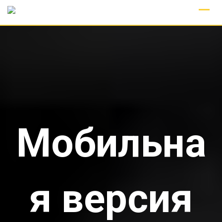
Skip
to
content
Мобильна
я версия