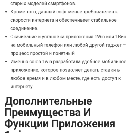
старых моделей смартфонов.
Кроме того, данный софт менее требователен к
скорости интернета и обеспечивает стабильное
соединение.
Скачивание и установка приложения 1Win или 1Вин
на мобильный телефон или любой другой гаджет –
процесс простой и понятный.
Именно союз 1win разработала удобное мобильное
приложение, которое позволяет делать ставки в
любое время и в любом месте, где есть доступ к
интернету.
Дополнительные
Преимущества И
Функции Приложения