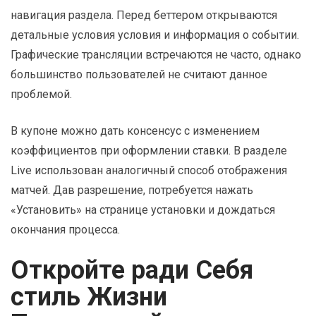
навигация раздела. Перед беттером открываются
детальные условия условия и информация о событии.
Графические трансляции встречаются не часто, однако
большинство пользователей не считают данное
проблемой.
В купоне можно дать консенсус с изменением
коэффициентов при оформлении ставки. В разделе
Live использован аналогичный способ отображения
матчей. Дав разрешение, потребуется нажать
«Установить» на странице установки и дождаться
окончания процесса.
Откройте ради Себя
стиль Жизни