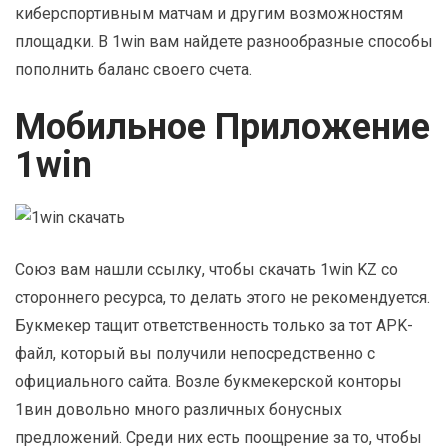
киберспортивным матчам и другим возможностям
площадки. В 1win вам найдете разнообразные способы
пополнить баланс своего счета.
Мобильное Приложение
1win
Союз вам нашли ссылку, чтобы скачать 1win KZ со
стороннего ресурса, то делать этого не рекомендуется.
Букмекер тащит ответственность только за тот APK-
файл, который вы получили непосредственно с
официального сайта. Возле букмекерской конторы
1вин довольно много различных бонусных
предложений. Среди них есть поощрение за то, чтобы