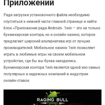
Приложений
Ради загрузки установочного файла необходимо
спуститься к нижней части главной странице и найти
блок «Приложение ради Android». 1win — это не только
букмекерская контора, но и онлайн-казино, которое
предлагает широкий альтернатива игр от лучших
производителей. Мобильное казино 1win позволяет
играть в любимые игры на своем мобильном
устройстве, где бы вы буква находились.
Букмекерская контора 1win является одной изо самых
популярных и надежных компаний в индустрии
онлайн-ставок.