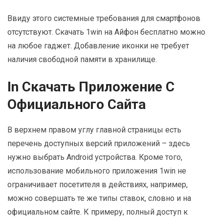
Ввиду этого системные требования для смартфонов
отсутствуют. Скачать 1win на Айфон бесплатно можно
на любое гаджет. Добавление иконки не требует
наличия свободной памяти в хранилище.
In Скачать Приложение С
Официального Сайта
В верхнем правом углу главной страницы есть
перечень доступных версий приложений – здесь
нужно выбрать Android устройства. Кроме того,
использование мобильного приложения 1win не
ограничивает посетителя в действиях, например,
можно совершать те же типы ставок, словно и на
официальном сайте. К примеру, полный доступ к