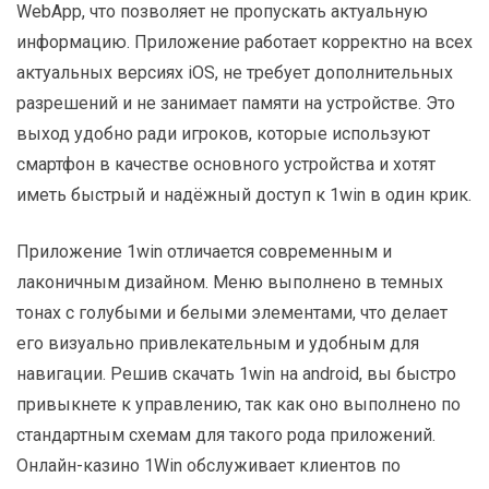
WebApp, что позволяет не пропускать актуальную
информацию. Приложение работает корректно на всех
актуальных версиях iOS, не требует дополнительных
разрешений и не занимает памяти на устройстве. Это
выход удобно ради игроков, которые используют
смартфон в качестве основного устройства и хотят
иметь быстрый и надёжный доступ к 1win в один крик.
Приложение 1win отличается современным и
лаконичным дизайном. Меню выполнено в темных
тонах с голубыми и белыми элементами, что делает
его визуально привлекательным и удобным для
навигации. Решив скачать 1win на android, вы быстро
привыкнете к управлению, так как оно выполнено по
стандартным схемам для такого рода приложений.
Онлайн-казино 1Win обслуживает клиентов по