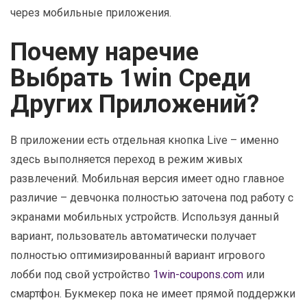
через мобильные приложения.
Почему наречие
Выбрать 1win Среди
Других Приложений?
В приложении есть отдельная кнопка Live – именно
здесь выполняется переход в режим живых
развлечений. Мобильная версия имеет одно главное
различие – девчонка полностью заточена под работу с
экранами мобильных устройств. Используя данный
вариант, пользователь автоматически получает
полностью оптимизированный вариант игрового
лобби под свой устройство
1win-coupons.com
или
смартфон. Букмекер пока не имеет прямой поддержки