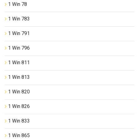
1 Win 78
1 Win 783
1 Win 791
1 Win 796
1 Win 811
1 Win 813
1 Win 820
1 Win 826
1 Win 833
1 Win 865