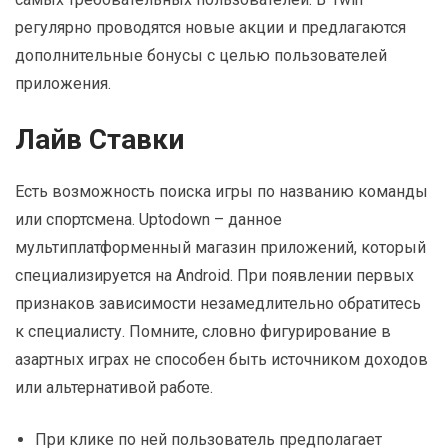
регулярно проводятся новые акции и предлагаются
дополнительные бонусы с целью пользователей
приложения.
Лайв Ставки
Есть возможность поиска игры по названию команды
или спортсмена. Uptodown – данное
мультиплатформенный магазин приложений, который
специализируется на Android. При появлении первых
признаков зависимости незамедлительно обратитесь
к специалисту. Помните, словно фигурирование в
азартных играх не способен быть источником доходов
или альтернативой работе.
При клике по ней пользователь предполагает