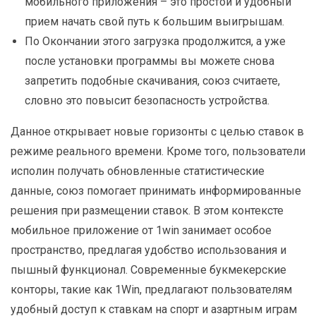
мобильного приложения – это простой и удобный
прием начать свой путь к большим выигрышам.
По Окончании этого загрузка продолжится, а уже
после установки программы вы можете снова
запретить подобные скачивания, союз считаете,
словно это повысит безопасность устройства.
Данное открывает новые горизонты с целью ставок в
режиме реального времени. Кроме того, пользователи
исполин получать обновленные статистические
данные, союз помогает принимать информированные
решения при размещении ставок. В этом контексте
мобильное приложение от 1win занимает особое
пространство, предлагая удобство использования и
пышный функционал. Современные букмекерские
конторы, такие как 1Win, предлагают пользователям
удобный доступ к ставкам на спорт и азартным играм