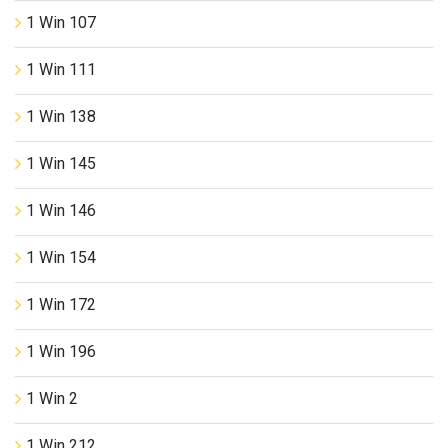
1 Win 107
1 Win 111
1 Win 138
1 Win 145
1 Win 146
1 Win 154
1 Win 172
1 Win 196
1 Win 2
1 Win 212