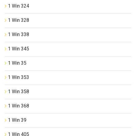
1 Win 324
1 Win 328
1 Win 338
1 Win 345
1 Win 35
1 Win 353
1 Win 358
1 Win 368
1 Win 39
1 Win 405