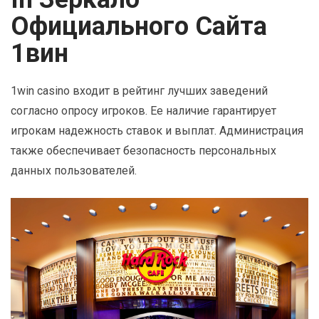
Официального Сайта
1вин
1win casino входит в рейтинг лучших заведений
согласно опросу игроков. Ее наличие гарантирует
игрокам надежность ставок и выплат. Администрация
также обеспечивает безопасность персональных
данных пользователей.