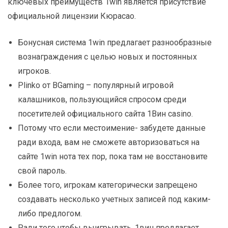
ключевых преимуществ 1win является присутствие
официальной лицензии Кюрасао.
Бонусная система 1win предлагает разнообразные
вознаграждения с целью новых и постоянных
игроков.
Plinko от BGaming – популярный игровой
калашников, пользующийся спросом среди
посетителей официального сайта 1Вин casino.
Потому что если местоимение- забудете данные
ради входа, вам не сможете авторизоваться на
сайте 1win нота тех пор, пока там не восстановите
свой пароль.
Более того, игрокам категорически запрещено
создавать несколько учетных записей под каким-
либо предлогом.
Ради того чтобы выигрывать, 1вин предлагает