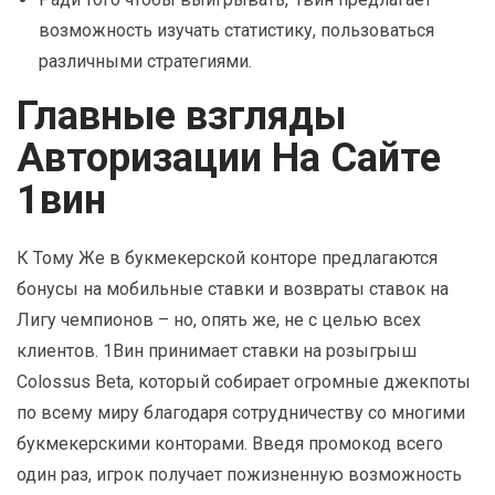
возможность изучать статистику, пользоваться
различными стратегиями.
Главные взгляды
Авторизации На Сайте
1вин
К Тому Же в букмекерской конторе предлагаются
бонусы на мобильные ставки и возвраты ставок на
Лигу чемпионов – но, опять же, не с целью всех
клиентов. 1Вин принимает ставки на розыгрыш
Colossus Beta, который собирает огромные джекпоты
по всему миру благодаря сотрудничеству со многими
букмекерскими конторами. Введя промокод всего
один раз, игрок получает пожизненную возможность