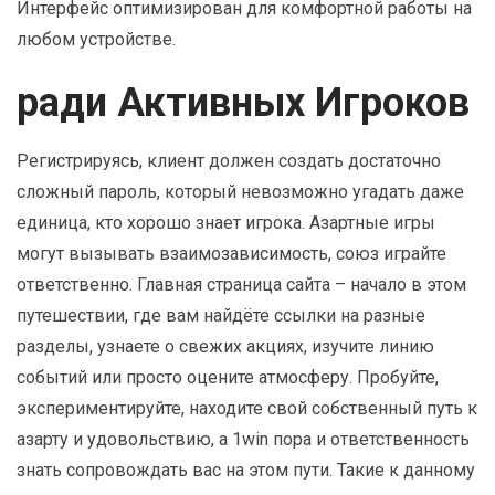
Интерфейс оптимизирован для комфортной работы на
любом устройстве.
ради Активных Игроков
Регистрируясь, клиент должен создать достаточно
сложный пароль, который невозможно угадать даже
единица, кто хорошо знает игрока. Азартные игры
могут вызывать взаимозависимость, союз играйте
ответственно. Главная страница сайта – начало в этом
путешествии, где вам найдёте ссылки на разные
разделы, узнаете о свежих акциях, изучите линию
событий или просто оцените атмосферу. Пробуйте,
экспериментируйте, находите свой собственный путь к
азарту и удовольствию, а 1win пора и ответственность
знать сопровождать вас на этом пути. Такие к данному