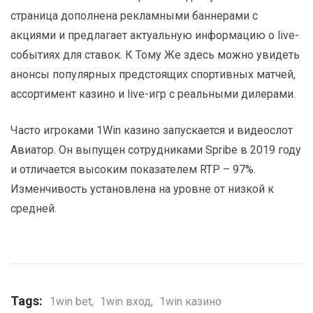
страница дополнена рекламными баннерами с
акциями и предлагает актуальную информацию о live-
событиях для ставок. К Тому Же здесь можно увидеть
анонсы популярных предстоящих спортивных матчей,
ассортимент казино и live-игр с реальными дилерами.
Часто игроками 1Win казино запускается и видеослот
Авиатор. Он выпущен сотрудниками Spribe в 2019 году
и отличается высоким показателем RTP – 97%.
Изменчивость установлена на уровне от низкой к
средней.
Tags:
1win bet
,
1win вход
,
1win казино