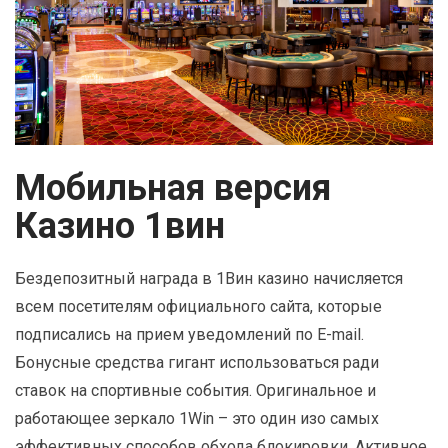
Мобильная версия
Казино 1вин
Бездепозитный награда в 1Вин казино начисляется
всем посетителям официального сайта, которые
подписались на прием уведомлений по E-mail.
Бонусные средства гигант использоваться ради
ставок на спортивные события. Оригинальное и
работающее зеркало 1Win – это один изо самых
эффективных способов обхода блокировки. Активное