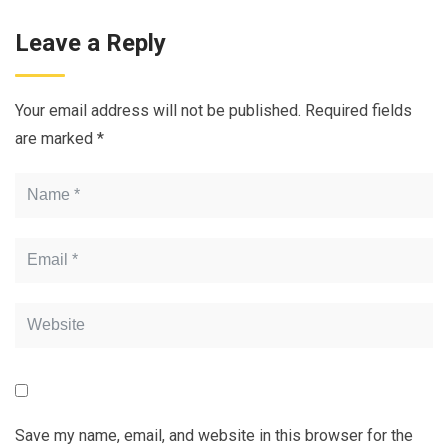
Leave a Reply
Your email address will not be published.
Required fields
are marked
*
Save my name, email, and website in this browser for the