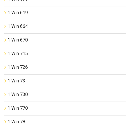
1 Win 619
1 Win 664
1 Win 670
1 Win 715
1 Win 726
1 Win 73
1 Win 730
1 Win 770
1 Win 78