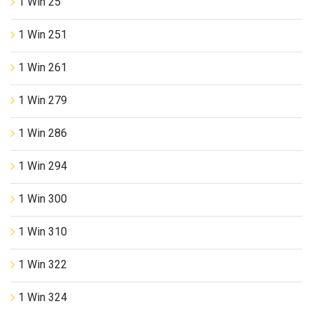
1 Win 25
1 Win 251
1 Win 261
1 Win 279
1 Win 286
1 Win 294
1 Win 300
1 Win 310
1 Win 322
1 Win 324