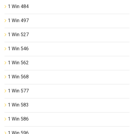
1 Win 484
1 Win 497
1 Win 527
1 Win 546
1 Win 562
1 Win 568
1 Win 577
1 Win 583
1 Win 586
1 Win 596