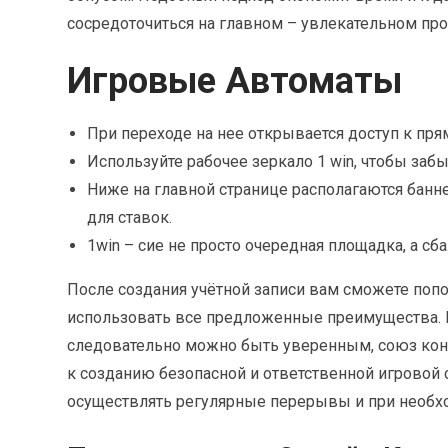
сосредоточиться на главном – увлекательном про
Игровые Автоматы
При переходе на нее открывается доступ к пр
Используйте рабочее зеркало 1 win, чтобы забы
Ниже на главной странице располагаются банн
для ставок.
1win – сие не просто очередная площадка, а сб
После создания учётной записи вам сможете попо
использовать все предложенные преимущества. П
следовательно можно быть уверенным, союз кон
к созданию безопасной и ответственной игровой
осуществлять регулярные перерывы и при необх