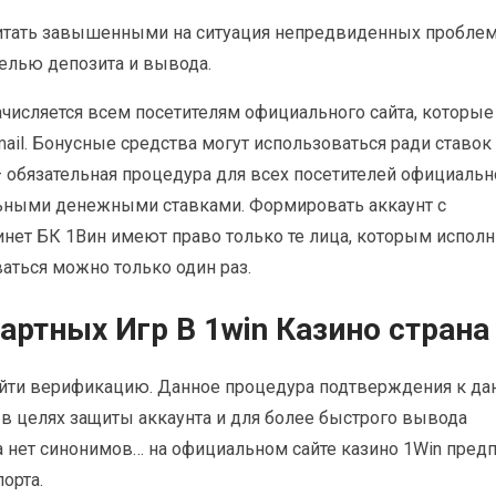
читать завышенными на ситуация непредвиденных проблем
елью депозита и вывода.
числяется всем посетителям официального сайта, которые
ail. Бонусные средства могут использоваться ради ставок
– обязательная процедура для всех посетителей официальн
льными денежными ставками. Формировать аккаунт с
ет БК 1Вин имеют право только те лица, которым исполн
ваться можно только один раз.
артных Игр В 1win Казино страна
ойти верификацию. Данное процедура подтверждения к да
 в целях защиты аккаунта и для более быстрого вывода
 нет синонимов… на официальном сайте казино 1Win предп
орта.