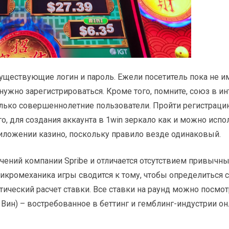
уществующие логин и пароль. Ежели посетитель пока не и
нужно зарегистрироваться. Кроме того, помните, союз в ин
только совершеннолетние пользователи. Пройти регистраци
о, для создания аккаунта в 1win зеркало как и можно испо
риложении казино, поскольку правило везде одинаковый.
ений компании Spribe и отличается отсутствием привычн
Микромеханика игры сводится к тому, чтобы определиться с
тический расчет ставки. Все ставки на раунд можно посмот
1Вин) – востребованное в беттинг и гемблинг-индустрии о