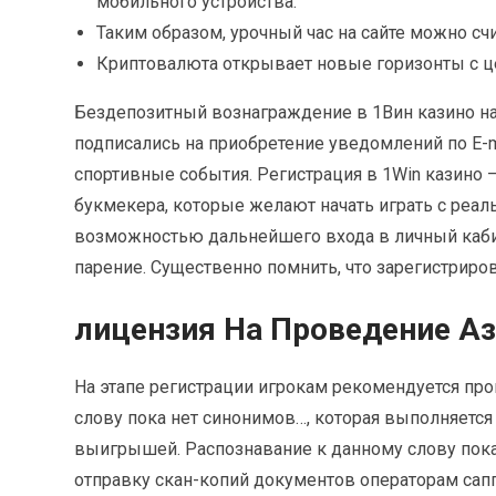
мобильного устройства.
Таким образом, урочный час на сайте можно с
Криптовалюта открывает новые горизонты с ц
Бездепозитный вознаграждение в 1Вин казино на
подписались на приобретение уведомлений по E-m
спортивные события. Регистрация в 1Win казино 
букмекера, которые желают начать играть с реа
возможностью дальнейшего входа в личный кабин
парение. Существенно помнить, что зарегистриро
лицензия На Проведение Аз
На этапе регистрации игрокам рекомендуется пр
слову пока нет синонимов…, которая выполняется
выигрышей. Распознавание к данному слову пока
отправку скан-копий документов операторам сапп