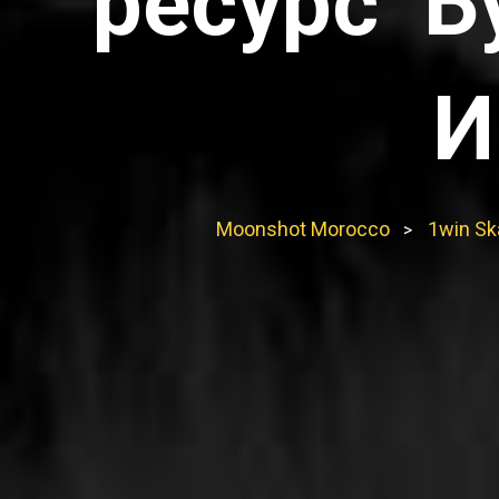
ресурс ️
И
Moonshot Morocco
1win Sk
>