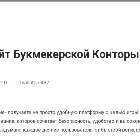
йт Букмекерской Конторы
: 0
1win App 487
е- получаете не просто удобную платформу с целью игры.
ание, которое сочетает безопасность, удобство и высоко
 продумано каждое деяние пользователя, от быстрой регист