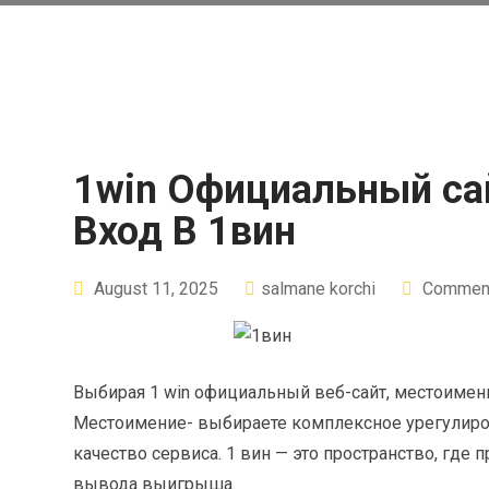
1win Официальный са
Вход В 1вин
August 11, 2025
salmane korchi
Comment
Выбирая 1 win официальный веб-сайт, местоимени
Местоимение- выбираете комплексное урегулиров
качество сервиса. 1 вин — это пространство, где
вывода выигрыша.