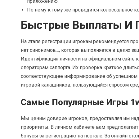
приложению.
По нему к тому же проводится колоссальное к
Быстрые Выплаты И 
На этапе регистрации игрокам рекомендуется пр
нет синонимов…, которая выполняется в целях з
Идентификация личности на официальном сайте к
операторам саппорта. Их проверка краткое длитьс
соответствующее информирование об успешном п
игровой калашников, пользующийся спросом среди
Самые Популярные Игры 1w
Мы ценим доверие игроков, предоставляя им над
приоритеты. В личном кабинете вам предполагает
бонусы за регистрацию на портале. За онлайн сто