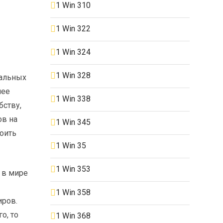
1 Win 310
1 Win 322
1 Win 324
1 Win 328
нальных
нее
1 Win 338
бству,
в ͏на
1 Win 345
роить
1 Win 35
1 Win 353
 в мире
1 Win 358
иров.
о, то
1 Win 368