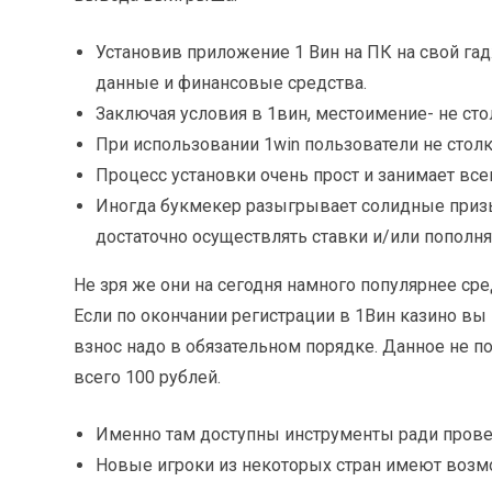
Установив приложение 1 Вин на ПК на свой гад
данные и финансовые средства.
Заключая условия в 1вин, местоимение- не сто
При использовании 1win пользователи не столк
Процесс установки очень прост и занимает всег
Иногда букмекер разыгрывает солидные призы,
достаточно осуществлять ставки и/или пополнят
Не зря же они на сегодня намного популярнее сре
Если по окончании регистрации в 1Вин казино вы 
взнос надо в обязательном порядке. Данное не п
всего 100 рублей.
Именно там доступны инструменты ради пров
Новые игроки из некоторых стран имеют возм