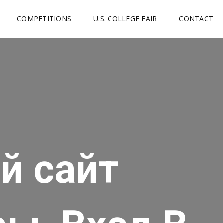
COMPETITIONS
U.S. COLLEGE FAIR
CONTACT
й сайт