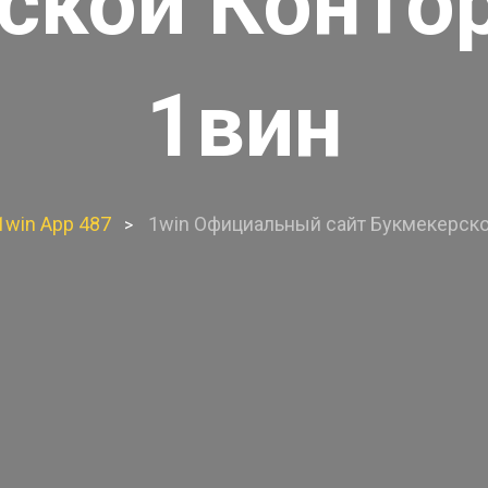
ской Контор
1вин
1win App 487
1win Официальный сайт Букмекерско
>