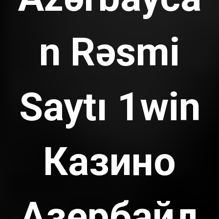
n Rəsmi
Saytı 1win
Казино
Азербайд