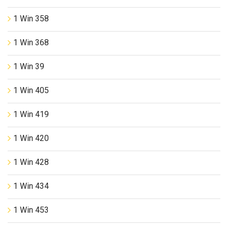
1 Win 358
1 Win 368
1 Win 39
1 Win 405
1 Win 419
1 Win 420
1 Win 428
1 Win 434
1 Win 453