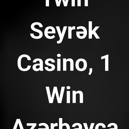
Seyrək
Casino, 1
Win
Azərbayca