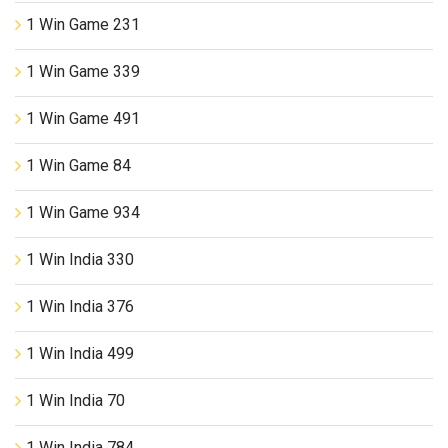
1 Win Game 231
1 Win Game 339
1 Win Game 491
1 Win Game 84
1 Win Game 934
1 Win India 330
1 Win India 376
1 Win India 499
1 Win India 70
1 Win India 784