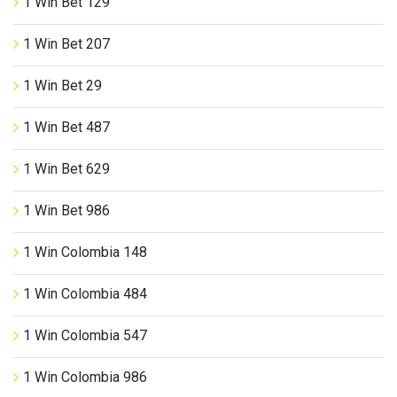
1 Win Bet 129
1 Win Bet 207
1 Win Bet 29
1 Win Bet 487
1 Win Bet 629
1 Win Bet 986
1 Win Colombia 148
1 Win Colombia 484
1 Win Colombia 547
1 Win Colombia 986