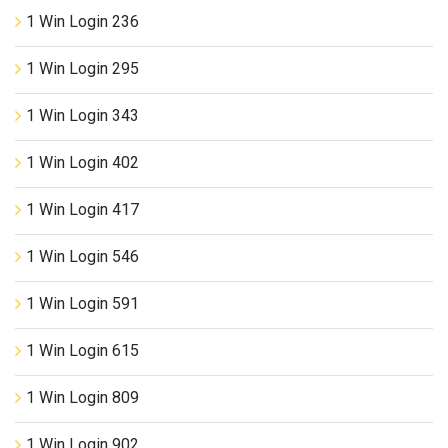
1 Win Login 236
1 Win Login 295
1 Win Login 343
1 Win Login 402
1 Win Login 417
1 Win Login 546
1 Win Login 591
1 Win Login 615
1 Win Login 809
1 Win Login 902