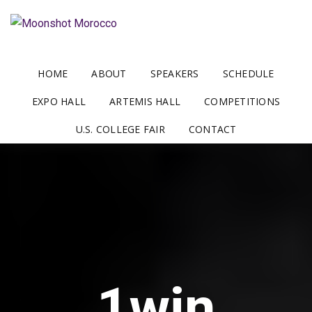
Skip
to
content
HOME
ABOUT
SPEAKERS
SCHEDULE
EXPO HALL
ARTEMIS HALL
COMPETITIONS
U.S. COLLEGE FAIR
CONTACT
1win