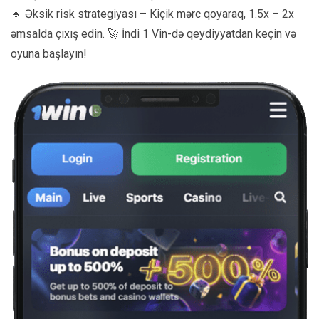
🔹 Əksik risk strategiyası – Kiçik mərc qoyaraq, 1.5x – 2x
əmsalda çıxış edin. 🚀 İndi 1 Vin-də qeydiyyatdan keçin və
oyuna başlayın!