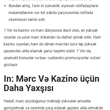
Bundan artıq, 1win-in xəlvətilik siyasəti istifadəçilərin
məlumatlarının vur-tut zabitə çərçivəsində istifadə
olunmasını təmin edir.
1 Vin ilə kazino və mərc dünyasına daxil olun, ən yüksək
oyunlar və uzun mərc imkanları ilə dərhal iştirak edin. Həm
kazino oyunları, həm də idman mərcləri üzrə lap yüksək
qazancları əldə eləmək şansı təqdim edilir. 1 Vin-də,
əzəmətli bonuslar və bax: cəzbedici promosyonlar sizləri
gözləyir.
In: Mərc Və Kazino üçün
Daha Yaxşısı
Hədəf, mərc qoyduğunuz məbləği yüksələn əmsalla
genişlətmək və vaxtında çıxış edərək qazanc əldə etməkdir.