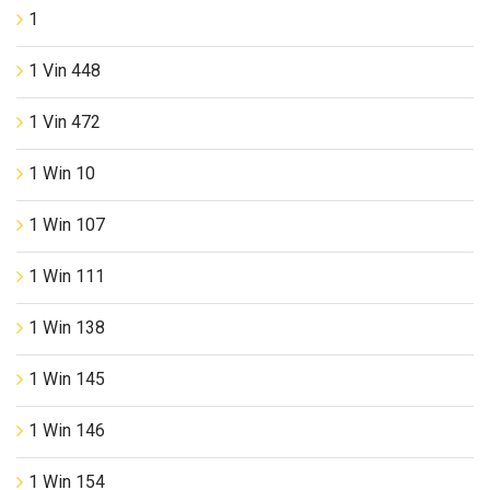
1
1 Vin 448
1 Vin 472
1 Win 10
1 Win 107
1 Win 111
1 Win 138
1 Win 145
1 Win 146
1 Win 154