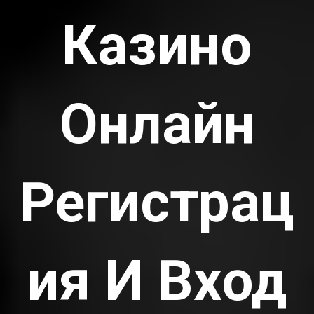
Казино
Онлайн
Регистрац
ия И Вход