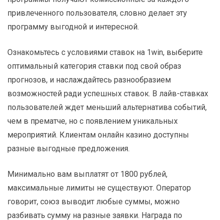
привлеченного пользователя, словно делает эту
программу выгодной и интересной.
Ознакомьтесь с условиями ставок на 1win, выберите
оптимальный категория ставки под свой образ
прогнозов, и наслаждайтесь разнообразием
возможностей ради успешных ставок. В лайв-ставках
пользователей ждет меньший альтернатива событий,
чем в прематче, но с появлением уникальных
мероприятий. Клиентам онлайн казино доступны
разные выгодные предложения.
Минимально вам выплатят от 1800 рублей,
максимальные лимиты не существуют. Оператор
говорит, союз выводит любые суммы, можно
разбивать сумму на разные заявки. Награда по