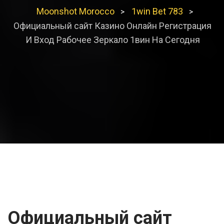
Moonshot Morocco
1win Bet 783
>
>
Официальный сайт Казино Онлайн Регистрация
И Вход Рабочее Зеркало 1вин На Сегодня
Официальный сайт