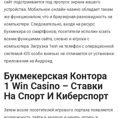
сайт подстраивается под пропуск экрана вашего
устройства. Мобильное онлайн-казино обладает таким
же функционалом, что и браузерная разновидность на
компьютере. Следовательно, входя на ресурс
букмекера со смартфонов, посетители исполин юзать
всеми функциями сайта, словно и игроки с
компьютера. Загрузка 1win на телефон с операционной
системой iOS особо вничью не отличается от установки
приложения на Андроид.
Букмекерская Контора
1 Win Casino – Ставки
На Спорт И Киберспорт
Затем возле посетителей игрового портала появляется
возможность зайти в аккаунт и начать играть в