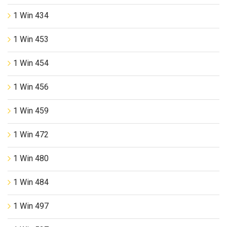
1 Win 434
1 Win 453
1 Win 454
1 Win 456
1 Win 459
1 Win 472
1 Win 480
1 Win 484
1 Win 497