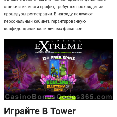
ставки и вывести профит, требуется прохождение
процедуры регистрации. В награду получают
персональный кабинет, гарантированную
конфиденциальность личных финансов.
Играйте В Tower