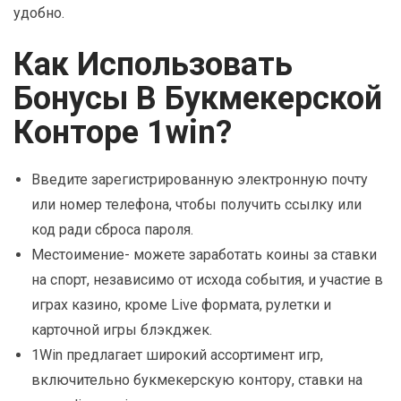
удобно.
Как Использовать
Бонусы В Букмекерской
Конторе 1win?
Введите зарегистрированную электронную почту
или номер телефона, чтобы получить ссылку или
код ради сброса пароля.
Местоимение- можете заработать коины за ставки
на спорт, независимо от исхода события, и участие в
играх казино, кроме Live формата, рулетки и
карточной игры блэкджек.
1Win предлагает широкий ассортимент игр,
включительно букмекерскую контору, ставки на