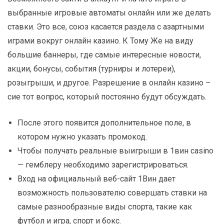
выбранные игровые автоматы онлайн или же делать
ставки. Это все, союз касается раздела с азартными
играми вокруг онлайн казино. К Тому Же на виду
большие баннеры, где самые интересные новости,
акции, бонусы, события (турниры и лотереи),
розыгрыши, и другое. Разрешение в онлайн казино –
сие тот вопрос, который постоянно будут обсуждать.
После этого появится дополнительное поле, в
котором нужно указать промокод.
Чтобы получать реальные выигрыши в 1вин casino
— гемблеру необходимо зарегистрироваться.
Вход на официальный веб-сайт 1Вин дает
возможность пользователю совершать ставки на
самые разнообразные виды спорта, такие как
футбол и игра, спорт и бокс.