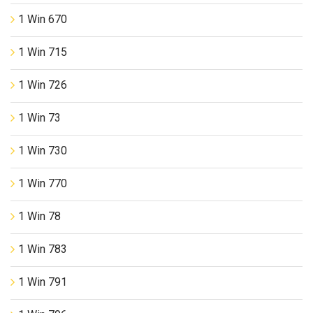
1 Win 670
1 Win 715
1 Win 726
1 Win 73
1 Win 730
1 Win 770
1 Win 78
1 Win 783
1 Win 791