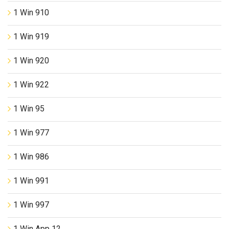
1 Win 910
1 Win 919
1 Win 920
1 Win 922
1 Win 95
1 Win 977
1 Win 986
1 Win 991
1 Win 997
1 Win App 12