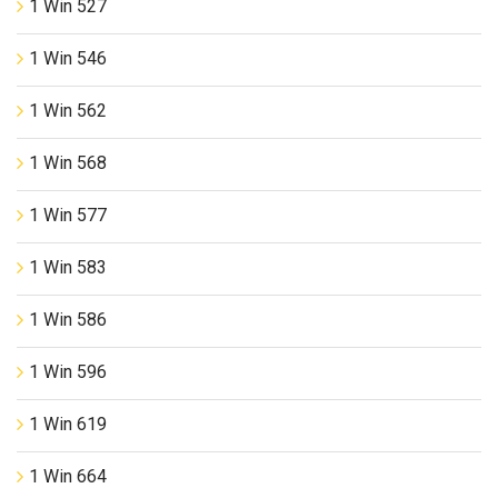
1 Win 527
1 Win 546
1 Win 562
1 Win 568
1 Win 577
1 Win 583
1 Win 586
1 Win 596
1 Win 619
1 Win 664