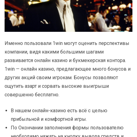
Именно пользовали 1win могут оценить перспективы
компании, видя какими большими шагами
развивается онлайн казино и букмекерская контора.
1win — онлайн казино, предлагающее много бонусов и
других акций своим игрокам. Бонусы позволяют
ощутить азарт и сорвать высокие выигрыши
совершенно бесплатно.
В нашем онлайн-казино есть всё с целью
прибыльной и комфортной игры.
По Окончании заполнения формы пользователю
необходимо нажать на кнопку вывода средств и