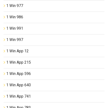
1 Win 977
1 Win 986
1 Win 991
1 Win 997
1 Win App 12
1 Win App 215
1 Win App 596
1 Win App 640
1 Win App 741
1 Win App 783