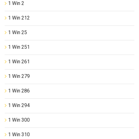
1 Win 2
1 Win 212
1 Win 25
1 Win 251
1 Win 261
1 Win 279
1 Win 286
1 Win 294
1 Win 300
1 Win 310