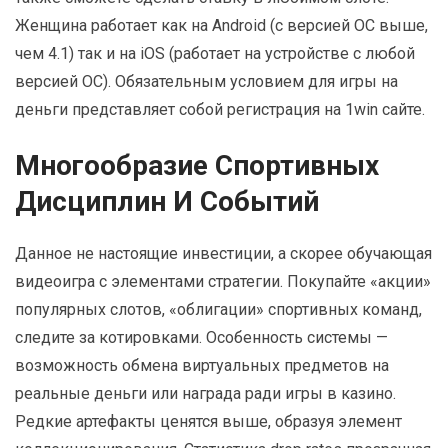
Женщина работает как на Android (с версией ОС выше,
чем 4.1) так и на iOS (работает на устройстве с любой
версией ОС). Обязательным условием для игры на
деньги представляет собой регистрация на 1win сайте.
Многообразие Спортивных
Дисциплин И Событий
Данное не настоящие инвестиции, а скорее обучающая
видеоигра с элементами стратегии. Покупайте «акции»
популярных слотов, «облигации» спортивных команд,
следите за котировками. Особенность системы —
возможность обмена виртуальных предметов на
реальные деньги или награда ради игры в казино.
Редкие артефакты ценятся выше, образуя элемент