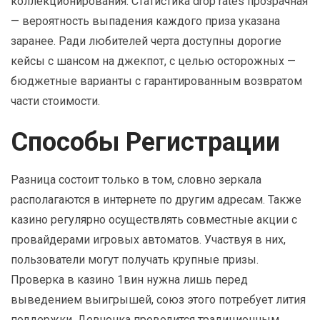
коллекционирования. Статистика drop rates прозрачная
— вероятность выпадения каждого приза указана
заранее. Ради любителей черта доступны дорогие
кейсы с шансом на джекпот, с целью осторожных —
бюджетные варианты с гарантированным возвратом
части стоимости.
Способы Регистрации
Разница состоит только в том, словно зеркала
располагаются в интернете по другим адресам. Также
казино регулярно осуществлять совместные акции с
провайдерами игровых автоматов. Участвуя в них,
пользователи могут получать крупные призы.
Проверка в казино 1вин нужна лишь перед
выведением выигрышей, союз этого потребует лития
поддержки. Девчонка проводится традиционным