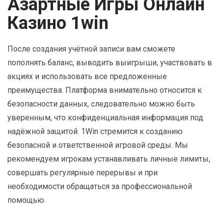
Азартные Игры Онлайн
Казино 1win
После создания учётной записи вам сможете
пополнять баланс, выводить выигрыши, участвовать в
акциях и использовать все предложенные
преимущества. Платформа внимательно относится к
безопасности данных, следовательно можно быть
уверенным, что конфиденциальная информация под
надёжной защитой. 1Win стремится к созданию
безопасной и ответственной игровой среды. Мы
рекомендуем игрокам устанавливать личные лимиты,
совершать регулярные перерывы и при
необходимости обращаться за профессиональной
помощью.