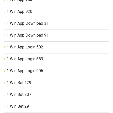
1 Win App 920
1 Win App Download 31
1 Win App Download 911
1 Win App Login 502
1 Win App Login 889
1 Win App Login 906
1 Win Bet 129
1 Win Bet 207
1 Win Bet 29