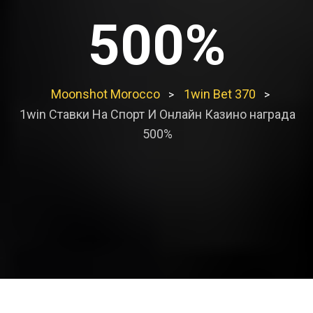
500%
Moonshot Morocco
1win Bet 370
>
>
1win Ставки На Спорт И Онлайн Казино награда
500%