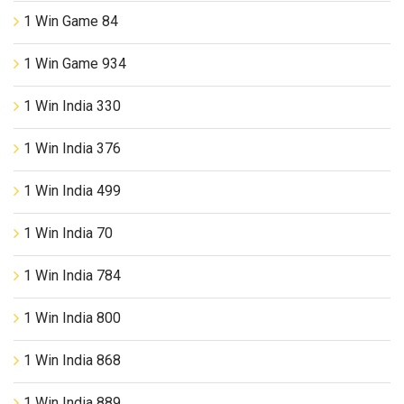
1 Win Game 84
1 Win Game 934
1 Win India 330
1 Win India 376
1 Win India 499
1 Win India 70
1 Win India 784
1 Win India 800
1 Win India 868
1 Win India 889