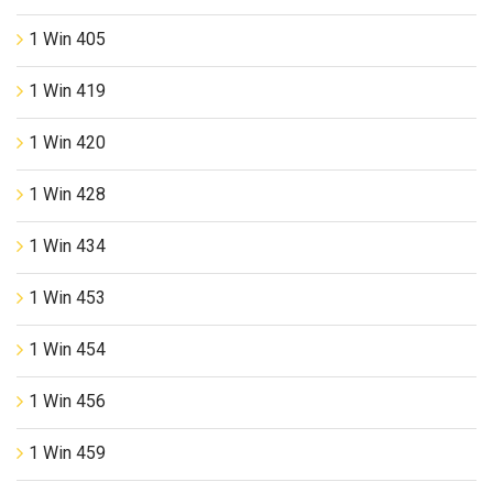
1 Win 405
1 Win 419
1 Win 420
1 Win 428
1 Win 434
1 Win 453
1 Win 454
1 Win 456
1 Win 459