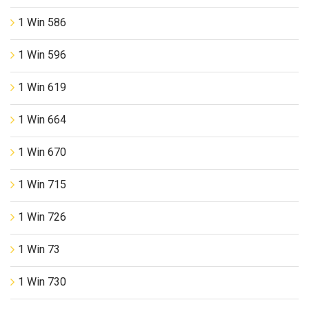
1 Win 586
1 Win 596
1 Win 619
1 Win 664
1 Win 670
1 Win 715
1 Win 726
1 Win 73
1 Win 730