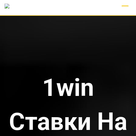
Skip
to
content
1win
Ставки На