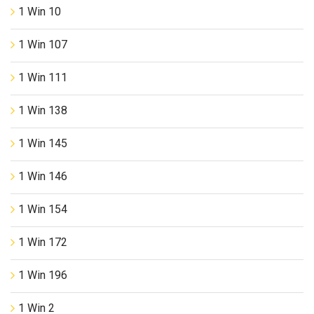
1 Win 10
1 Win 107
1 Win 111
1 Win 138
1 Win 145
1 Win 146
1 Win 154
1 Win 172
1 Win 196
1 Win 2