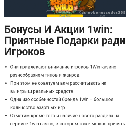
Бонусы И Акции 1win:
Приятные Подарки ради
Игроков
Они привлекают внимание игроков 1Win казино
разнообразием типов и жанров.
При этом не советуем вам рассчитывать на
выигрыш реальных средств.
Одна изо особенностей бренда 1win – большое
количество азартных игр.
Отметим кроме того и наличие нового раздела на
сервисе 1win casino, в котором тоже можно принять