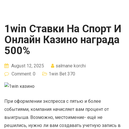
1win Ставки На Спорт И
Онлайн Казино награда
500%
August 12, 2025
salmane korchi
Comment: 0
1win Bet 370
При оформлении экспресса с пятью и более
событиями, компания начисляет вам процент от
выигрыша. Возможно, местоимение- ещё не
решились, нужно ли вам создавать учетную запись в