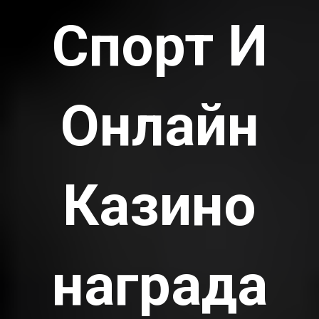
Спорт И
Онлайн
Казино
награда