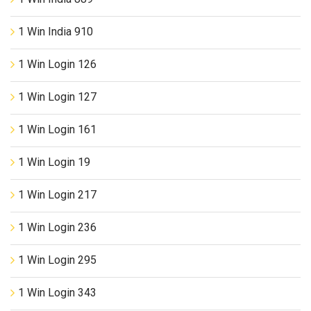
1 Win India 910
1 Win Login 126
1 Win Login 127
1 Win Login 161
1 Win Login 19
1 Win Login 217
1 Win Login 236
1 Win Login 295
1 Win Login 343