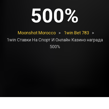
500%
Moonshot Morocco
1win Bet 783
>
>
1win Ставки На Спорт И Онлайн Казино награда
500%