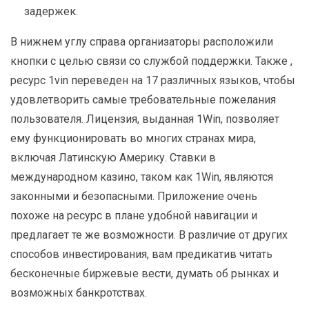
задержек.
В нижнем углу справа организаторы расположили
кнопки с целью связи со службой поддержки. Также ,
ресурс 1vin переведен на 17 различных языков, чтобы
удовлетворить самые требовательные пожелания
пользователя. Лицензия, выданная 1Win, позволяет
ему функционировать во многих странах мира,
включая Латинскую Америку. Ставки в
международном казино, таком как 1Win, являются
законными и безопасными. Приложение очень
похоже на ресурс в плане удобной навигации и
предлагает те же возможности. В различие от других
способов инвестирования, вам предикатив читать
бесконечные биржевые вести, думать об рынках и
возможных банкротствах.