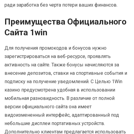
ради заработка без черта потери ваших финансов.
Преимущества Официального
Сайта 1win
Для получения промокодов и бонусов нужно
зарегистрироваться на веб-ресурсе, проявлять
активность на сайте. Также бонусы начисляются за
внесение депозитов, ставки на спортивные события и
подписку на получение уведомлений. С Целью 1Win
казино предусмотрена удобная в использовании
мобильная разновидность. В различие от полной
версии официального сайта она имеет
видоизмененный интерфейс, адаптированный под
небольшие дисплеи портативных устройств.
Дополнительно клиентам предлагается использовать