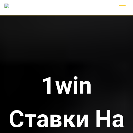
Skip
to
content
1win
Ставки На