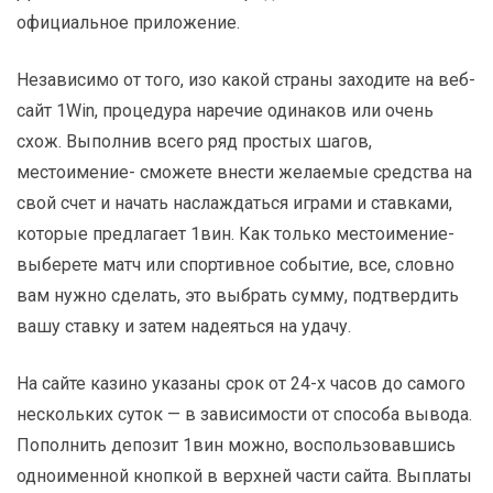
официальное приложение.
Независимо от того, изо какой страны заходите на веб-
сайт 1Win, процедура наречие одинаков или очень
схож. Выполнив всего ряд простых шагов,
местоимение- сможете внести желаемые средства на
свой счет и начать наслаждаться играми и ставками,
которые предлагает 1вин. Как только местоимение-
выберете матч или спортивное событие, все, словно
вам нужно сделать, это выбрать сумму, подтвердить
вашу ставку и затем надеяться на удачу.
На сайте казино указаны срок от 24-х часов до самого
нескольких суток — в зависимости от способа вывода.
Пополнить депозит 1вин можно, воспользовавшись
одноименной кнопкой в верхней части сайта. Выплаты