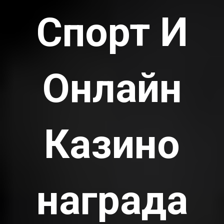
Спорт И
Онлайн
Казино
награда