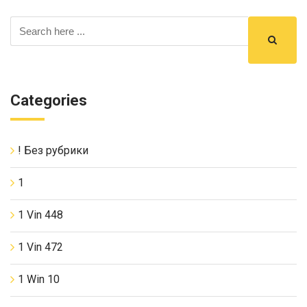
Categories
! Без рубрики
1
1 Vin 448
1 Vin 472
1 Win 10