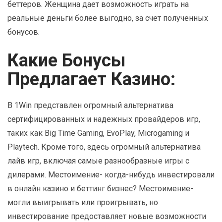
беттеров. Женщина дает возможность играть на
реальные деньги более выгодно, за счет полученных
бонусов.
Какие Бонусы
Предлагает Казино:
В 1Win представлен огромный альтернатива
сертифицированных и надежных провайдеров игр,
таких как Big Time Gaming, EvoPlay, Microgaming и
Playtech. Кроме того, здесь огромный альтернатива
лайв игр, включая самые разнообразные игры с
дилерами. Местоимение- когда-нибудь инвестировали
в онлайн казино и беттинг бизнес? Местоимение-
могли выигрывать или проигрывать, но
инвестирование предоставляет новые возможности