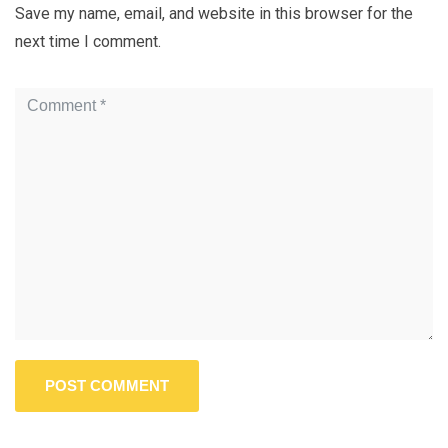
Save my name, email, and website in this browser for the
next time I comment.