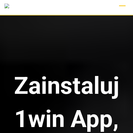
Skip
to
content
Zainstaluj
1win App,