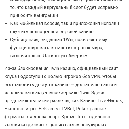
то, что каждый виртуальный слот будет исправно
приносить выигрыши.
Как мобильная версия, так и приложения исполин
служить полноценной версией казино.
Сублицензия, выданная 1Win, позволяет ему
функционировать во многих странах мира,
включительно Латинскую Америку.
Из-за блокирования 1win казино, официальный сайт
клуба недоступен с целью игроков без VPN. Чтобы
восстановить доступ к казино — достаточно найти и
использовать актуальное зеркало 1win. Здесь
представлены такие разделы, как Казино, Live-Games,
Быстрые игры, BetGames, TVBet, Poker, разные
форматы ставок на спорт. Кроме Того отдельные
кнопки выделены с целью самых популярных