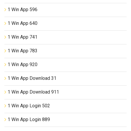
1 Win App 596
1 Win App 640
1 Win App 741
1 Win App 783
1 Win App 920
1 Win App Download 31
1 Win App Download 911
1 Win App Login 502
1 Win App Login 889