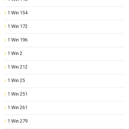
1 Win 154
1 Win 172
1 Win 196
1 Win 2
1 Win 212
1 Win 25
1 Win 251
1 Win 261
1 Win 279