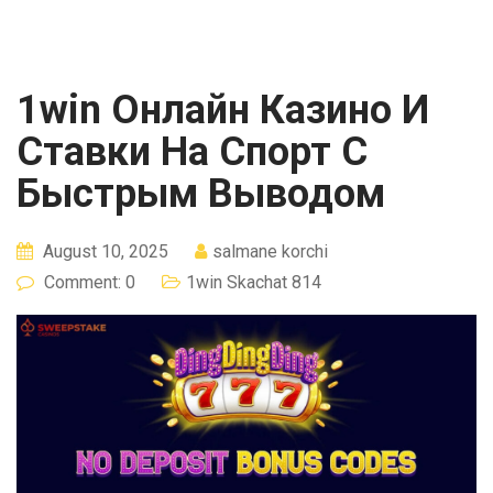
1win Онлайн Казино И
Ставки На Спорт С
Быстрым Выводом
August 10, 2025
salmane korchi
Comment: 0
1win Skachat 814