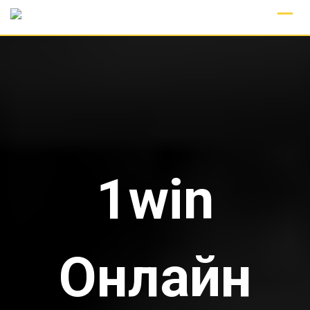
Skip
to
content
1win
Онлайн