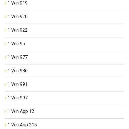
1 Win 919
1 Win 920
1 Win 922
1 Win 95
1 Win 977
1 Win 986
1 Win 991
1 Win 997
1 Win App 12
1 Win App 215