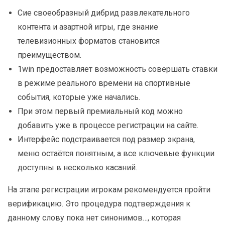
Сие своеобразный дибрид развлекательного
контента и азартной игры, где знание
телевизионных форматов становится
преимуществом.
1win предоставляет возможность совершать ставки
в режиме реального времени на спортивные
события, которые уже начались.
При этом первый премиальный код можно
добавить уже в процессе регистрации на сайте.
Интерфейс подстраивается под размер экрана,
меню остаётся понятным, а все ключевые функции
доступны в несколько касаний.
На этапе регистрации игрокам рекомендуется пройти
верификацию. Это процедура подтверждения к
данному слову пока нет синонимов…, которая