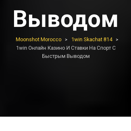
Выводом
Moonshot Morocco
1win Skachat 814
>
>
1win Онлайн Казино И Ставки На Спорт С
Быстрым Выводом