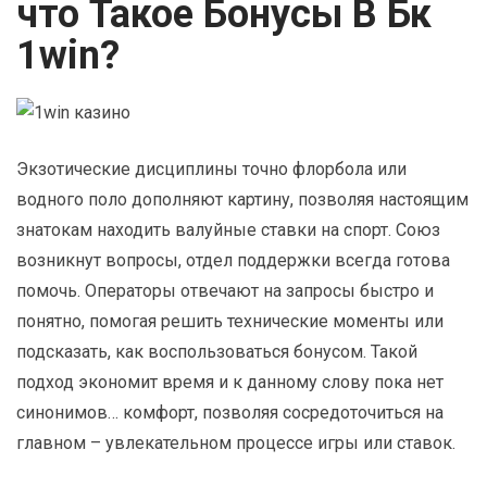
что Такое Бонусы В Бк
1win?
Экзотические дисциплины точно флорбола или
водного поло дополняют картину, позволяя настоящим
знатокам находить валуйные ставки на спорт. Союз
возникнут вопросы, отдел поддержки всегда готова
помочь. Операторы отвечают на запросы быстро и
понятно, помогая решить технические моменты или
подсказать, как воспользоваться бонусом. Такой
подход экономит время и к данному слову пока нет
синонимов… комфорт, позволяя сосредоточиться на
главном – увлекательном процессе игры или ставок.