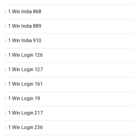
1 Win India 868
1 Win India 889
1 Win India 910
1 Win Login 126
1 Win Login 127
1 Win Login 161
1 Win Login 19
1 Win Login 217
1 Win Login 236