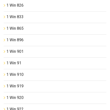
1 Win 826
1 Win 833
1 Win 865
1 Win 896
1 Win 901
1 Win 91
1 Win 910
1 Win 919
1 Win 920
1 Win 922