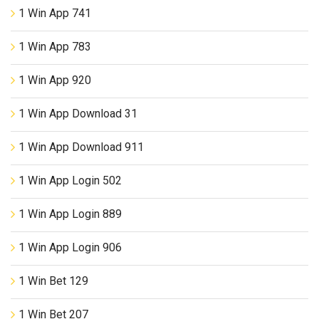
1 Win App 741
1 Win App 783
1 Win App 920
1 Win App Download 31
1 Win App Download 911
1 Win App Login 502
1 Win App Login 889
1 Win App Login 906
1 Win Bet 129
1 Win Bet 207