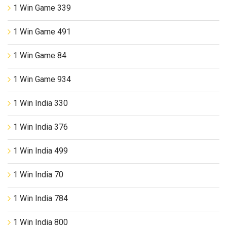
1 Win Game 339
1 Win Game 491
1 Win Game 84
1 Win Game 934
1 Win India 330
1 Win India 376
1 Win India 499
1 Win India 70
1 Win India 784
1 Win India 800