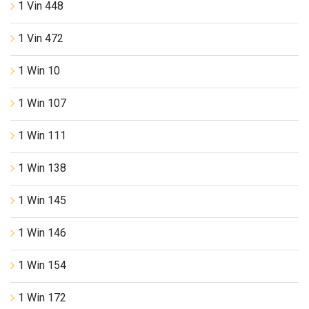
1 Vin 448
1 Vin 472
1 Win 10
1 Win 107
1 Win 111
1 Win 138
1 Win 145
1 Win 146
1 Win 154
1 Win 172