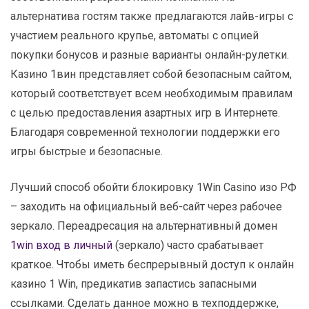
альтернатива гостям также предлагаются лайв-игры с
участием реального крупье, автоматы с опцией
покупки бонусов и разные варианты онлайн-рулетки.
Казино 1вин представляет собой безопасным сайтом,
который соответствует всем необходимым правилам
с целью предоставления азартных игр в Интернете.
Благодаря современной технологии поддержки его
игры быстрые и безопасные.
Лучший способ обойти блокировку 1Win Casino изо РФ
– заходить на официальный веб-сайт через рабочее
зеркало. Переадресация на альтернативный домен
1win вход в личный
(зеркало) часто срабатывает
краткое. Чтобы иметь беспрерывный доступ к онлайн
казино 1 Win, предикатив запастись запасными
ссылками. Сделать данное можно в техподдержке,