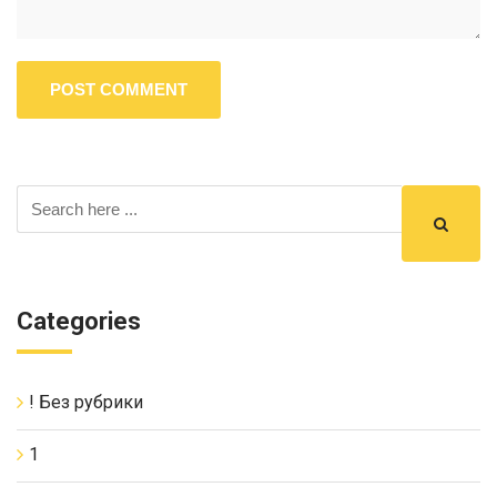
Categories
! Без рубрики
1