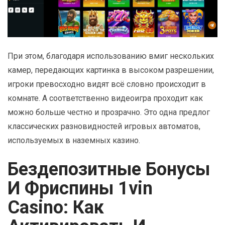
При этом, благодаря использованию вмиг нескольких
камер, передающих картинка в высоком разрешении,
игроки превосходно видят всё словно происходит в
комнате. А соответственно видеоигра проходит как
можно больше честно и прозрачно. Это одна предлог
классических разновидностей игровых автоматов,
используемых в наземных казино.
Бездепозитные Бонусы
И Фриспины 1vin
Casino: Как