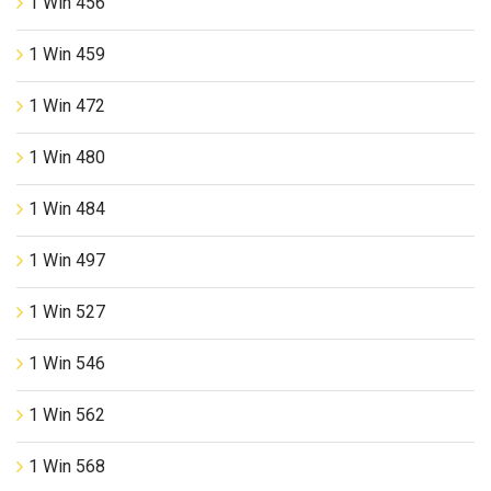
1 Win 456
1 Win 459
1 Win 472
1 Win 480
1 Win 484
1 Win 497
1 Win 527
1 Win 546
1 Win 562
1 Win 568