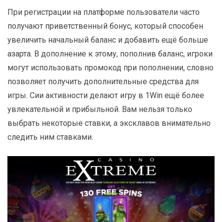
При регистрации на платформе пользователи часто
получают приветственный бонус, который способен
увеличить начальный баланс и добавить ещё больше
азарта. В дополнение к этому, пополнив баланс, игроки
могут использовать промокод при пополнении, словно
позволяет получить дополнительные средства для
игры. Сии активности делают игру в 1Win ещё более
увлекательной и прибыльной. Вам нельзя только
выбрать некоторые ставки, а эксклавов внимательно
следить ним ставками.