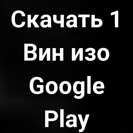
Скачать 1
Вин изо
Google
Play