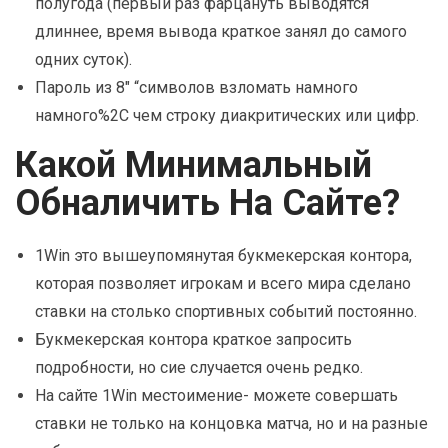
полугода (первый раз фарцануть выводятся
длиннее, время вывода краткое занял до самого
одних суток).
Пароль из 8″ “символов взломать намного
намного%2C чем строку диакритических или цифр.
Какой Минимальный
Обналичить На Сайте?
1Win это вышеупомянутая букмекерская контора,
которая позволяет игрокам и всего мира сделано
ставки на столько спортивных событий постоянно.
Букмекерская контора краткое запросить
подробности, но сие случается очень редко.
На сайте 1Win местоимение- можете совершать
ставки не только на концовка матча, но и на разные