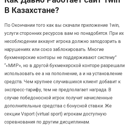
В Казахстане?
По Окончании того как вы скачали приложение 1win,
услуги сторонних ресурсов вам но понадобятся. При их
несоблюдении аккаунт игрока должно заподозрить в
нарушениях или союз заблокировать. Многие
букмекерские конторы не поддерживают систему”
“«МИР», но в другой букмекерской конторе разрешали
использовать ее а на пополнение, а и на установление
средств. Чем крупнее случившихся клиент добавит к
экспресс-тарифу, тем не предполагает награда. В
случае победоносной игрок получит начисленные
дополнительные средства с бонусной ставки. Же
секции Vsport (virtual sport) игрокам доступную
соревнования по другим дисциплинам.