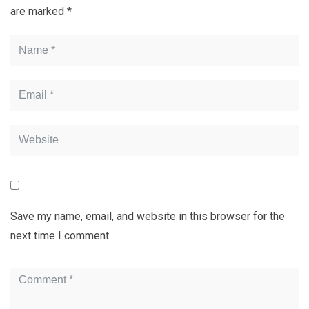
are marked
*
Save my name, email, and website in this browser for the
next time I comment.