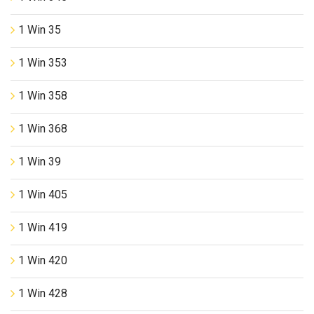
1 Win 35
1 Win 353
1 Win 358
1 Win 368
1 Win 39
1 Win 405
1 Win 419
1 Win 420
1 Win 428