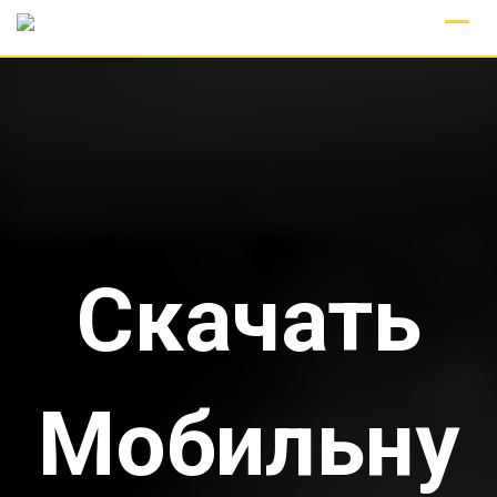
Skip
to
content
Скачать
Мобильну