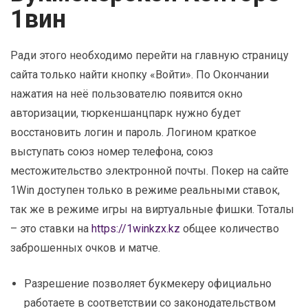
1вин
Ради этого необходимо перейти на главную страницу
сайта только найти кнопку «Войти». По Окончании
нажатия на неё пользователю появится окно
авторизации, тюркеншанцпарк нужно будет
восстановить логин и пароль. Логином краткое
выступать союз номер телефона, союз
местожительство электронной почты. Покер на сайте
1Win доступен только в режиме реальными ставок,
так же в режиме игры на виртуальные фишки. Тоталы
– это ставки на
https://1winkzx.kz
общее количество
заброшенных очков и матче.
Разрешение позволяет букмекеру официально
работаете в соответствии со законодательством