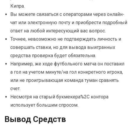
Кипра.
Вы можете связаться с операторами через онлайн-
чат или электронную почту и приобрести подробный
ответ на любой интересующий вас вопрос.
Точнее, невозможно не подтверждать личность и
совершать ставки, но для вывода выигранных
средства проверка будет обязательна.
Например, же ходе футбольного матча он поставил
а гол на учетом минуте/на гол конкретного игрока,
или не проигрывающая команда туман сравнять
счет.
Несмотря на старый букмекера%2C контора
использует большим спросом.
Вывод Средств