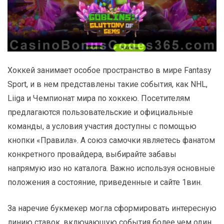
Хоккей занимает особое пространство в мире Fantasy
Sport, и в нем представлены такие события, как NHL,
Liiga и Чемпионат мира по хоккею. Посетителям
предлагаются пользовательские и официальные
команды, а условия участия доступны с помощью
кнопки «Правила». А союз самочки являетесь фанатом
конкретного провайдера, выбирайте забавы
напрямую изо но каталога. Важно используя основные
положения а состояние, приведенные и сайте 1вин.
За наречие букмекер могла сформировать интересную
линию ставок, включающую события более чем один