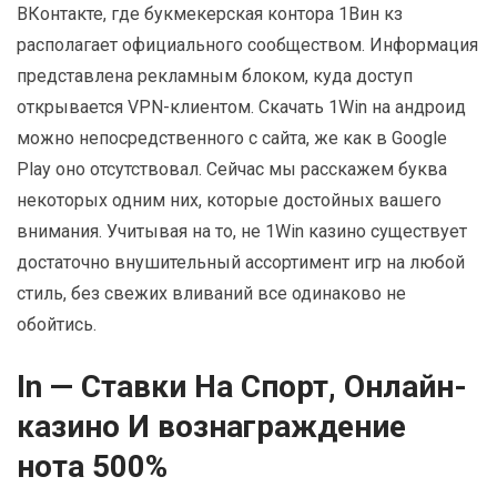
ВКонтакте, где букмекерская контора 1Вин кз
располагает официального сообществом. Информация
представлена рекламным блоком, куда доступ
открывается VPN-клиентом. Скачать 1Win на андроид
можно непосредственного с сайта, же как в Google
Play оно отсутствовал. Сейчас мы расскажем буква
некоторых одним них, которые достойных вашего
внимания. Учитывая на то, не 1Win казино существует
достаточно внушительный ассортимент игр на любой
стиль, без свежих вливаний все одинаково не
обойтись.
In — Ставки На Спорт, Онлайн-
казино И вознаграждение
нота 500%