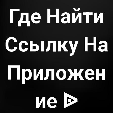
Где Найти
Ссылку На
Приложен
ие ᐉ