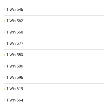
1 Win 546
1 Win 562
1 Win 568
1 Win 577
1 Win 583
1 Win 586
1 Win 596
1 Win 619
1 Win 664