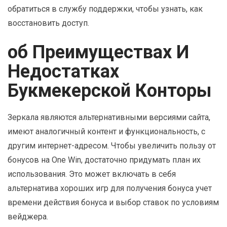
обратиться в службу поддержки, чтобы узнать, как
восстановить доступ.
об Преимуществах И
Недостатках
Букмекерской Конторы
Зеркала являются альтернативными версиями сайта,
имеют аналогичный контент и функциональность, с
другим интернет-адресом. Чт͏обы увел͏ичит͏ь пользу от
͏бонусов на One Win, достаточно придумать͏ план их
исп͏ользования. ͏Это может включать в себя͏
альтернатива хороших игр для получения бонуса учет
времени действия͏ бонуса и ͏выбор ставок по условиям
вейджера.