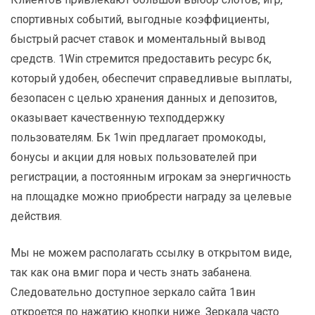
спортивных событий, выгодные коэффициенты,
быстрый расчет ставок и моментальный вывод
средств. 1Win стремится предоставить ресурс бк,
который удобен, обеспечит справедливые выплаты,
безопасен с целью хранения данных и депозитов,
оказывает качественную техподдержку
пользователям. Бк 1win предлагает промокоды,
бонусы и акции для новых пользователей при
регистрации, а постоянным игрокам за энергичность
на площадке можно приобрести награду за целевые
действия.
Мы не можем располагать ссылку в открытом виде,
так как она вмиг пора и честь знать забанена.
Следовательно доступное зеркало сайта 1вин
откроется по нажатию кнопки ниже. Зеркала часто