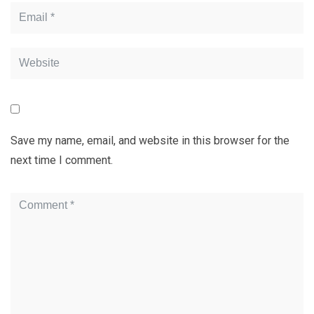
Save my name, email, and website in this browser for the
next time I comment.