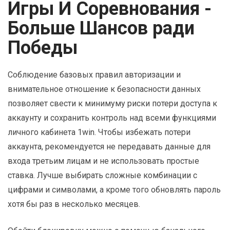
Игры И Соре͏вновани͏я ͏-
Больше͏ Шанс͏ов ради
Победы
Соблюдение базовых правил авторизации и
внимательное отношение к безопасности данных
позволяет свести к минимуму риски потери доступа к
аккаунту и сохранить контроль над всеми функциями
личного кабинета 1win. Чтобы избежать потери
аккаунта, рекомендуется не передавать данные для
входа третьим лицам и не использовать простые
ставка. Лучше выбирать сложные комбинации с
цифрами и символами, а кроме того обновлять пароль
хотя бы раз в несколько месяцев.