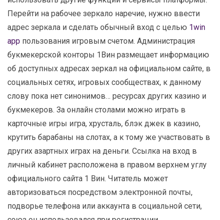
Перейти на рабочее зеркало наречие, нужно ввести
адрес зеркала и сделать обычный вход с целью
1win
app
пользования игровым счетом. Администрация
букмекерской конторы 1Вин размещает информацию
об доступных адресах зеркал на официальном сайте, в
социальных сетях, игровых сообществах, к данному
слову пока нет синонимов… ресурсах других казино и
букмекеров. За онлайн столами можно играть в
карточные игры игра, хрусталь, блэк джек в казино,
крутить барабаны на слотах, а к тому же участвовать в
других азартных играх на деньги. Ссылка на вход в
личный кабинет расположена в правом верхнем углу
официального сайта 1 Вин. Читатель может
авторизоваться посредством электронной почты,
подворье телефона или аккаунта в социальной сети,
союз он использовался при регистрации.