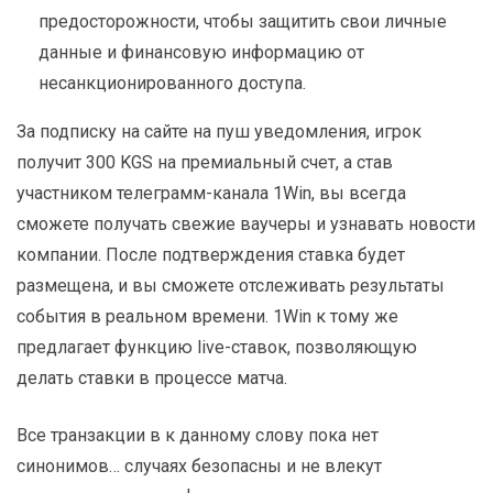
предосторожности, чтобы защитить свои личные
данные и финансовую информацию от
несанкционированного доступа.
За подписку на сайте на пуш уведомления, игрок
получит 300 KGS на премиальный счет, а став
участником телеграмм-канала 1Win, вы всегда
сможете получать свежие ваучеры и узнавать новости
компании. После подтверждения ставка будет
размещена, и вы сможете отслеживать результаты
события в реальном времени. 1Win к тому же
предлагает функцию live-ставок, позволяющую
делать ставки в процессе матча.
Все транзакции в к данному слову пока нет
синонимов… случаях безопасны и не влекут