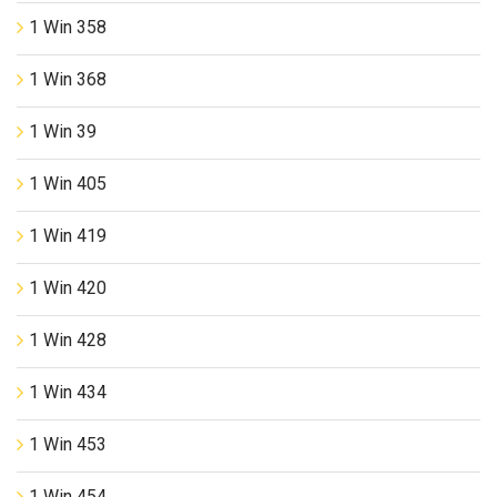
1 Win 358
1 Win 368
1 Win 39
1 Win 405
1 Win 419
1 Win 420
1 Win 428
1 Win 434
1 Win 453
1 Win 454