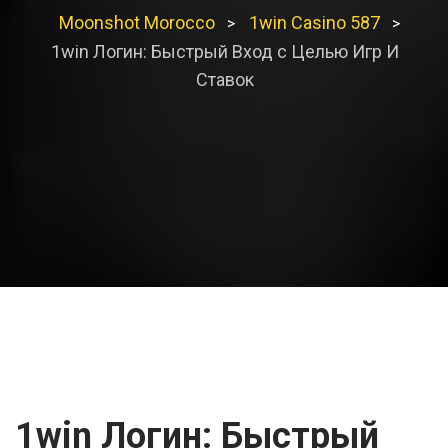
Moonshot Morocco
1win Casino 587
>
>
1win Логин: Быстрый Вход с Целью Игр И
Ставок
1win Логин: Быстрый