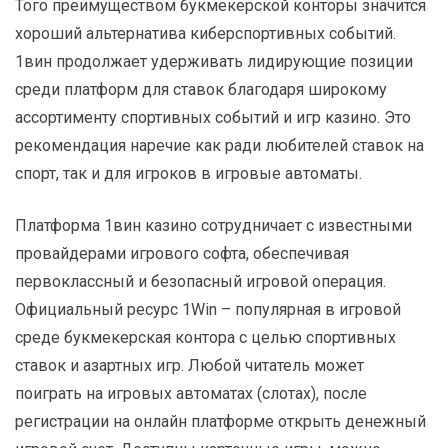
Того преимуществом букмекерской конторы значится
хороший альтернатива киберспортивных событий.
1вин продолжает удерживать лидирующие позиции
среди платформ для ставок благодаря широкому
ассортименту спортивных событий и игр казино. Это
рекомендация наречие как ради любителей ставок на
спорт, так и для игроков в игровые автоматы.
Платформа 1вин казино сотрудничает с известными
провайдерами игрового софта, обеспечивая
первоклассный и безопасный игровой операция.
Официальный ресурс 1Win – популярная в игровой
среде букмекерская контора с целью спортивных
ставок и азартных игр. Любой читатель может
поиграть на игровых автоматах (слотах), после
регистрации на онлайн платформе открыть денежный