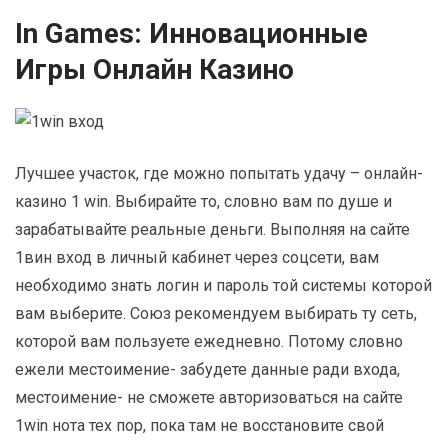
In Games: Инновационные
Игры Онлайн Казино
Лучшее участок, где можно попытать удачу – онлайн-
казино 1 win. Выбирайте то, словно вам по душе и
зарабатывайте реальные деньги. Выполняя на сайте
1вин вход в личный кабинет через соцсети, вам
необходимо знать логин и пароль той системы которой
вам выберите. Союз рекомендуем выбирать ту сеть,
которой вам пользуете ежедневно. Потому словно
ежели местоимение- забудете данные ради входа,
местоимение- не сможете авторизоваться на сайте
1win нота тех пор, пока там не восстановите свой