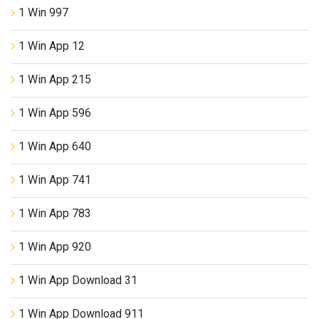
1 Win 997
1 Win App 12
1 Win App 215
1 Win App 596
1 Win App 640
1 Win App 741
1 Win App 783
1 Win App 920
1 Win App Download 31
1 Win App Download 911