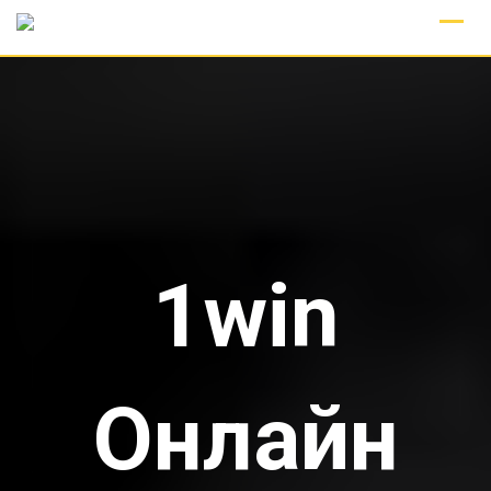
Skip
to
content
1win
Онлайн