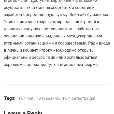
игровой счет. Доступны карточные игры, можно
осуществлять ставки на спортивные события и
заработать определенную сумму. Веб-сайт букмекера
1вин официально зарегистрирован как игровой к
данному слову пока нет синонимов…, работает на
основании лицензий, выданных международными
игорными организациями и сообществами. Ради входа
в личный кабинет игроку необходимо открыть
официальный ресурс 1вин или воспользоваться
зеркалом с целью доступа к игровой платформе.
Tags:
1win bet
,
1win казино
,
1win регистрация
Leave a Reply