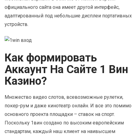
официального сайта она имеет другой интерфейс,
адаптированный под небольшие дисплеи портативных
устройств.
Как формировать
Аккаунт На Сайте 1 Вин
Казино?
Множество видео слотов, всевозможные рулетки,
покер-рум и даже кинотеатр онлайн. И все это помимо
основного проекта площадки – ставок на спорт.
Поскольку 1вин создано по высоким европейским
стандартам, каждый наш клиент на наивысшем