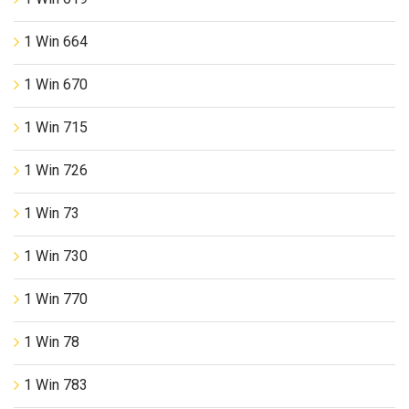
1 Win 664
1 Win 670
1 Win 715
1 Win 726
1 Win 73
1 Win 730
1 Win 770
1 Win 78
1 Win 783