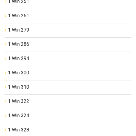
1 Win 251
1 Win 261
1 Win 279
1 Win 286
1 Win 294
1 Win 300
1 Win 310
1 Win 322
1 Win 324
1 Win 328