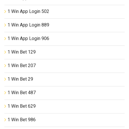
1 Win App Login 502
1 Win App Login 889
1 Win App Login 906
1 Win Bet 129
1 Win Bet 207
1 Win Bet 29
1 Win Bet 487
1 Win Bet 629
1 Win Bet 986