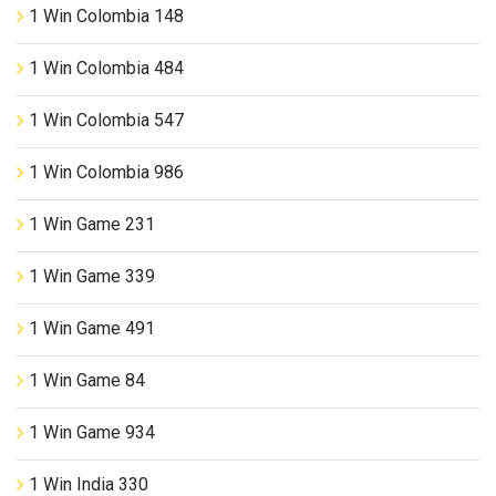
1 Win Colombia 148
1 Win Colombia 484
1 Win Colombia 547
1 Win Colombia 986
1 Win Game 231
1 Win Game 339
1 Win Game 491
1 Win Game 84
1 Win Game 934
1 Win India 330