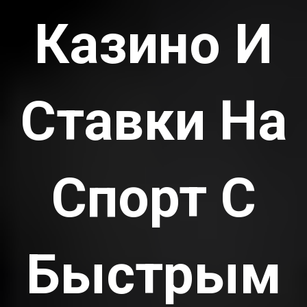
Казино И
Ставки На
Спорт С
Быстрым