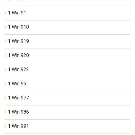
1 Win 91
1 Win 910
1 Win 919
1 Win 920
1 Win 922
1 Win 95
1 Win 977
1 Win 986
1 Win 991