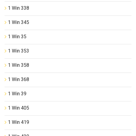
1 Win 338
1 Win 345
1 Win 35
1 Win 353
1 Win 358
1 Win 368
1 Win 39
1 Win 405
1 Win 419