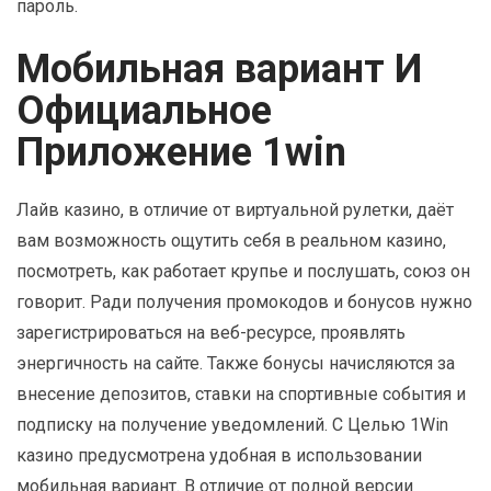
пароль.
Мобильная вариант И
Официальное
Приложение 1win
Лайв казино, в отличие от виртуальной рулетки, даёт
вам возможность ощутить себя в реальном казино,
посмотреть, как работает крупье и послушать, союз он
говорит. Ради получения промокодов и бонусов нужно
зарегистрироваться на веб-ресурсе, проявлять
энергичность на сайте. Также бонусы начисляются за
внесение депозитов, ставки на спортивные события и
подписку на получение уведомлений. С Целью 1Win
казино предусмотрена удобная в использовании
мобильная вариант. В отличие от полной версии