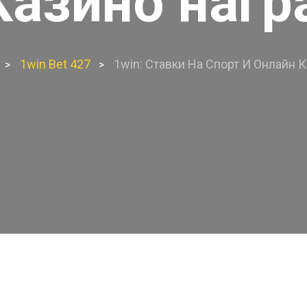
Казино нагр
1win Bet 427
1win: Ставки На Cпорт И Онлайн 
>
>