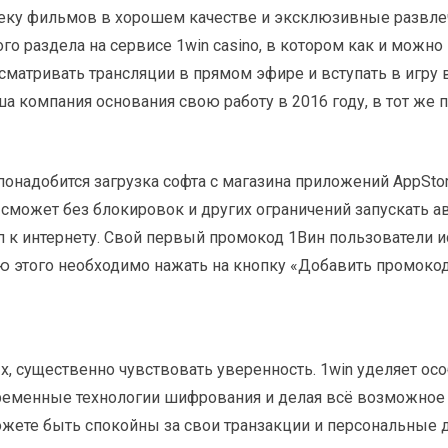
теку фильмов в хорошем качестве и эксклюзивные развле
го раздела на сервисе 1win casino, в котором как и можно
сматривать трансляции в прямом эфире и вступать в игру в
а компания основания свою работу в 2016 году, в тот же 
надобится загрузка софта с магазина приложений AppStor
может без блокировок и других ограничений запускать а
п к интернету. Свой первый промокод 1Вин пользователи 
ью этого необходимо нажать на кнопку «Добавить промокод
, существенно чувствовать уверенность. 1win уделяет ос
временные технологии шифрования и делая всё возможное
жете быть спокойны за свои транзакции и персональные 