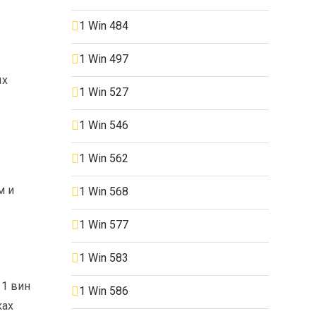
1 Win 484
1 Win 497
ых
1 Win 527
1 Win 546
1 Win 562
м и
1 Win 568
1 Win 577
1 Win 583
 1 вин
1 Win 586
ках