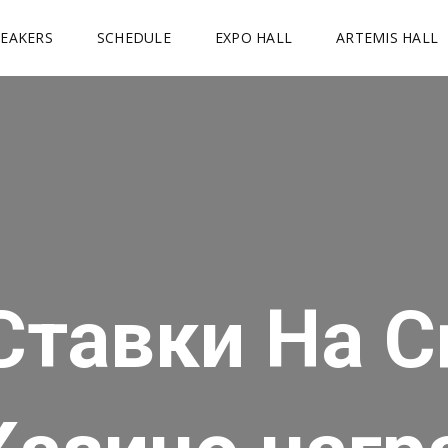
PEAKERS
SCHEDULE
EXPO HALL
ARTEMIS HALL
 Ставки На C