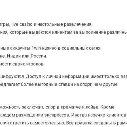
гры, live casino и настольные развлечения.
ения, которые выдаются клиентам за выполнение различн
ные аккаунты 1win казино в социальных сетях.
не, Индии или России.
ности своих игроков.
 шифруются. Доступ к личной информации имеет только ва
редлагает более выгодные ставки на спорт, чем другие
ожность заключать спор в прематче и лайве. Кроме
каждом размещении экспрессов. Иногда наречие клиентов
олин ответить самостоятельно. Все правила созданы в рам