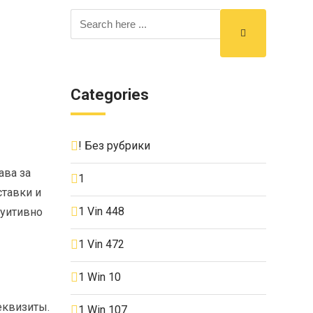
Categories
! Без рубрики
ава за
1
ставки и
1 Vin 448
туитивно
1 Vin 472
1 Win 10
еквизиты.
1 Win 107