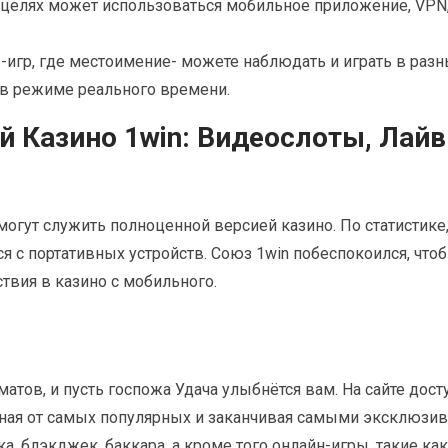
 целях может использоваться мобильное приложение, VPN
в-игр, где местоимение- можете наблюдать и играть в раз
в режиме реального времени.
й Казино 1win: Видеослоты, Лайв
могут служить полноценной версией казино. По статистике,
я с портативных устройств. Союз 1win побеспокоился, что
твия в казино с мобильного.
атов, и пусть госпожа Удача улыбнётся вам. На сайте дост
чиная от самых популярных и заканчивая самыми эксклюзи
ка, блэкджек, баккара, а кроме того онлайн-игры, такие как