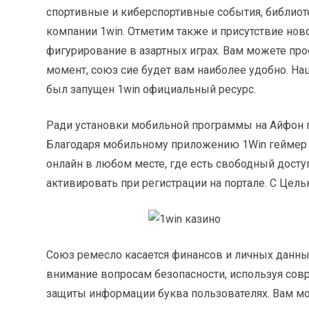
спортивные и киберспортивные события, библио
компании 1win. Отметим также и присутствие ново
фигурирование в азартных играх. Вам можете про
момент, союз сие будет вам наиболее удобно. Наш
был запущен 1win официальный ресурс.
Ради установки мобильной программы на Айфон по
Благодаря мобильному приложению 1Win геймер с
онлайн в любом месте, где есть свободный досту
активировать при регистрации на портале. С Цел
Союз ремесло касается финансов и личных данных
внимание вопросам безопасности, используя со
защиты информации буква пользователях. Вам мо