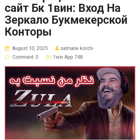
сайт Бк 1вин: Вход На
Зеркало Букмекерской
Конторы
August 10, 2025
salmane korchi
Comment: 0
1win App 748