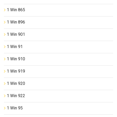
1 Win 865
1 Win 896
1 Win 901
1 Win 91
1 Win 910
1 Win 919
1 Win 920
1 Win 922
1 Win 95