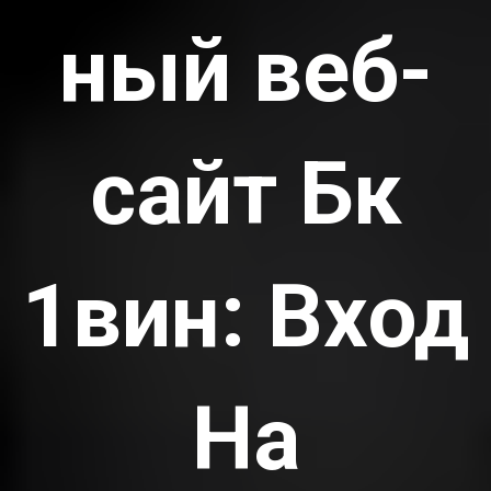
ный веб-
сайт Бк
1вин: Вход
На