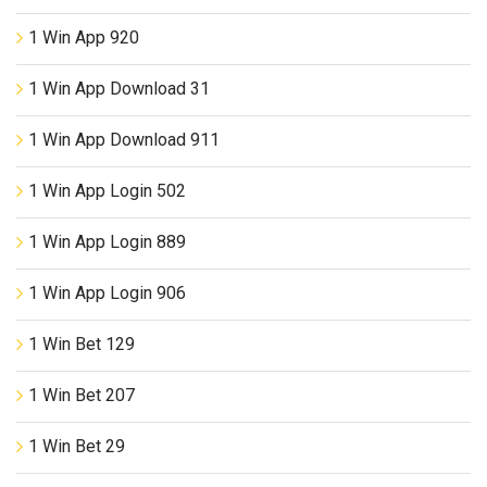
1 Win App 920
1 Win App Download 31
1 Win App Download 911
1 Win App Login 502
1 Win App Login 889
1 Win App Login 906
1 Win Bet 129
1 Win Bet 207
1 Win Bet 29