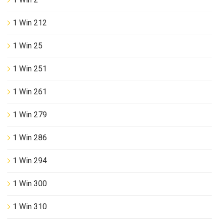
1 Win 212
1 Win 25
1 Win 251
1 Win 261
1 Win 279
1 Win 286
1 Win 294
1 Win 300
1 Win 310