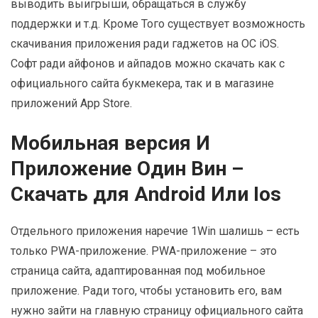
выводить выигрыши, обращаться в службу
поддержки и т.д. Кроме Того существует возможность
скачивания приложения ради гаджетов на ОС iOS.
Софт ради айфонов и айпадов можно скачать как с
официального сайта букмекера, так и в магазине
приложений App Store.
Мобильная версия И
Приложение Один Вин –
Скачать для Android Или Ios
Отдельного приложения наречие 1Win шалишь – есть
только PWA-приложение. PWA-приложение – это
страница сайта, адаптированная под мобильное
приложение. Ради того, чтобы установить его, вам
нужно зайти на главную страницу официального сайта