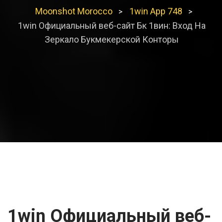
Moonshot Morocco
1win App 748
>
>
1win Официальный веб-сайт Бк 1вин: Вход На
Зеркало Букмекерской Конторы
1win Официальный веб-