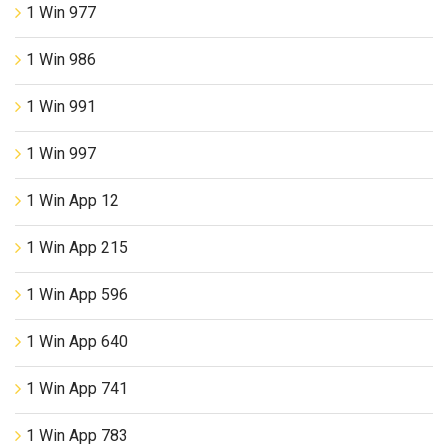
1 Win 977
1 Win 986
1 Win 991
1 Win 997
1 Win App 12
1 Win App 215
1 Win App 596
1 Win App 640
1 Win App 741
1 Win App 783