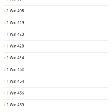
1 Win 405
1 Win 419
1 Win 420
1 Win 428
1 Win 434
1 Win 453
1 Win 454
1 Win 456
1 Win 459