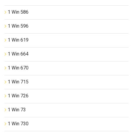
1 Win 586
1 Win 596
1 Win 619
1 Win 664
1 Win 670
1 Win 715
1 Win 726
1 Win 73
1 Win 730