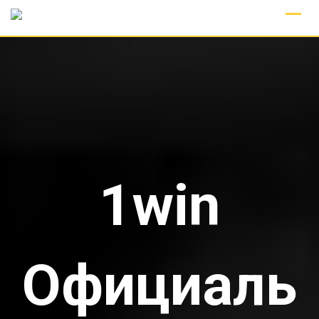
Skip
to
content
1win
Официаль