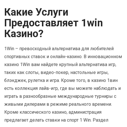
Какие Услуги
Предоставляет 1win
Казино?
1Win – превосходный альтернатива для любителей
спортивных ставок и онлайн-казино. В инновационном
казино 1Win вам найдете крупный альтернатива игр,
таких как слоты, видео-покер, настольные игры,
блэкджек, рулетка и игра. Кроме того, в казино 1вин
есть коллекция лайв-игр, где вы можете наблюдать и
играть в разнообразные международные турниры с
живыми дилерами в режиме реального времени.
Кроме классического казино, администрация
предлагает делать ставки на спорт 1 Win. Раздел