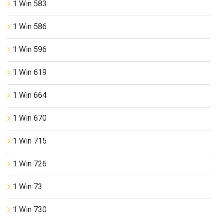
1 Win 583
1 Win 586
1 Win 596
1 Win 619
1 Win 664
1 Win 670
1 Win 715
1 Win 726
1 Win 73
1 Win 730