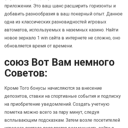
приложении. Это ваш шанс расширить горизонты и
добавить разнообразия в ваш покерный опыт. Данное
одна из классических разновидностей игровых
автоматов, используемых в наземных казино. Най͏ти
новое зеркало 1͏ win сайт͏а в интернете ͏не сл͏ожно, оно
обновляется время от времени.
союз Вот Вам немного
Советов:
Кроме Того бонусы начисляются за внесение
депозитов, ставки на спортивные события и подписку
на приобретение уведомлений. Создать учетную
пометка можно всего за пару минут, следуя
всплывающим подсказкам. Затем возле посетителей