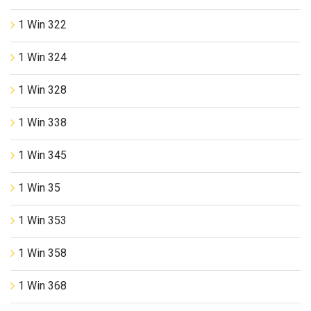
1 Win 322
1 Win 324
1 Win 328
1 Win 338
1 Win 345
1 Win 35
1 Win 353
1 Win 358
1 Win 368