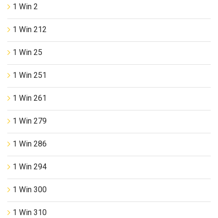
1 Win 2
1 Win 212
1 Win 25
1 Win 251
1 Win 261
1 Win 279
1 Win 286
1 Win 294
1 Win 300
1 Win 310