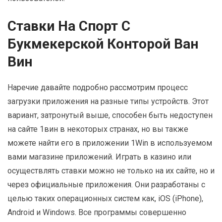
Ставки На Спорт С
Букмекерской Конторой Ван
Вин
Наречие давайте подробно рассмотрим процесс
загрузки приложения на разные типы устройств. Этот
вариант, затронутый выше, способен быть недоступен
на сайте 1вин в некоторых странах, но вы также
можете найти его в приложении 1Win в используемом
вами магазине приложений. Играть в казино или
осуществлять ставки можно не только на их сайте, но и
через официальные приложения. Они разработаны с
целью таких операционных систем как, iOS (iPhone),
Android и Windows. Все программы совершенно