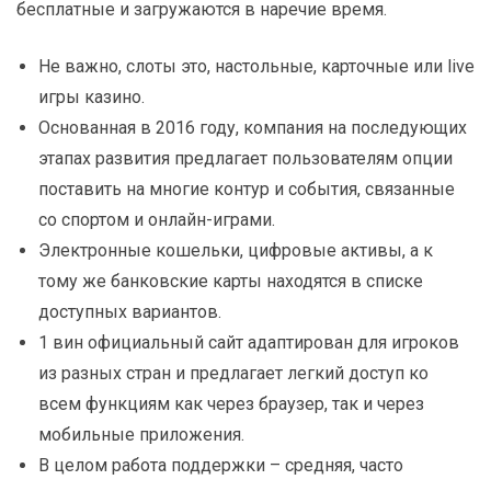
бесплатные и загружаются в наречие время.
Не важно, слоты это, настольные, карточные или live
игры казино.
Основанная в 2016 году, компания на последующих
этапах развития предлагает пользователям опции
поставить на многие контур и события, связанные
со спортом и онлайн-играми.
Электронные кошельки, цифровые активы, а к
тому же банковские карты находятся в списке
доступных вариантов.
1 вин официальный сайт адаптирован для игроков
из разных стран и предлагает легкий доступ ко
всем функциям как через браузер, так и через
мобильные приложения.
В целом работа поддержки – средняя, часто