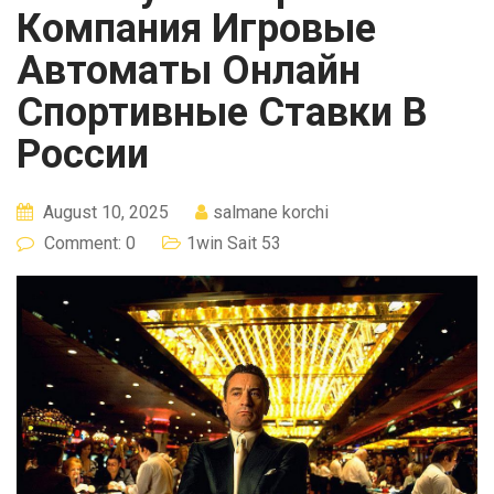
Компания Игровые
Автоматы Онлайн
Спортивные Ставки В
России
August 10, 2025
salmane korchi
Comment: 0
1win Sait 53