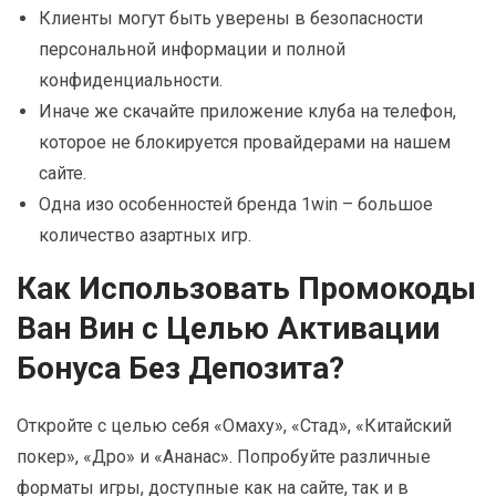
Клиенты могут быть уверены в безопасности
персональной информации и полной
конфиденциальности.
Иначе же скачайте приложение клуба на телефон,
которое не блокируется провайдерами на нашем
сайте.
Одна изо особенностей бренда 1win – большое
количество азартных игр.
Как Использовать Промокоды
Ван Вин с Целью Активации
Бонуса Без Депозита?
Откройте с целью себя «Омаху», «Стад», «Китайский
покер», «Дро» и «Ананас». Попробуйте различные
форматы игры, доступные как на сайте, так и в