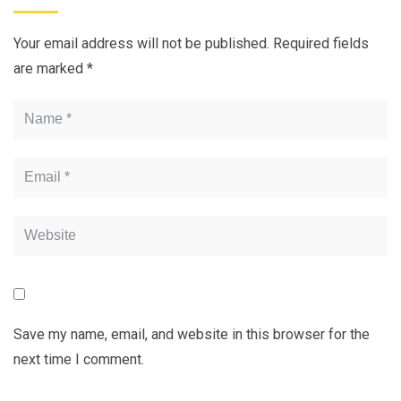
Your email address will not be published.
Required fields
are marked
*
Save my name, email, and website in this browser for the
next time I comment.