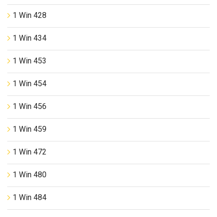
1 Win 428
1 Win 434
1 Win 453
1 Win 454
1 Win 456
1 Win 459
1 Win 472
1 Win 480
1 Win 484