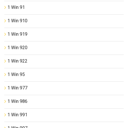
1 Win 91
1 Win 910
1 Win 919
1 Win 920
1 Win 922
1 Win 95
1 Win 977
1 Win 986
1 Win 991