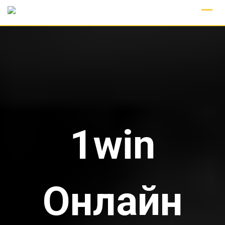
Skip
to
content
1win
Онлайн