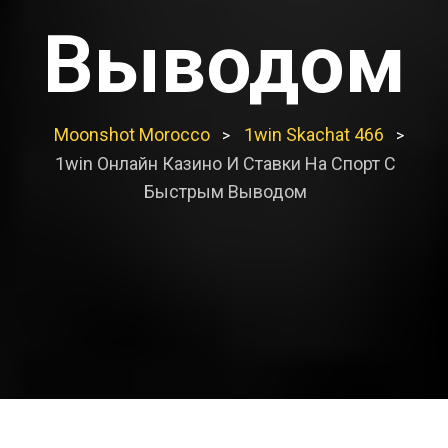
Выводом
Moonshot Morocco
1win Skachat 466
>
>
1win Онлайн Казино И Ставки На Спорт С
Быстрым Выводом