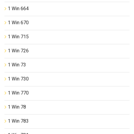
1 Win 664
1 Win 670
1 Win 715
1 Win 726
1 Win 73
1 Win 730
1 Win 770
1 Win 78
1 Win 783