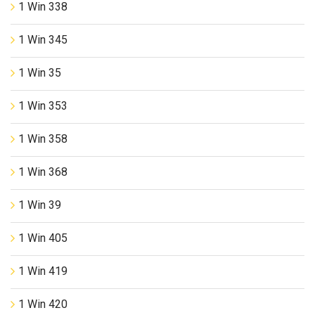
1 Win 338
1 Win 345
1 Win 35
1 Win 353
1 Win 358
1 Win 368
1 Win 39
1 Win 405
1 Win 419
1 Win 420