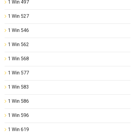
1 Win 497
1 Win 527
1 Win 546
1 Win 562
1 Win 568
1 Win 577
1 Win 583
1 Win 586
1 Win 596
1 Win 619