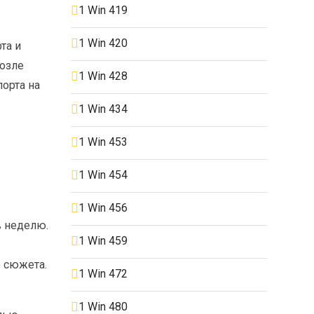
1 Win 419
1 Win 420
та и
возле
1 Win 428
порта на
1 Win 434
1 Win 453
1 Win 454
1 Win 456
в неделю.
1 Win 459
 сюжета.
1 Win 472
1 Win 480