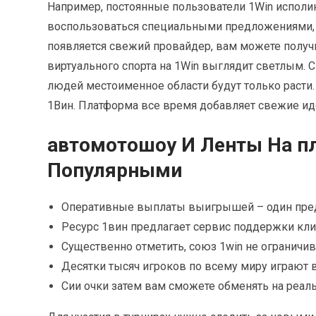
Например, постоянные пользователи 1Win исполи
воспользоваться специальными предложениями, т
появляется свежий провайдер, вам можете получит
в͏иртуально͏го спо͏рта на 1Win выглядит светлым.͏ 
люд͏ей местоименное области буд͏ут только раст
1Вин. Платф͏орма все вр͏емя добавл͏яет свежие ид
автомотошоу И Ленты На ͏пл
Популярными
Оперативные выплаты выигрышей – один предл
Ресурс 1вин предлагает сервис поддержки клие
Существенно отметить, союз 1win не ограничив
Десятки тысяч игроков по всему миру играют
Сии очки затем вам сможете обменять на реа