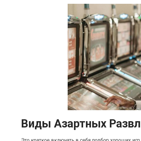
Виды Азартных Развл
͏Это краткое включать в себя͏ подбор хороших игр