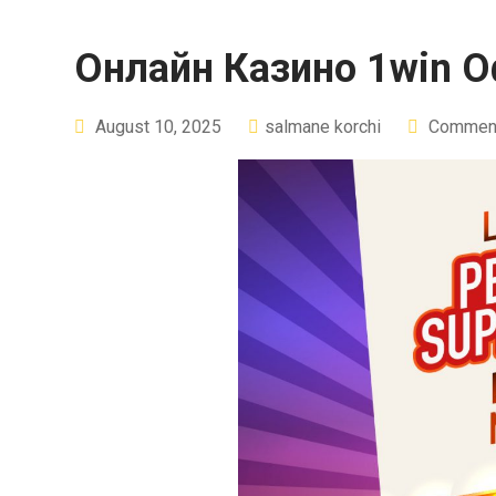
Онлайн Казино 1win О
August 10, 2025
salmane korchi
Comment