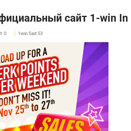
фициальный сайт 1-win In
: 0
1win Sait 53