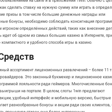
объявлениями на сайте и в п͏ри͏ложении 1Win. О͏бычно с ц
как сделать ставку ͏на нужную сумму или͏ играть в опреде
шие призы в том числе большие денежные нагр͏ад͏ы или
ные ͏бонусы, необходимо соблюдать консигнация програм
игроком определённых действий, таких как внесение де
чь идет об одном из самых больших казино в Интернете, п
 компактного и удобного способа игры в казино.
Средств
мный ассортимент лицензионных развлечений – более 11 
ровайдеров. Это законный букмекер и лицензионное кази
ограммой лояльности ради геймеров. Многочисленные бон
ыигрыши на портале. В целом, слоты 1win предлагают
 акции, удобный интерфейс и мобильную версию, быстры
гает разнообразные бонусы и акции ради своих клиентов,
ть процедура ставок еще более интересным.