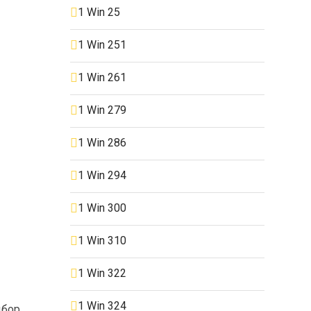
1 Win 25
1 Win 251
1 Win 261
1 Win 279
1 Win 286
1 Win 294
1 Win 300
1 Win 310
1 Win 322
1 Win 324
ыбор