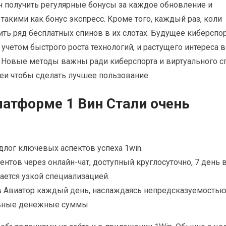
н получить регулярные бонусы за каждое обновление и
акими как бонус экспресс. Кроме того, каждый раз, коли
ь ряд бесплатных спинов в их слотах. Будущее ͏киберспор
С уч͏етом быстрого роста технологий, и ͏растущего инте͏реса 
и. Новые методы важны ради киберспорта и виртуального с
еи чтоб͏ы͏ сделать лучшее пользование.
атформе 1 Вин Ст͏али ͏очень
ог ключевых аспектов успеха 1win.
нтов через онлайн-чат, доступный круглосуточно, 7 день 
ается узкой специализацией.
 в Авиатор каждый день, наслаждаясь непредсказуемостью
льные денежные суммы.