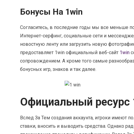
Бонусы На 1win
Согласитесь, в последние годы мы все меньше п
Интернет-серфинг, социальные сети и мессендже
новостную ленту или загрузить новую фотографи
предоставляет 1win официальный веб-сайт
1win
с
сопровождением. А кроме того самые разнообраз
бонусных игр, знаков и так далее.
Официальный ресурс 
Вслед За Тем создания аккаунта, игроки имеют п
ставки, вносить и выводить средства. Однако ра