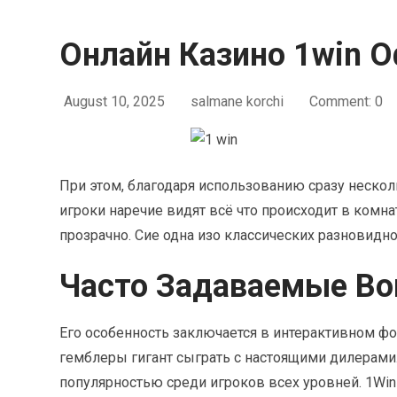
Онлайн Казино 1win О
August 10, 2025
salmane korchi
Comment: 0
При этом, благодаря использованию сразу неско
игроки наречие видят всё что происходит в комна
прозрачно. Сие одна изо классических разновидн
Часто Задаваемые Во
Его особенность заключается в интерактивном фо
гемблеры гигант сыграть с настоящими дилерами
популярностью среди игроков всех уровней. 1Win