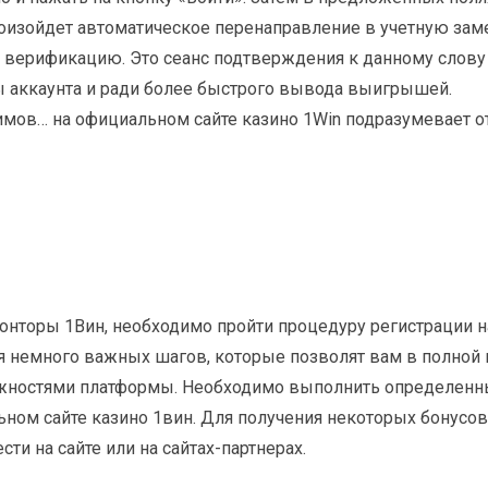
произойдет автоматическое перенаправление в учетную заме
и верификацию. Это сеанс подтверждения к данному слову 
ы аккаунта и ради более быстрого вывода выигрышей.
имов… на официальном сайте казино 1Win подразумевает о
онторы 1Вин, необходимо пройти процедуру регистрации н
бя немного важных шагов, которые позволят вам в полной
жностями платформы. Необходимо выполнить определен
ьном сайте казино 1вин. Для получения некоторых бонусо
и на сайте или на сайтах-партнерах.