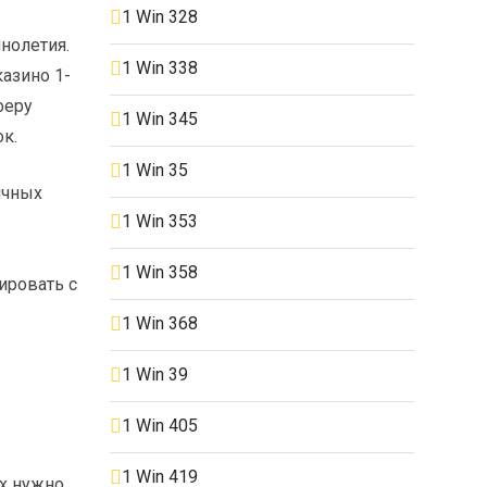
1 Win 328
нолетия.
1 Win 338
азино 1-
феру
1 Win 345
к.
1 Win 35
ичных
1 Win 353
1 Win 358
ировать с
1 Win 368
1 Win 39
1 Win 405
1 Win 419
ях нужно