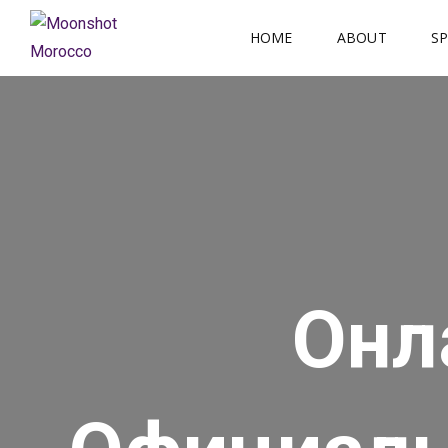
Skip
HOME
ABOUT
S
to
content
Онл