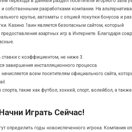
ем перехода в данный раздел посетители игорного зала у
 и собственными разработками компании. На альтернатива
еального крупье, автоматы с опцией покупки бонусов и ра
ки. Казино 1вин является безопасным сайтом, который
предоставления азартных игр в Интернете. Благодаря со
асные.
 ставки с коэффициентом, не ниже 3.
ься завершения инсталляционного процесса.
начисляется всем посетителям официального сайта, кото
il.
порта, такие как футбол, хоккей, спорт, волейбол, а также
 Начни Играть Сейчас!
ут определить годы новоиспеченного игрока. Компания on