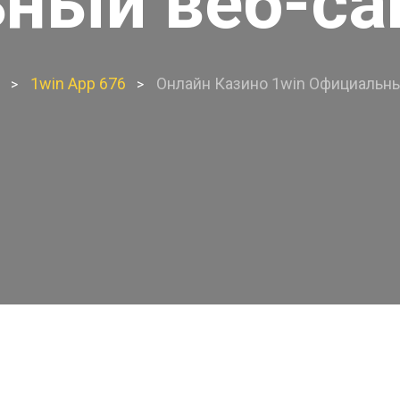
ый веб-сай
1win App 676
Онлайн Казино 1win Официальный
>
>