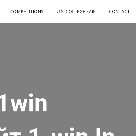
COMPETITIONS
U.S. COLLEGE FAIR
CONTACT
1win