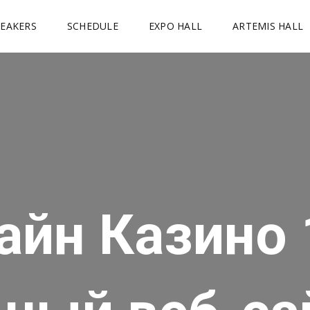
PEAKERS
SCHEDULE
EXPO HALL
ARTEMIS HALL
айн Казино 