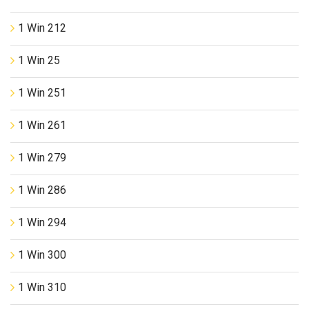
1 Win 212
1 Win 25
1 Win 251
1 Win 261
1 Win 279
1 Win 286
1 Win 294
1 Win 300
1 Win 310