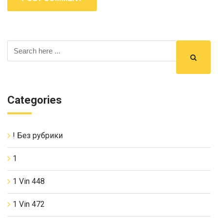
Categories
! Без рубрики
1
1 Vin 448
1 Vin 472