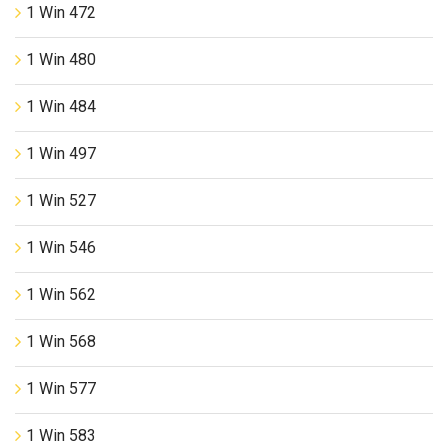
1 Win 472
1 Win 480
1 Win 484
1 Win 497
1 Win 527
1 Win 546
1 Win 562
1 Win 568
1 Win 577
1 Win 583