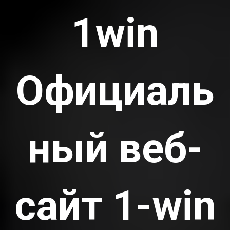
1win
Официаль
ный веб-
сайт 1-win