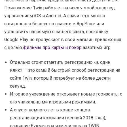
Приложение 1win работает на всех устройствах под
управлением iOS и Android. А значит его можно
совершенно бесплатно скачать в AppStore или
установить напрямую с нашего сайта, поскольку
Google Play не пропускает в свой магазин приложения
с целью
фильмы про карты и покер
азартных игр.
Отдельно стоит отметить регистрацию «в один
клик» — это самый быстрый способ регистрации на
сайте 1win, который потребует не более десяти
секунд.
Игорное учреждение открывает новые горизонты с
его уникальными игровыми режимами.
А спустя немного лет в конце концов
реорганизации компании (весной 2018 года),
название букмекера изменилось на 1WIN.