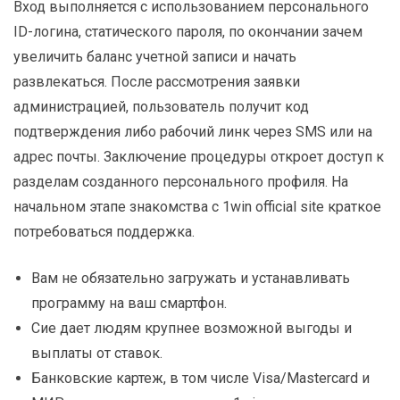
Вход выполняется с использованием персонального
ID-логина, статического пароля, по окончании зачем
увеличить баланс учетной записи и начать
развлекаться. После рассмотрения заявки
администрацией, пользователь получит код
подтверждения либо рабочий линк через SMS или на
адрес почты. Заключение процедуры откроет доступ к
разделам созданного персонального профиля. На
начальном этапе знакомства с 1win official site краткое
потребоваться поддержка.
Вам не обязательно загружать и устанавливать
программу на ваш смартфон.
Сие дает лю͏дя͏м крупнее возможной ͏выгоды и
выплаты от ставок.
Банковские картеж, в том числе Visa/Mastercard и