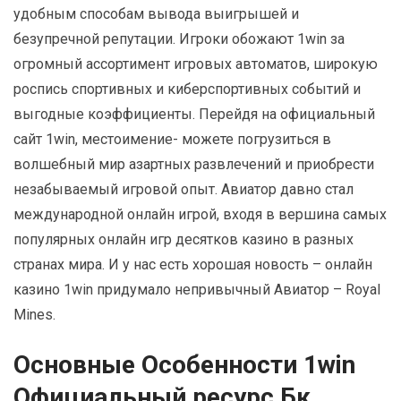
удобным способам вывода выигрышей и
безупречной репутации. Игроки обожают 1win за
огромный ассортимент игровых автоматов, широкую
роспись спортивных и киберспортивных событий и
выгодные коэффициенты. Перейдя на официальный
сайт 1win, местоимение- можете погрузиться в
волшебный мир азартных развлечений и приобрести
незабываемый игровой опыт. Авиатор давно стал
международной онлайн игрой, входя в вершина самых
популярных онлайн игр десятков казино в разных
странах мира. И у нас есть хорошая новость – онлайн
казино 1win придумало непривычный Авиатор – Royal
Mines.
Основные Особенности 1win
Официальный ресурс Бк