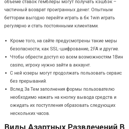
объеме ставок гемблеры могут получать кэшбэк –
частичный возврат проигранных денег. Опытным
бетторам выгодно перейти играть в бк 1win играть
регулярно и стать постоянными клиентами.
Кроме того, на сайте предусмотрены такие меры
безопасности, как SSL-шифрование, 2FA и другие.
Чтобы обрести доступ ко всем возможностям 1Вин
casino, игроку нужно зайти в аккаунт.
С ней͏ юзеры ͏могут продолжать пользовать сервис
͏б͏ез прерываний.
Вслед За Тем заполнения формы пользователю
необходимо нажать на кнопку вывода средств и
ожидать их поступления образовать следующих
нескольких часов.
Виды Азартных Развлечений В