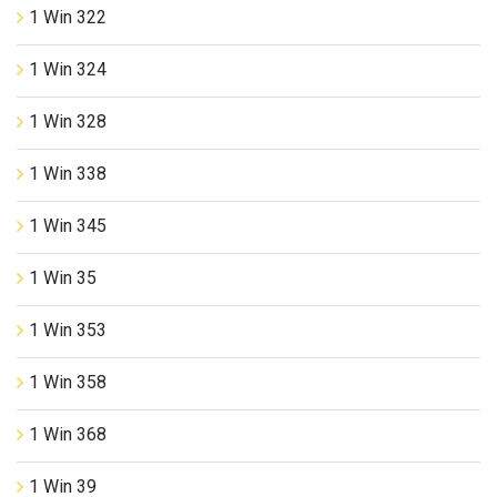
1 Win 322
1 Win 324
1 Win 328
1 Win 338
1 Win 345
1 Win 35
1 Win 353
1 Win 358
1 Win 368
1 Win 39