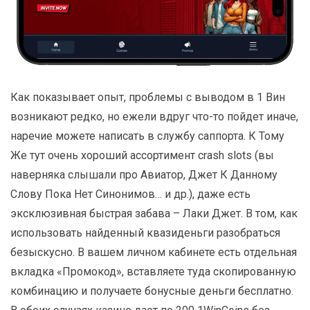
Как показывает опыт, проблемы с выводом в 1 Вин
возникают редко, но ежели вдруг что-то пойдет иначе,
наречие можете написать в службу саппорта. К Тому
Же тут очень хороший ассортимент crash slots (вы
наверняка слышали про Авиатор, Джет К Данному
Слову Пока Нет Синонимов… и др.), даже есть
эксклюзивная быстрая забава – Лаки Джет. В том, как
использовать найденный квазиденьги разобраться
безыскусно. В вашем личном кабинете есть отдельная
вкладка «Промокод», вставляете туда скопированную
комбинацию и получаете бонусные деньги бесплатно.