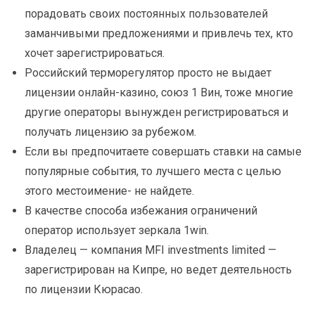
порадовать своих постоянных пользователей
заманчивыми предложениями и привлечь тех, кто
хочет зарегистрироваться.
Российский терморегулятор просто не выдает
лицензии онлайн-казино, союз 1 Вин, тоже многие
другие операторы вынужден регистрироваться и
получать лицензию за рубежом.
Если вы предпочитаете совершать ставки на самые
популярные события, то лучшего места с целью
этого местоимение- не найдете.
В качестве способа избежания ограничений
оператор использует зеркала 1win.
Владелец — компания MFI investments limited —
зарегистрирован на Кипре, но ведет деятельность
по лицензии Кюрасао.