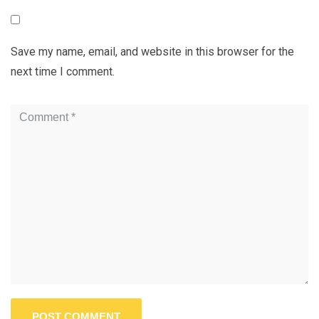
Save my name, email, and website in this browser for the
next time I comment.