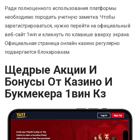
Ради полноценного использования платформы
необходимо породить учетную заметка. Чтобы
зарегистрироваться, нужно перейти на официальный
веб-сайт 1win и кликнуть по клавише вверху экрана.
Официальная страница онлайн казино регулярно
подвергается блокировкам.
Щедрые Акции И
Бонусы От Казино И
Букмекера 1вин Кз