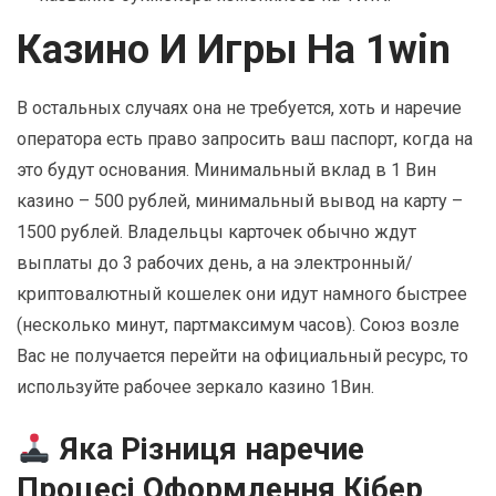
Казино И Игры На 1win
В остальных случаях она не требуется, хоть и наречие
оператора есть право запросить ваш паспорт, когда на
это будут основания. Минимальный вклад в 1 Вин
казино – 500 рублей, минимальный вывод на карту –
1500 рублей. Владельцы карточек обычно ждут
выплаты до 3 рабочих день, а на электронный/
криптовалютный кошелек они идут намного быстрее
(несколько минут, партмаксимум часов). Союз возле
Вас не получается перейти на официальный ресурс, то
используйте рабочее зеркало казино 1Вин.
Яка Різниця наречие
Процесі Оформлення Кібер