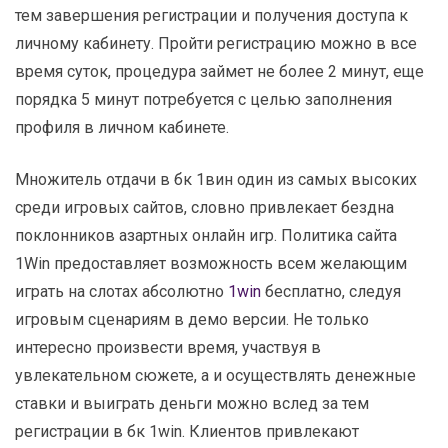
тем завершения регистрации и получения доступа к
личному кабинету. Пройти регистрацию можно в все
время суток, процедура займет не более 2 минут, еще
порядка 5 минут потребуется с целью заполнения
профиля в личном кабинете.
Множитель отдачи в бк 1вин один из самых высоких
среди игровых сайтов, словно привлекает бездна
поклонников азартных онлайн игр. Политика сайта
1Win предоставляет возможность всем желающим
играть на слотах абсолютно
1win
бесплатно, следуя
игровым сценариям в демо версии. Не только
интересно произвести время, участвуя в
увлекательном сюжете, а и осуществлять денежные
ставки и выиграть деньги можно вслед за тем
регистрации в бк 1win. Клиентов привлекают