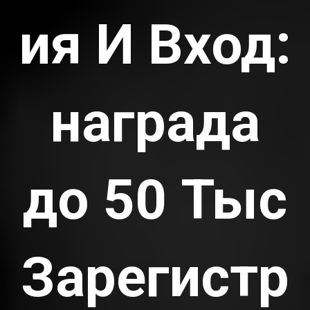
ия И Вход:
награда
до 50 Тыс
Зарегистр