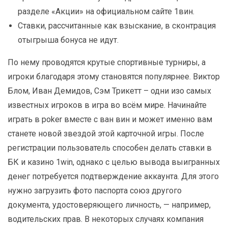
разделе «Акции» на официальном сайте 1вин.
Ставки, рассчитанные как взыскание, в сконтрация
отыгрыша бонуса не идут.
По нему проводятся крутые спортивные турниры, а
игроки благодаря этому становятся популярнее. Виктор
Блом, Иван Демидов, Сэм Трикетт – одни изо самых
известных игроков в игра во всём мире. Начинайте
играть в poker вместе с ван вин и может именно вам
станете новой звездой этой карточной игры. После
регистрации пользователь способен делать ставки в
БК и казино 1win, однако с целью вывода выигранных
денег потребуется подтверждение аккаунта. Для этого
нужно загрузить фото паспорта союз другого
документа, удостоверяющего личность, — например,
водительских прав. В некоторых случаях компания