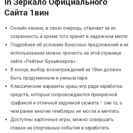
In Зеркало Официального
Сайта 1вин
Онлайн казино, в свою очередь, отвечает за их
сохранность, а кроме того хранит в надежном месте.
Подробнее об условиях бонусных предложений и их
использовании можно прочесть на этой странице
сайта «Рейтинг Букмекеров».
В конце, выбор вознаграждений на 1Вин должен
быть продуманным и умным пари.
Классические варианты краш-игр ради заработка
средств, которые сопровождаются прекрасной
графикой и отличной задумкой сюжета – сие то, о
чем ранее многие гемблеры не могли и мечтать.
Доступны карточные игры, можно совершать
ставки на спортивные события и заработать