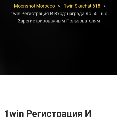
Moonshot Morocco
1win Skachat 618
>
>
1win Регистрация И Вход: награда до 50 Тыс
Зарегистрированным Пользователям
1win Регистрация И