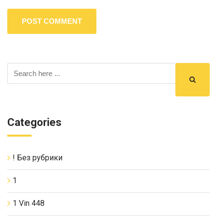
Categories
! Без рубрики
1
1 Vin 448