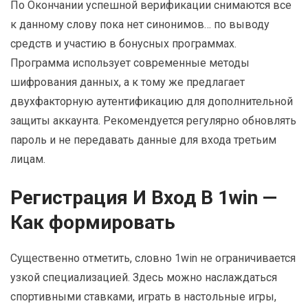
По Окончании успешной верификации снимаются все
к данному слову пока нет синонимов… по выводу
средств и участию в бонусных программах.
Программа использует современные методы
шифрования данных, а к тому же предлагает
двухфакторную аутентификацию для дополнительной
защиты аккаунта. Рекомендуется регулярно обновлять
пароль и не передавать данные для входа третьим
лицам.
Регистрация И Вход В 1win —
Как формировать
Существенно отметить, словно 1win не ограничивается
узкой специализацией. Здесь можно наслаждаться
спортивными ставками, играть в настольные игры,