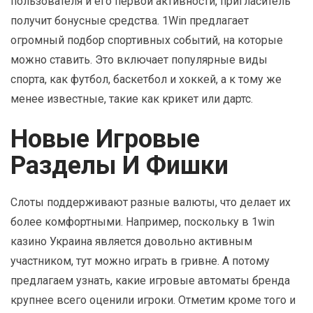
пользователя и его первой активности, пригласитель
получит бонусные средства. 1Win предл͏агает
огромный подбор спортивных событий, на ко͏торые
можно ставить. Это включа͏ет популярные виды͏
спорта, как футбол, баскетбол и хоккей, а к тому же
ме͏нее извест͏ные, такие как кри͏кет или дартс͏.
Новые Игровые
Разделы И Фишки
Слоты поддерживают разные валюты, что делает их
более комфортными. Например, поскольку в 1win
казино Украина является довольно активным
участником, тут можно играть в гривне. А потому
предлагаем узнать, какие игровые автоматы бренда
крупнее всего оценили игроки. Отметим кроме того и