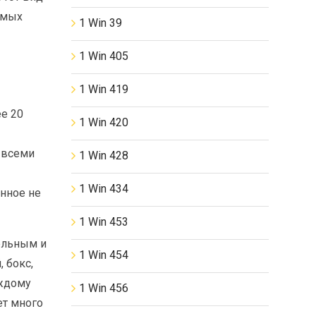
имых
1 Win 39
1 Win 405
1 Win 419
е 20
1 Win 420
 всеми
1 Win 428
1 Win 434
анное не
1 Win 453
тельным и
1 Win 454
 бокс,
аждому
1 Win 456
ет много