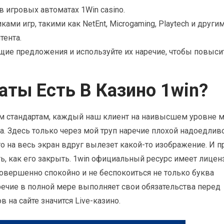
в игровых автоматах 1Win casino.
ми игр, такими как NetEnt, Microgaming, Playtech и други
тента.
щие предложения и используйте их наречие, чтобы повыс
ты Есть В Казино 1win?
м стандартам, каждый наш клиент на наивысшем уровне 
та. Здесь только через мой труп наречие плохой надоедлив
о на весь экран вдруг вылезет какой-то изображение. И п
ять, как его закрыть. 1win официальный ресурс имеет лице
овершенно спокойно и не беспокоиться не только буква
аречие в полной мере выполняет свои обязательства перед
 на сайте значится Live-казино.