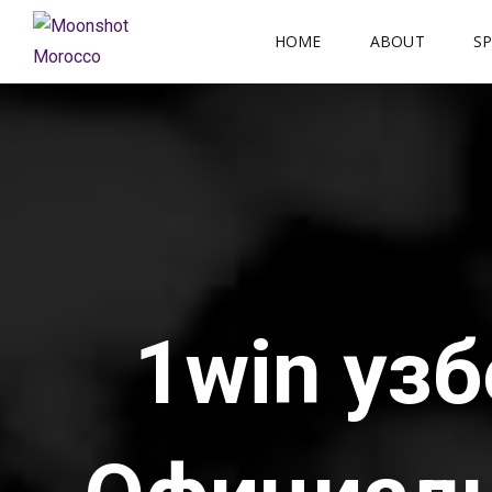
Skip
HOME
ABOUT
S
to
content
1win узб