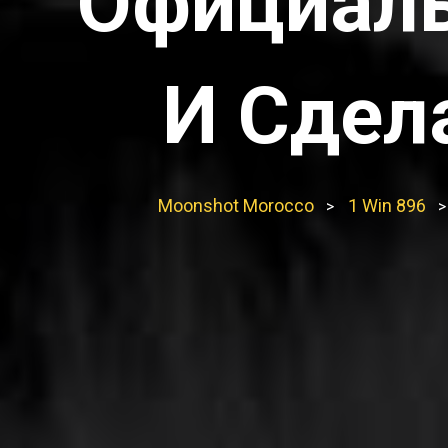
Официаль
И Сдел
Moonshot Morocco
1 Win 896
>