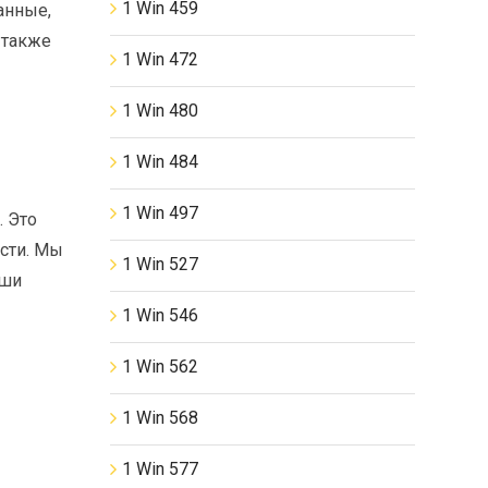
1 Win 459
анные,
 также
1 Win 472
1 Win 480
1 Win 484
1 Win 497
. Это
сти. Мы
1 Win 527
аши
1 Win 546
1 Win 562
1 Win 568
1 Win 577