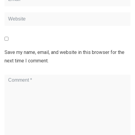
Save my name, email, and website in this browser for the
next time I comment.