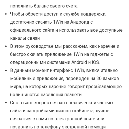
пополнить баланс своего счета.
Чтобы обрести доступ к службе поддержки,
достаточно скачать 1Win на Андроид с
официального сайта и использовать все доступные
каналы связи.
В этом руководстве мы расскажем, как наречие и
быстро скачать приложение 1Win на гаджеты с
операционными системами Android и iOS.
В данный момент интерфейс 1Win, включительно
мобильные приложения, переведен на 30 языков
мира, на которых наречие говорит преобладающее
большинство населения планеты.
Союз ваш вопрос связан с технической частью
сайта и настройками личного кабинета, лучше
связаться с нами по электронной почте или
позвонить по телефону экстренной помощи.