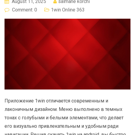
August 11, 2025
salmane korchi
Comment: 0
1win Online 363
Приложение 1win отличается современным и
лаконичным дизайном. Меню выполнено в темных
тонах с голубыми и белыми элементами, что делает
его визуально привлекательным и удобным ради
навигации. Решив скачать 1win на android, вы быстро