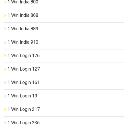
1 Win India 800
1 Win India 868
1 Win India 889
1 Win India 910
1 Win Login 126
1 Win Login 127
1 Win Login 161
1 Win Login 19
1 Win Login 217
1 Win Login 236