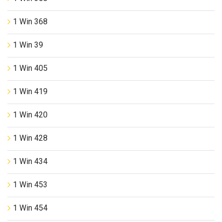
1 Win 368
1 Win 39
1 Win 405
1 Win 419
1 Win 420
1 Win 428
1 Win 434
1 Win 453
1 Win 454