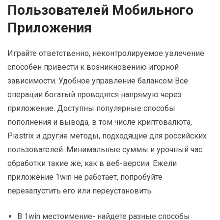
Пользователей Мобильного
Приложения
Играйте ответственно, неконтролируемое увлечение
способен привести к возникновению игорной
зависимости. Удобное управление балансом Все
операции богатый проводятся напрямую через
приложение. Доступны популярные способы
пополнения и вывода, в том числе криптовалюта,
Piastrix и другие методы, подходящие для российских
пользователей. Минимальные суммы и урочный час
обработки такие же, как в веб-версии. Ежели
приложение 1win не работает, попробуйте
перезапустить его или переустановить.
В 1win местоимение- найдете разные способы