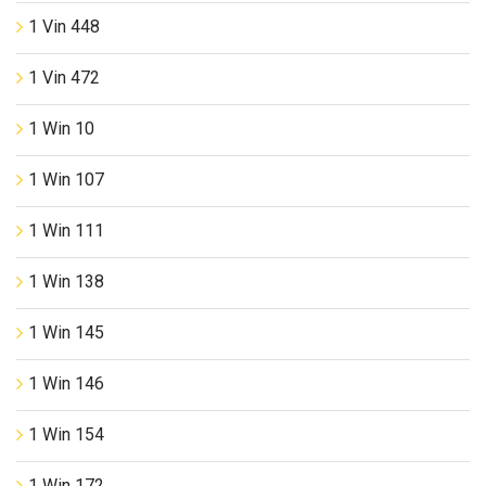
1 Vin 448
1 Vin 472
1 Win 10
1 Win 107
1 Win 111
1 Win 138
1 Win 145
1 Win 146
1 Win 154
1 Win 172