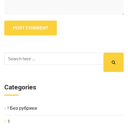
Categories
! Без рубрики
1