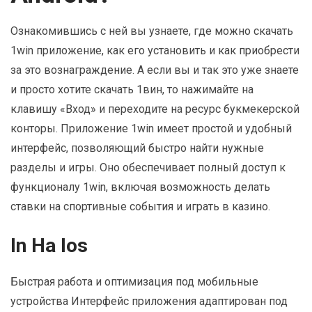
Ознакомившись с ней вы узнаете, где можно скачать
1win приложение, как его установить и как приобрести
за это вознаграждение. А если вы и так это уже знаете
и просто хотите скачать 1вин, то нажимайте на
клавишу «Вход» и переходите на ресурс букмекерской
конторы. Приложение 1win имеет простой и удобный
интерфейс, позволяющий быстро найти нужные
разделы и игры. Оно обеспечивает полный доступ к
функционалу 1win, включая возможность делать
ставки на спортивные события и играть в казино.
In На Ios
Быстрая работа и оптимизация под мобильные
устройства Интерфейс приложения адаптирован под