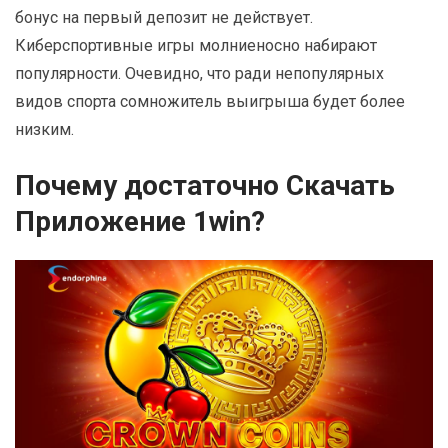
бонус на первый депозит не действует.
Киберспортивные игры молниеносно набирают
популярности. Очевидно, что ради непопулярных
видов спорта сомножитель выигрыша будет более
низким.
Почему достаточно Скачать
Приложение 1win?