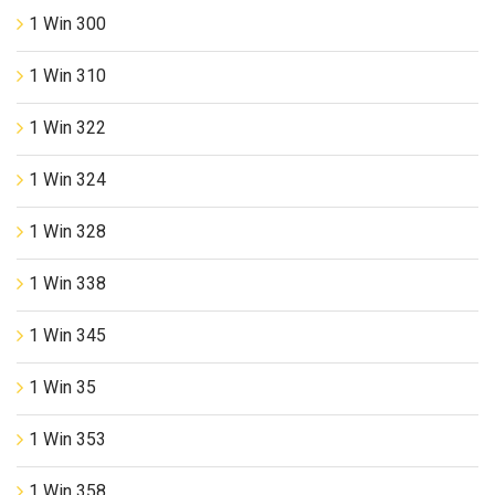
1 Win 300
1 Win 310
1 Win 322
1 Win 324
1 Win 328
1 Win 338
1 Win 345
1 Win 35
1 Win 353
1 Win 358