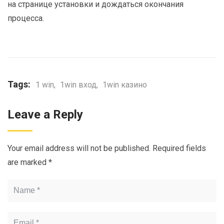
на странице установки и дождаться окончания
процесса.
Tags:
1 win
,
1win вход
,
1win казино
Leave a Reply
Your email address will not be published.
Required fields
are marked
*