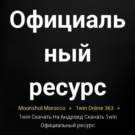
Официаль
ный
ресурс
Moonshot Morocco
1win Online 363
>
>
1win Скачать На Андроид Скачать 1win
Официальный ресурс