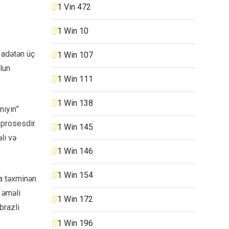
1 Vin 472
1 Win 10
 adətən üç
1 Win 107
lun
1 Win 111
1 Win 138
nıyın”
 prosesdir.
1 Win 145
li və
1 Win 146
1 Win 154
ja təxminən
 əməli
1 Win 172
brazli
1 Win 196