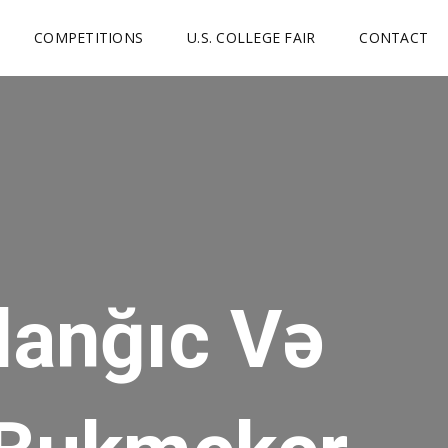
COMPETITIONS
U.S. COLLEGE FAIR
CONTACT
lanğıc Və