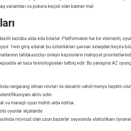
q variantları və pokerə keçidi olan banner mal.
arı
lli təcrübə əldə edə bilərlər. Platformanın hər bir elementi, oyu
ır. 1win giriş edərək bu üstünlükləri şəxsən sınaqdan keçirə bilə
larının təhlükəsizliyi onlayn kazinoların mahiyyət prioritetlərində
sədilə ən təzə texnologiyaları tətbiq edir. Bu yanaşma AZ oyunçu
fində rəngarəng idman növləri ilə davamlı vahid menyu təqdim olun
tentifikasiyanı aktiv edin.
ik və maraqlı oyun mühiti əldə edirlər.
stü oyunlar əlçatandır.
axilində mövcud olan uzun bazarlar sayəsində statistikanı öyrən