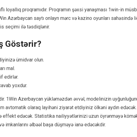
raflı loyallıq proqramıdır. Proqramın şəxsi yanaşması 1win-in müsb
Win Azərbaycan saytı onlayn mərc və kazino oyunları sahəsində li
is seçimi ilə təsdiqlənir.
ş Göstərir?
iyinizə ümidvar olun.
arı mal.
f edirlər.
cavab yoxdur.
şdir. 1Win Azerbaycan yükləməzdən əvvəl, modelinizin uyğunluğun
 avtomatik olaraq layihəni ziyarət etdiyiniz ölkəni aydın edəcək.
 effekt edəcək. Statistika nailiyyətlərinizi uzun öyrənməyə kömək
 və imkanlarını əlbəəl başa düşməyə ianə edəcəkdir.