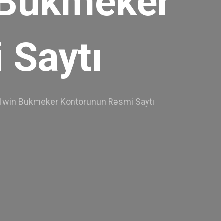
 Bukmeker
 Saytı
 1win Bukmeker Kontorunun Rəsmi Saytı