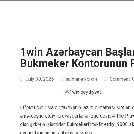
1win Azərbaycan Başlan
Bukmeker Kontorunun R
July 30, 2025
salmane korchi
Comment: 
Effekt üçün əsla bir taktikanın lazım olmaması slotları
əməkdaşlıq etdiyi provayderlər ən zad deyir. 4 The Playe
olan şirkətlə işləmirlər. Bukmekerin təklif etdiyi 9000 slo
oyunçuların ən ən rəğbətini qazanıb.