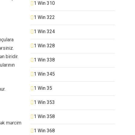
1 Win 310
1 Win 322
1 Win 324
nçulara
1 Win 328
rsiniz.
n biridir.
1 Win 338
larının
1 Win 345
1 Win 35
ur.
1 Win 353
1 Win 358
ərək mərcim
1 Win 368