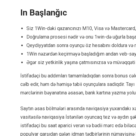
In Başlanğıc
Siz 1Win-dəki qazancınızı M10, Visa və Mastercard, kr
Doğrulama prosesi nədir və onu 1win-də uğurla baş
Qeydiyyatdan sonra oyunçu öz hesabını doldura və real
1Win nəzərdən keçirməyə başladığım andan veb-saytın 
Əgər siz yetkinlik yaşına çatmısınızsa və müvəqqəti 
İstifadəçi bu addımları tamamladıqdan sonra bonus cəld i
cəlb edir, həm də həmişə təbii oyunçulara sadiqdir. Tayı 
mərclərinin bəyanatına əsasən, bank kartına yazma yolu
Saytın əsas bölmələri arasında naviqasiya yuxarıdakı xə
vasitəsilə naviqasiya İstənilən oyuncaq tez və aydın şək
istifadəçi bu saat aparici verən və bədii mərc edə biləc
populyar qarşıdan gələn idman tədbirlərinin nümayişinə h