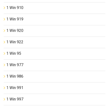
1 Win 910
1 Win 919
1 Win 920
1 Win 922
1 Win 95
1 Win 977
1 Win 986
1 Win 991
1 Win 997