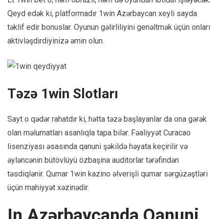
Qeyd edək ki, platformadır 1win Azərbaycan xeyli sayda
təklif edir bonuslar. Oyunun gəlirliliyini genəltmək üçün onları
aktivləşdirdiyinizə əmin olun.
Təzə 1win Slotları
Sayt o qədər rahatdır ki, hətta təzə başlayanlar da ona gərək
olan məlumatları asanlıqla tapa bilər. Fəaliyyət Curacao
lisenziyası əsasında qanuni şəkildə həyata keçirilir və
əyləncənin bütövlüyü özbaşina auditorlar tərəfindən
təsdiqlənir. Qumar 1win kazino əlverişli qumar sərgüzəştləri
üçün mahiyyət xəzinədir.
In Azərbaycanda Qanuni