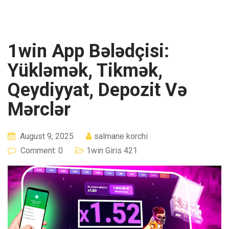
1win App Bələdçisi:
Yükləmək, Tikmək,
Qeydiyyat, Depozit Və
Mərclər
August 9, 2025
salmane korchi
Comment: 0
1win Giris 421