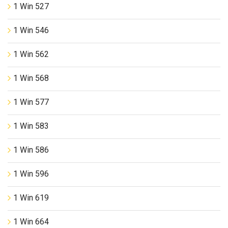
1 Win 527
1 Win 546
1 Win 562
1 Win 568
1 Win 577
1 Win 583
1 Win 586
1 Win 596
1 Win 619
1 Win 664