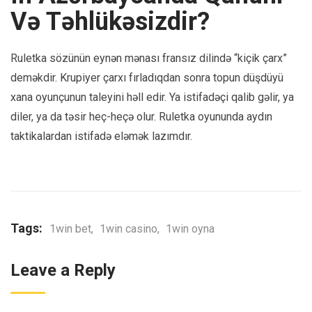
Və Təhlükəsizdir?
Ruletka sözünün eynən mənası fransız dilində “kiçik çarx”
deməkdir. Krupiyer çarxı fırladıqdan sonra topun düşdüyü
xana oyunçunun taleyini həll edir. Ya istifadəçi qalib gəlir, ya
diler, ya da təsir heç-heçə olur. Ruletka oyununda aydın
taktikalardan istifadə eləmək lazımdır.
Tags:
1win bet
,
1win casino
,
1win oyna
Leave a Reply