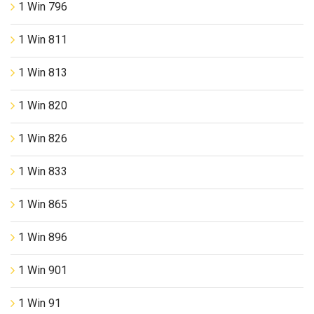
1 Win 796
1 Win 811
1 Win 813
1 Win 820
1 Win 826
1 Win 833
1 Win 865
1 Win 896
1 Win 901
1 Win 91