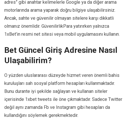
adres” gibi anahtar kelimelerle Google ya da diğer arama
motorlarında arama yaparak doğru bilgiye ulaşabilirsiniz.
Ancak, sahte ve güvenilir olmayan sitelere karşı dikkatli
olmanız önemlidir. GüvenilirlikPara yatırırken yalnızca
1xBet’in resmi net sitesi veya mobil uygulamasını kullanın.
Bet Güncel Giriş Adresine Nasıl
Ulaşabilirim?
O yüzden uluslararası düzeyde hizmet veren önemli bahis
kuruluşları sah sosyal platform hesapları kullanmaktadır.
Bunu durante iyi şekilde sağlayan ve kullanan siteler
içerisinde 1xbet tweets ile öne çıkmaktadır. Sadece Twitter
değil aynı zamanda Fb ve Instagram gibi hesapları da
kullandığını söylemek gerekmektedir.