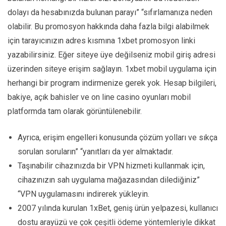
dolayı da hesabınızda bulunan parayı” “sıfırlamanıza neden
olabilir. Bu promosyon hakkında daha fazla bilgi alabilmek
için tarayıcınızın adres kısmına 1xbet promosyon linki
yazabilirsiniz. Eğer siteye üye değilseniz mobil giriş adresi
üzerinden siteye erişim sağlayın. 1xbet mobil uygulama için
herhangi bir program indirmenize gerek yok. Hesap bilgileri,
bakiye, açık bahisler ve on line casino oyunları mobil
platformda tam olarak görüntülenebilir.
Ayrıca, erişim engelleri konusunda çözüm yolları ve sıkça
sorulan soruların” “yanıtları da yer almaktadır.
Taşınabilir cihazınızda bir VPN hizmeti kullanmak için,
cihazınızın sah uygulama mağazasından dilediğiniz”
“VPN uygulamasını indirerek yükleyin.
2007 yılında kurulan 1xBet, geniş ürün yelpazesi, kullanıcı
dostu arayüzü ve çok çeşitli ödeme yöntemleriyle dikkat