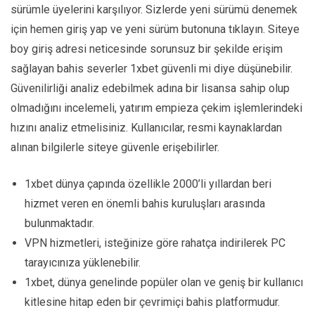
sürümle üyelerini karşılıyor. Sizlerde yeni sürümü denemek
için hemen giriş yap ve yeni sürüm butonuna tıklayın. Siteye
boy giriş adresi neticesinde sorunsuz bir şekilde erişim
sağlayan bahis severler 1xbet güvenli mi diye düşünebilir.
Güvenilirliği analiz edebilmek adına bir lisansa sahip olup
olmadığını incelemeli, yatırım empieza çekim işlemlerindeki
hızını analiz etmelisiniz. Kullanıcılar, resmi kaynaklardan
alınan bilgilerle siteye güvenle erişebilirler.
1xbet dünya çapında özellikle 2000’li yıllardan beri
hizmet veren en önemli bahis kuruluşları arasında
bulunmaktadır.
VPN hizmetleri, isteğinize göre rahatça indirilerek PC
tarayıcınıza yüklenebilir.
1xbet, dünya genelinde popüler olan ve geniş bir kullanıcı
kitlesine hitap eden bir çevrimiçi bahis platformudur.