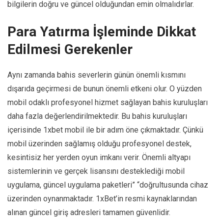
bilgilerin doğru ve güncel olduğundan emin olmalıdırlar.
Para Yatırma İşleminde Dikkat
Edilmesi Gerekenler
Aynı zamanda bahis severlerin günün önemli kısmını
dışarıda geçirmesi de bunun önemli etkeni olur. O yüzden
mobil odaklı profesyonel hizmet sağlayan bahis kuruluşları
daha fazla değerlendirilmektedir. Bu bahis kuruluşları
içerisinde 1xbet mobil ile bir adım öne çıkmaktadır. Çünkü
mobil üzerinden sağlamış olduğu profesyonel destek,
kesintisiz her yerden oyun imkanı verir. Önemli altyapı
sistemlerinin ve gerçek lisansını desteklediği mobil
uygulama, güncel uygulama paketleri” “doğrultusunda cihaz
üzerinden oynanmaktadır. 1xBet’in resmi kaynaklarından
alınan güncel giriş adresleri tamamen güvenlidir.