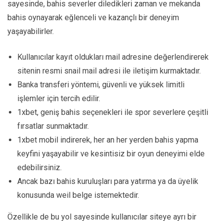
sayesinde, bahis severler diledikleri zaman ve mekanda
bahis oynayarak eğlenceli ve kazançlı bir deneyim
yaşayabilirler.
Kullanıcılar kayıt oldukları mail adresine değerlendirerek
sitenin resmi snail mail adresi ile iletişim kurmaktadır.
Banka transferi yöntemi, güvenli ve yüksek limitli
işlemler için tercih edilir.
1xbet, geniş bahis seçenekleri ile spor severlere çeşitli
fırsatlar sunmaktadır.
1xbet mobil indirerek, her an her yerden bahis yapma
keyfini yaşayabilir ve kesintisiz bir oyun deneyimi elde
edebilirsiniz.
Ancak bazı bahis kuruluşları para yatırma ya da üyelik
konusunda weil belge istemektedir.
Özellikle de bu yol sayesinde kullanıcılar siteye ayrı bir