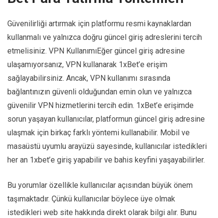
Güvenilirliği artırmak için platformu resmi kaynaklardan
kullanmalı ve yalnızca doğru güncel giriş adreslerini tercih
etmelisiniz. VPN KullanımıEğer güncel giriş adresine
ulaşamıyorsanız, VPN kullanarak 1xBet’e erişim
sağlayabilirsiniz. Ancak, VPN kullanımı sırasında
bağlantınızın güvenli olduğundan emin olun ve yalnızca
güvenilir VPN hizmetlerini tercih edin. 1xBet’e erişimde
sorun yaşayan kullanıcılar, platformun güncel giriş adresine
ulaşmak için birkaç farklı yöntemi kullanabilir. Mobil ve
masaüstü uyumlu arayüzü sayesinde, kullanıcılar istedikleri
her an 1xbet’e giriş yapabilir ve bahis keyfini yaşayabilirler.
Bu yorumlar özellikle kullanıcılar açısından büyük önem
taşımaktadır. Çünkü kullanıcılar böylece üye olmak
istedikleri web site hakkında direkt olarak bilgi alır. Bunu