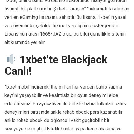
1xbet, online bahis ve casino sektöründe faaliyet gösteren
lisanslı bir platformdur. Şirket, Curaçao” “hükümeti tarafından
verilen eGaming lisansına sahiptir. Bu lisans, 1xbet’in yasal
ve güvenilir bir şekilde hizmet verdiğinin göstergesidir.
Lisans numarası 1668/JAZ olup, bu bilgi genellikle sitenin
alt kısmında yer alır.
1xbet’te Blackjack
Canlı!
1xbet mobil indirerek, the girl an her yerden bahis yapma
keyfini yaşayabilir ve kesintisiz bir oyun deneyimi elde
edebilirsiniz. Bu ayrıcalıklar ile birlikte bahis tutkuları bahis
deneyimleri sırasında ankle rehab ebook para kazanabilir
ankle rehab ebook de eğlenceli vakit geçirebilir bir
seviyeye gelmiştir. Üstelik bunları yaparken daha kısa ve