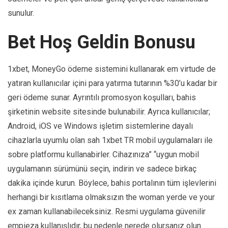
sunulur.
Bet Hoş Geldin Bonusu
1xbet, MoneyGo ödeme sistemini kullanarak em virtude de
yatıran kullanıcılar içini para yatırma tutarının %30’u kadar bir
geri ödeme sunar. Ayrıntılı promosyon koşulları, bahis
şirketinin website sitesinde bulunabilir. Ayrıca kullanıcılar;
Android, iOS ve Windows işletim sistemlerine dayalı
cihazlarla uyumlu olan sah 1xbet TR mobil uygulamaları ile
sobre platformu kullanabirler. Cihazınıza” “uygun mobil
uygulamanın sürümünü seçin, indirin ve sadece birkaç
dakika içinde kurun. Böylece, bahis portalının tüm işlevlerini
herhangi bir kısıtlama olmaksızın the woman yerde ve your
ex zaman kullanabileceksiniz. Resmi uygulama güvenilir
empieza kullanışlıdır, bu nedenle nerede olursanız olun