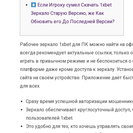
Если Игроку сумел Скачать 1xbet
Зеркало Старую Версию, же Как
Обновить его До Последней Версии?
Рабочее зеркало 1xbet для ПК можно найти на о
всегда рекомендует актуальные ссылки, только 
играть в привычном режиме и не беспокоиться о 
платформе даже кроме доступа к зеркалу. Устан
сайта на своём устройстве. Приложение даёт быс
для всех.
Сразу время успешной авторизации мошенники
Зеркало обеспечивает круглосуточный доступ,
пользователей 1xbet.
Это удобно для тех, кто хочешь управлять свои