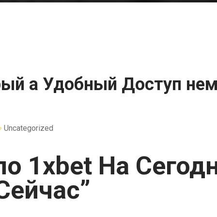
рый а Удобный Доступ не
Uncategorized
о 1xbet На Сегод
Сейчас”