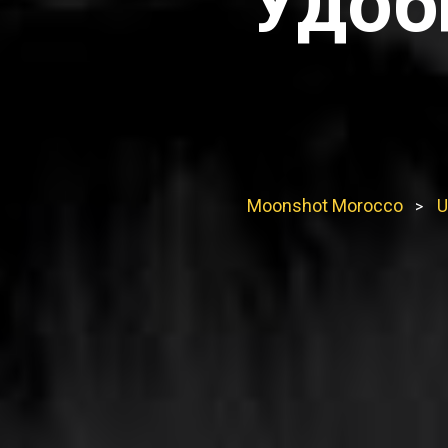
Удоб
Moonshot Morocco
U
>