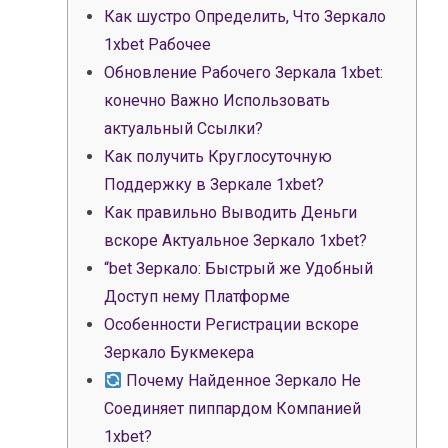
Как шустро Определить, Что Зеркало
1xbet Рабочее
Обновление Рабочего Зеркала 1xbet:
конечно Важно Использовать
актуальный Ссылки?
Как получить Круглосуточную
Поддержку в Зеркале 1xbet?
Как правильно Выводить Деньги
вскоре Актуальное Зеркало 1xbet?
“bet Зеркало: Быстрый же Удобный
Доступ нему Платформе
Особенности Регистрации вскоре
Зеркало Букмекера
Почему Найденное Зеркало Не
Соединяет пиппардом Компанией
1xbet?