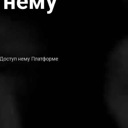
 нему
 Доступ нему Платформе