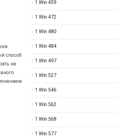
1 Win 459
1 Win 472
1 Win 480
1 Win 484
жки
ый способ
1 Win 497
рать на
овного
1 Win 527
ъяснением
1 Win 546
1 Win 562
1 Win 568
1 Win 577