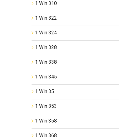
1 Win 310
1 Win 322
1 Win 324
1 Win 328
1 Win 338
1 Win 345
1 Win 35
1 Win 353
1 Win 358
1 Win 368