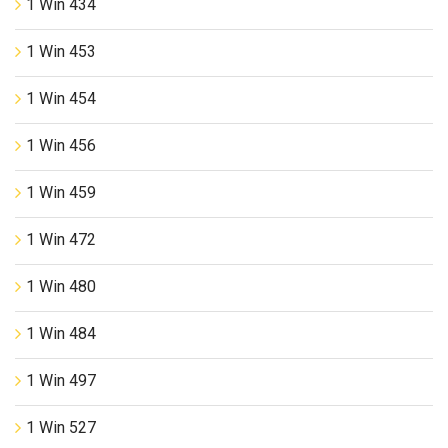
1 Win 434
1 Win 453
1 Win 454
1 Win 456
1 Win 459
1 Win 472
1 Win 480
1 Win 484
1 Win 497
1 Win 527