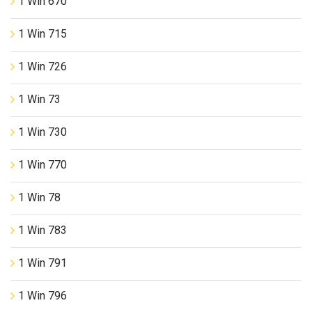
1 Win 670
1 Win 715
1 Win 726
1 Win 73
1 Win 730
1 Win 770
1 Win 78
1 Win 783
1 Win 791
1 Win 796