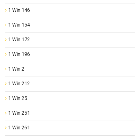
1 Win 146
1 Win 154
1 Win 172
1 Win 196
1 Win 2
1 Win 212
1 Win 25
1 Win 251
1 Win 261