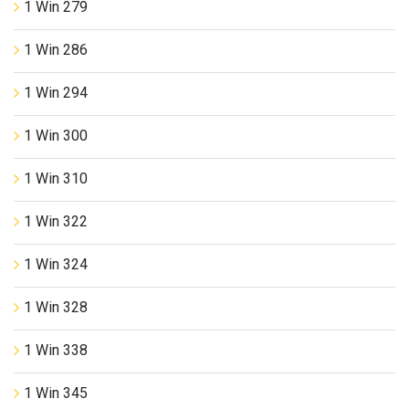
1 Win 279
1 Win 286
1 Win 294
1 Win 300
1 Win 310
1 Win 322
1 Win 324
1 Win 328
1 Win 338
1 Win 345