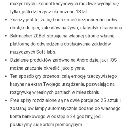
muzycznych i konsol kasynowych możliwe wydaje się
tylko, jeśli dzierżysz ukończone 18 lat.
Znaczy jest to, że będziesz mieć bezpośredni i pełny
dostęp do gier, zakładów na żywo, statystyk i transmisji.
Bukmacher 20Bet stosuje na własnej stronie własną
platformę do odwiedzenia obsługiwania zakładów
muzycznych Soft-labs.
Działanie produktów zarówno na Androidzie, jak i IOS
można znacznie określić, jako płynne.
Ten sposób gry przenosi całą emocję rzeczywistego
kasyna na ekran Twojego urządzenia, pozwalając na
rozgrywkę w realnych partiach w mieszkaniu.
Free spiny rozdzielone są na dwie porcje po 25 sztuk i
zostaną ów lampy automatycznie dodane do własnego
konta bankowego w odstępie 24 godziny, jeśli
posłużymy się kodem promocyjnym.