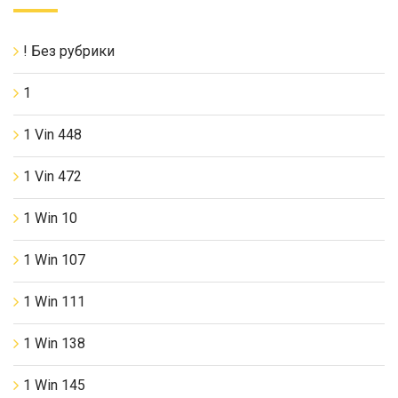
! Без рубрики
1
1 Vin 448
1 Vin 472
1 Win 10
1 Win 107
1 Win 111
1 Win 138
1 Win 145