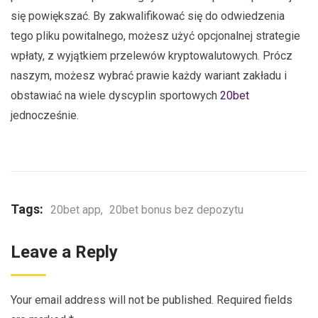
się powiększać. By zakwalifikować się do odwiedzenia
tego pliku powitalnego, możesz użyć opcjonalnej strategie
wpłaty, z wyjątkiem przelewów kryptowalutowych. Prócz
naszym, możesz wybrać prawie każdy wariant zakładu i
obstawiać na wiele dyscyplin sportowych
20bet
jednocześnie.
Tags:
20bet app
,
20bet bonus bez depozytu
Leave a Reply
Your email address will not be published.
Required fields