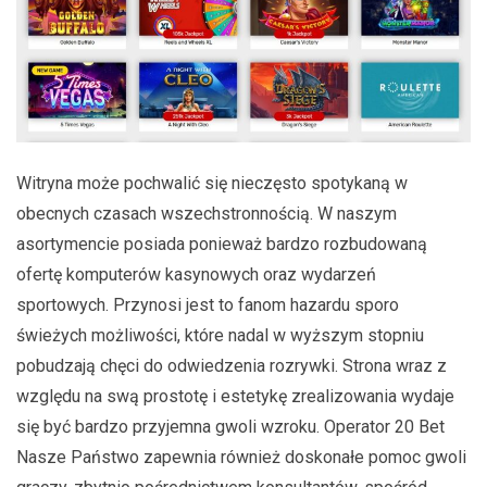
Witryna może pochwalić się nieczęsto spotykaną w
obecnych czasach wszechstronnością. W naszym
asortymencie posiada ponieważ bardzo rozbudowaną
ofertę komputerów kasynowych oraz wydarzeń
sportowych. Przynosi jest to fanom hazardu sporo
świeżych możliwości, które nadal w wyższym stopniu
pobudzają chęci do odwiedzenia rozrywki. Strona wraz z
względu na swą prostotę i estetykę zrealizowania wydaje
się być bardzo przyjemna gwoli wzroku. Operator 20 Bet
Nasze Państwo zapewnia również doskonałe pomoc gwoli