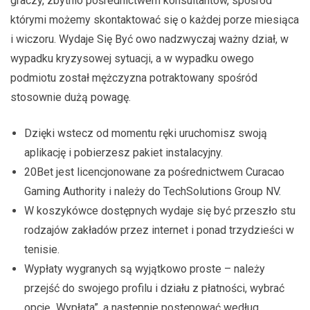
graczy, zbytnio pośrednictwem konsultantów, spośród
którymi możemy skontaktować się o każdej porze miesiąca
i wiczoru. Wydaje Się Być owo nadzwyczaj ważny dział, w
wypadku kryzysowej sytuacji, a w wypadku owego
podmiotu został mężczyzna potraktowany spośród
stosownie dużą powagę.
Dzięki wstecz od momentu ręki uruchomisz swoją
aplikację i pobierzesz pakiet instalacyjny.
20Bet jest licencjonowane za pośrednictwem Curacao
Gaming Authority i należy do TechSolutions Group NV.
W koszykówce dostępnych wydaje się być przeszło stu
rodzajów zakładów przez internet i ponad trzydzieści w
tenisie.
Wypłaty wygranych są wyjątkowo proste – należy
przejść do swojego profilu i działu z płatności, wybrać
opcję „Wypłata”, a następnie postępować według