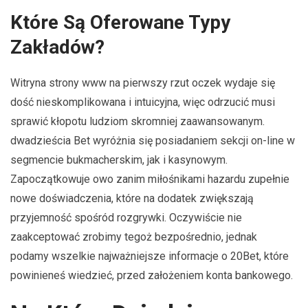
Które Są Oferowane Typy
Zakładów?
Witryna strony www na pierwszy rzut oczek wydaje się
dość nieskomplikowana i intuicyjna, więc odrzucić musi
sprawić kłopotu ludziom skromniej zaawansowanym.
dwadzieścia Bet wyróżnia się posiadaniem sekcji on-line w
segmencie bukmacherskim, jak i kasynowym.
Zapoczątkowuje owo zanim miłośnikami hazardu zupełnie
nowe doświadczenia, które na dodatek zwiększają
przyjemność spośród rozgrywki. Oczywiście nie
zaakceptować zrobimy tegoż bezpośrednio, jednak
podamy wszelkie najważniejsze informacje o 20Bet, które
powinieneś wiedzieć, przed założeniem konta bankowego.