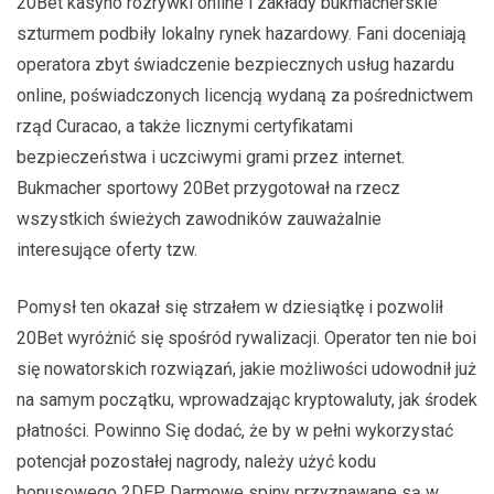
20Bet kasyno rozrywki online i zakłady bukmacherskie
szturmem podbiły lokalny rynek hazardowy. Fani doceniają
operatora zbyt świadczenie bezpiecznych usług hazardu
online, poświadczonych licencją wydaną za pośrednictwem
rząd Curacao, a także licznymi certyfikatami
bezpieczeństwa i uczciwymi grami przez internet.
Bukmacher sportowy 20Bet przygotował na rzecz
wszystkich świeżych zawodników zauważalnie
interesujące oferty tzw.
Pomysł ten okazał się strzałem w dziesiątkę i pozwolił
20Bet wyróżnić się spośród rywalizacji. Operator ten nie boi
się nowatorskich rozwiązań, jakie możliwości udowodnił już
na samym początku, wprowadzając kryptowaluty, jak środek
płatności. Powinno Się dodać, że by w pełni wykorzystać
potencjał pozostałej nagrody, należy użyć kodu
bonusowego 2DEP. Darmowe spiny przyznawane są w