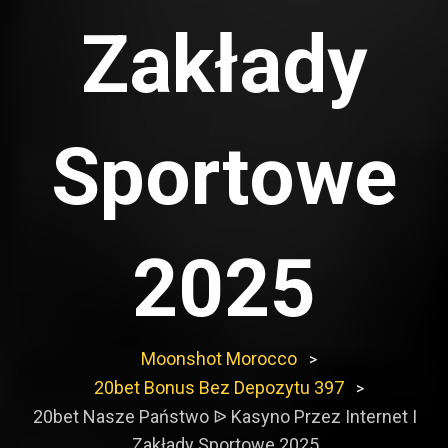
Zakłady
Sportowe
2025
Moonshot Morocco
>
20bet Bonus Bez Depozytu 397
>
20bet Nasze Państwo ᐉ Kasyno Przez Internet I
Zakłady Sportowe 2025