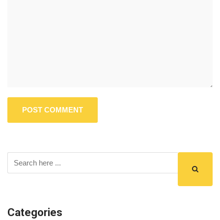
Categories