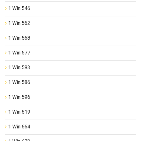
1 Win 546
1 Win 562
1 Win 568
1 Win 577
1 Win 583
1 Win 586
1 Win 596
1 Win 619
1 Win 664