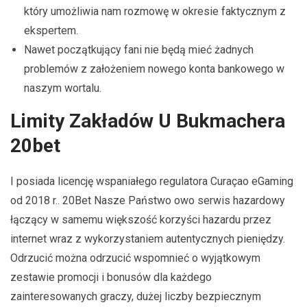
który umożliwia nam rozmowę w okresie faktycznym z
ekspertem.
Nawet początkujący fani nie będą mieć żadnych
problemów z założeniem nowego konta bankowego w
naszym wortalu.
Limity Zakładów U Bukmachera
20bet
I posiada licencję wspaniałego regulatora Curaçao eGaming
od 2018 r.. 20Bet Nasze Państwo owo serwis hazardowy
łączący w samemu większość korzyści hazardu przez
internet wraz z wykorzystaniem autentycznych pieniędzy.
Odrzucić można odrzucić wspomnieć o wyjątkowym
zestawie promocji i bonusów dla każdego
zainteresowanych graczy, dużej liczby bezpiecznym