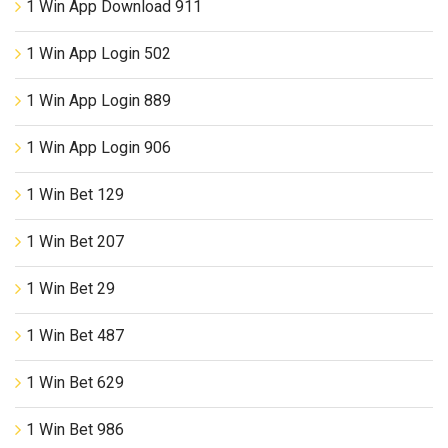
1 Win App Download 911
1 Win App Login 502
1 Win App Login 889
1 Win App Login 906
1 Win Bet 129
1 Win Bet 207
1 Win Bet 29
1 Win Bet 487
1 Win Bet 629
1 Win Bet 986