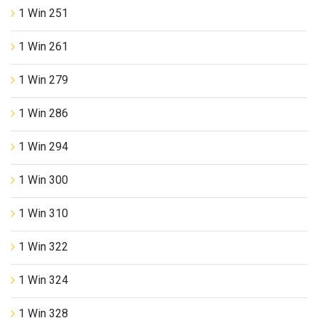
1 Win 251
1 Win 261
1 Win 279
1 Win 286
1 Win 294
1 Win 300
1 Win 310
1 Win 322
1 Win 324
1 Win 328