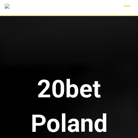
Skip
to
content
20bet
Poland