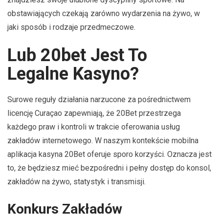
obstawiających czekają zarówno wydarzenia na żywo, w
jaki sposób i rodzaje przedmeczowe.
Lub 20bet Jest To
Legalne Kasyno?
Surowe reguły działania narzucone za pośrednictwem
licencję Curaçao zapewniają, że 20Bet przestrzega
każdego praw i kontroli w trakcie oferowania usług
zakładów internetowego. W naszym kontekście mobilna
aplikacja kasyna 20Bet oferuje sporo korzyści. Oznacza jest
to, że będziesz mieć bezpośredni i pełny dostęp do konsol,
zakładów na żywo, statystyk i transmisji.
Konkurs Zakładów