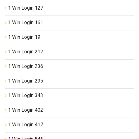
1 Win Login 127
1 Win Login 161
1 Win Login 19
1 Win Login 217
1 Win Login 236
1 Win Login 295
1 Win Login 343
1 Win Login 402
1 Win Login 417