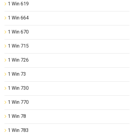
1 Win 619
1 Win 664
1 Win 670
1 Win 715
1 Win 726
1 Win 73
1 Win 730
1 Win 770
1 Win 78
1 Win 783