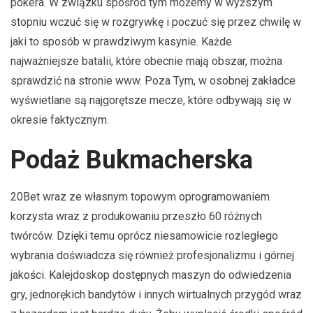
pokera. W związku spośród tym możemy w wyższym
stopniu wczuć się w rozgrywkę i poczuć się przez chwilę w
jaki to sposób w prawdziwym kasynie. Każde
najważniejsze batalii, które obecnie mają obszar, można
sprawdzić na stronie www. Poza Tym, w osobnej zakładce
wyświetlane są najgorętsze mecze, które odbywają się w
okresie faktycznym.
Podaż Bukmacherska
20Bet wraz ze własnym topowym oprogramowaniem
korzysta wraz z produkowaniu przeszło 60 różnych
twórców. Dzięki temu oprócz niesamowicie rozległego
wybrania doświadcza się również profesjonalizmu i górnej
jakości. Kalejdoskop dostępnych maszyn do odwiedzenia
gry, jednorękich bandytów i innych wirtualnych przygód wraz