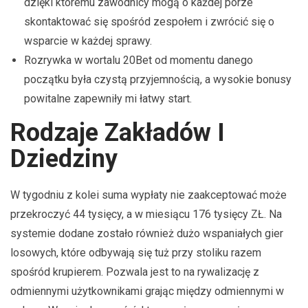
dzięki któremu zawodnicy mogą o każdej porze
skontaktować się spośród zespołem i zwrócić się o
wsparcie w każdej sprawy.
Rozrywka w wortalu 20Bet od momentu danego
początku była czystą przyjemnością, a wysokie bonusy
powitalne zapewniły mi łatwy start.
Rodzaje Zakładów I
Dziedziny
W tygodniu z kolei suma wypłaty nie zaakceptować może
przekroczyć 44 tysięcy, a w miesiącu 176 tysięcy ZŁ. Na
systemie dodane zostało również dużo wspaniałych gier
losowych, które odbywają się tuż przy stoliku razem
spośród krupierem. Pozwala jest to na rywalizację z
odmiennymi użytkownikami grając między odmiennymi w