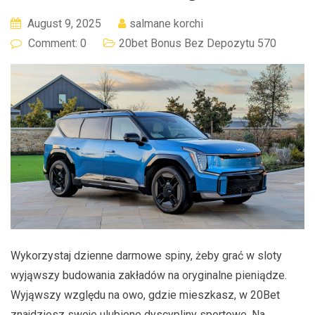
August 9, 2025
salmane korchi
Comment: 0
20bet Bonus Bez Depozytu 570
Wykorzystaj dzienne darmowe spiny, żeby grać w sloty
wyjąwszy budowania zakładów na oryginalne pieniądze.
Wyjąwszy względu na owo, gdzie mieszkasz, w 20Bet
znajdziesz swoje ulubione dyscypliny sportowe. Na