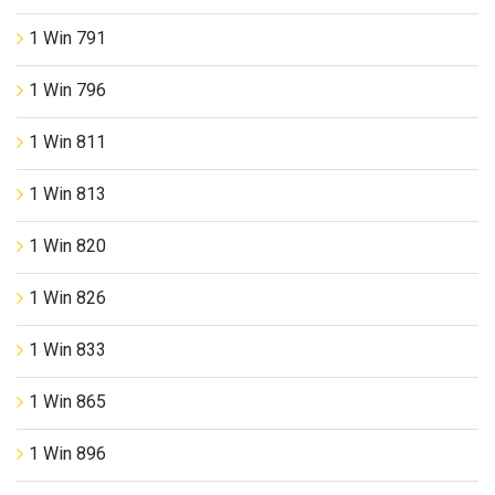
1 Win 791
1 Win 796
1 Win 811
1 Win 813
1 Win 820
1 Win 826
1 Win 833
1 Win 865
1 Win 896