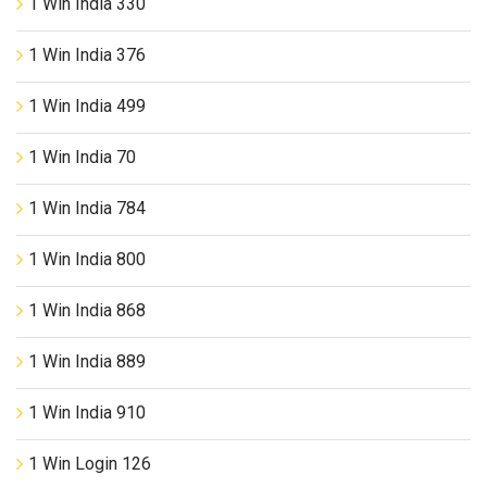
1 Win India 330
1 Win India 376
1 Win India 499
1 Win India 70
1 Win India 784
1 Win India 800
1 Win India 868
1 Win India 889
1 Win India 910
1 Win Login 126