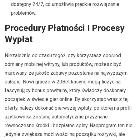
dostępny 24/7, co umożliwia prędkie rozwiązanie
problemów.
Procedury Płatności I Procesy
Wypłat
Niezależnie od czasu tegoż, czy korzystasz spośród
odmiany mobilnej witryny, lub produktów, możesz być
murowany, że jakość zabawy pozostanie na najwyższym
pułapie. Nowi gracze w 20Bet kasyno mogą liczyć na
fascynujący bonus powitalny, który świadczy doskonały
początek w świecie gier online. By skorzystać wraz z tej
oferty, należy dokonać pierwszej wpłaty, po której na profil
użytkownika zostaną automatycznie przyznane
równoczesne środki i bezpłatne spiny. Nadprogram ten nie
jedynie zwiększa możliwości na początku rozrywki, ale