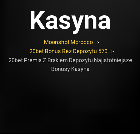
Kasyna
Moonshot Morocco
>
20bet Bonus Bez Depozytu 570
>
20bet Premia Z Brakiem Depozytu Najistotniejsze
Bonusy Kasyna