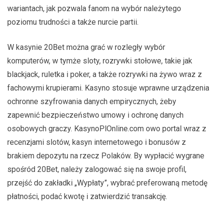
wariantach, jak pozwala fanom na wybór należytego
poziomu trudności a także nurcie partii.
W kasynie 20Bet można grać w rozległy wybór
komputerów, w tymże sloty, rozrywki stołowe, takie jak
blackjack, ruletka i poker, a także rozrywki na żywo wraz z
fachowymi krupierami. Kasyno stosuje wprawne urządzenia
ochronne szyfrowania danych empirycznych, żeby
zapewnić bezpieczeństwo umowy i ochronę danych
osobowych graczy. KasynoPlOnline.com owo portal wraz z
recenzjami slotów, kasyn internetowego i bonusów z
brakiem depozytu na rzecz Polaków. By wypłacić wygrane
spośród 20Bet, należy zalogować się na swoje profil,
przejść do zakładki „Wypłaty”, wybrać preferowaną metodę
płatności, podać kwotę i zatwierdzić transakcję.