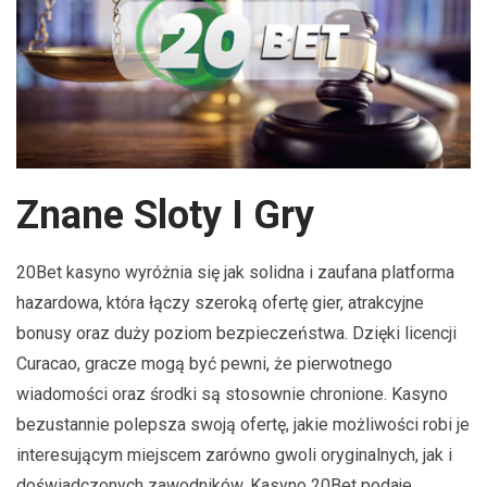
Znane Sloty I Gry
20Bet kasyno wyróżnia się jak solidna i zaufana platforma
hazardowa, która łączy szeroką ofertę gier, atrakcyjne
bonusy oraz duży poziom bezpieczeństwa. Dzięki licencji
Curacao, gracze mogą być pewni, że pierwotnego
wiadomości oraz środki są stosownie chronione. Kasyno
bezustannie polepsza swoją ofertę, jakie możliwości robi je
interesującym miejscem zarówno gwoli oryginalnych, jak i
doświadczonych zawodników. Kasyno 20Bet podaje