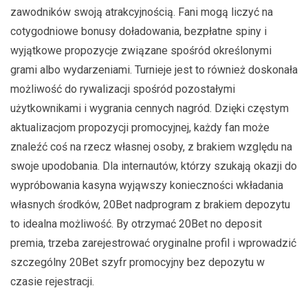
zawodników swoją atrakcyjnością. Fani mogą liczyć na
cotygodniowe bonusy doładowania, bezpłatne spiny i
wyjątkowe propozycje związane spośród określonymi
grami albo wydarzeniami. Turnieje jest to również doskonała
możliwość do rywalizacji spośród pozostałymi
użytkownikami i wygrania cennych nagród. Dzięki częstym
aktualizacjom propozycji promocyjnej, każdy fan może
znaleźć coś na rzecz własnej osoby, z brakiem względu na
swoje upodobania. Dla internautów, którzy szukają okazji do
wypróbowania kasyna wyjąwszy konieczności wkładania
własnych środków, 20Bet nadprogram z brakiem depozytu
to idealna możliwość. By otrzymać 20Bet no deposit
premia, trzeba zarejestrować oryginalne profil i wprowadzić
szczególny 20Bet szyfr promocyjny bez depozytu w
czasie rejestracji.