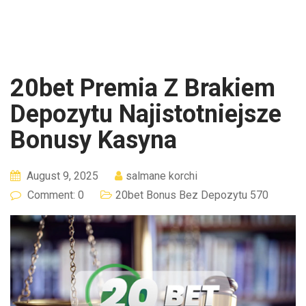
20bet Premia Z Brakiem
Depozytu Najistotniejsze
Bonusy Kasyna
August 9, 2025
salmane korchi
Comment: 0
20bet Bonus Bez Depozytu 570