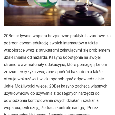
20Bet aktywnie wspiera bezpieczne praktyki hazardowe za
pośrednictwem edukację swoich internautów a także
współpracę wraz z strukturami zajmującymi się problemem
uzależnienia od hazardu. Kasyno udostępnia na swojej
stronie www materiały edukacyjne, które pomagają fanom
zrozumieć ryzyka związane spośród hazardem a także
oferuje wskazówki, w jaki sposób grać odpowiedzialnie.
Jakie Możliwości więcej, 20Bet kasyno zachęca własnych
użytkowników do używania z dostępnych narzędzi do
odwiedzenia kontrolowania swych działań i szukania
wsparcia, jeśli czują, że tracą kontrolę nad grą. Przez
transparentność i zaangażowanie w promowanie