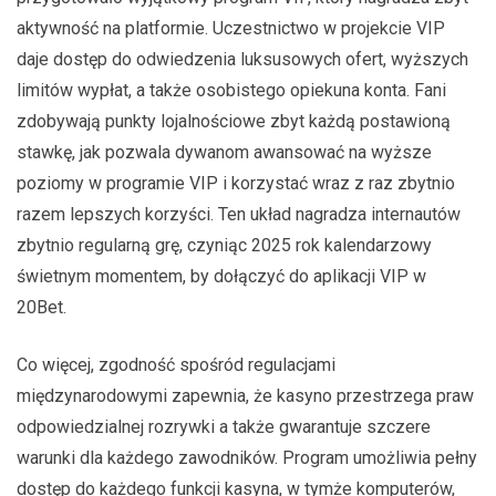
aktywność na platformie. Uczestnictwo w projekcie VIP
daje dostęp do odwiedzenia luksusowych ofert, wyższych
limitów wypłat, a także osobistego opiekuna konta. Fani
zdobywają punkty lojalnościowe zbyt każdą postawioną
stawkę, jak pozwala dywanom awansować na wyższe
poziomy w programie VIP i korzystać wraz z raz zbytnio
razem lepszych korzyści. Ten układ nagradza internautów
zbytnio regularną grę, czyniąc 2025 rok kalendarzowy
świetnym momentem, by dołączyć do aplikacji VIP w
20Bet.
Co więcej, zgodność spośród regulacjami
międzynarodowymi zapewnia, że kasyno przestrzega praw
odpowiedzialnej rozrywki a także gwarantuje szczere
warunki dla każdego zawodników. Program umożliwia pełny
dostęp do każdego funkcji kasyna, w tymże komputerów,