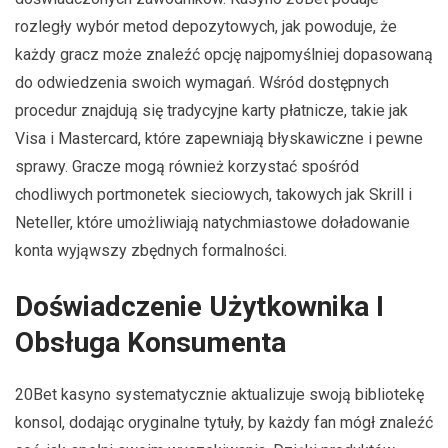
rozległy wybór metod depozytowych, jak powoduje, że
każdy gracz może znaleźć opcję najpomyślniej dopasowaną
do odwiedzenia swoich wymagań. Wśród dostępnych
procedur znajdują się tradycyjne karty płatnicze, takie jak
Visa i Mastercard, które zapewniają błyskawiczne i pewne
sprawy. Gracze mogą również korzystać spośród
chodliwych portmonetek sieciowych, takowych jak Skrill i
Neteller, które umożliwiają natychmiastowe doładowanie
konta wyjąwszy zbędnych formalności.
Doświadczenie Użytkownika I
Obsługa Konsumenta
20Bet kasyno systematycznie aktualizuje swoją bibliotekę
konsol, dodając oryginalne tytuły, by każdy fan mógł znaleźć