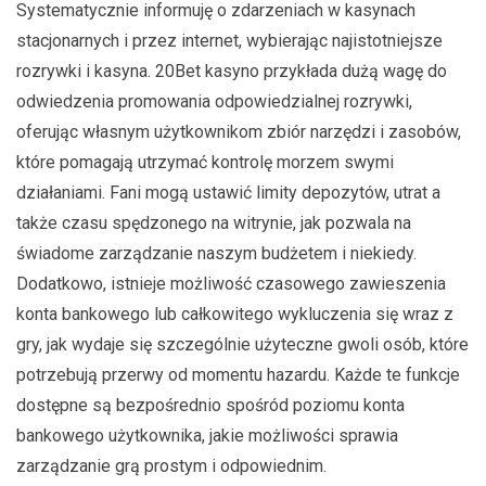
Systematycznie informuję o zdarzeniach w kasynach
stacjonarnych i przez internet, wybierając najistotniejsze
rozrywki i kasyna. 20Bet kasyno przykłada dużą wagę do
odwiedzenia promowania odpowiedzialnej rozrywki,
oferując własnym użytkownikom zbiór narzędzi i zasobów,
które pomagają utrzymać kontrolę morzem swymi
działaniami. Fani mogą ustawić limity depozytów, utrat a
także czasu spędzonego na witrynie, jak pozwala na
świadome zarządzanie naszym budżetem i niekiedy.
Dodatkowo, istnieje możliwość czasowego zawieszenia
konta bankowego lub całkowitego wykluczenia się wraz z
gry, jak wydaje się szczególnie użyteczne gwoli osób, które
potrzebują przerwy od momentu hazardu. Każde te funkcje
dostępne są bezpośrednio spośród poziomu konta
bankowego użytkownika, jakie możliwości sprawia
zarządzanie grą prostym i odpowiednim.