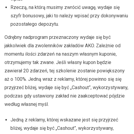
Rzeczą, na którą musimy zwrócić uwagę, wydaje się
szyfr bonusowy, jaki to należy wpisać przy dokonywaniu
pozostałego depozytu.
Odrębny nadprogram przeznaczony wydaje się być
jakkolwiek dla zwolenników zakładów AKO. Zależnie od
momentu ilości zdarzeń na naszym własnym kuponie,
otrzymujemy tak zwane. Jeśli własny kupon będzie
zawierał 20 zdarzeń, tej szkolenie zostanie powiększony
aż o 100%. Jedną wraz z reklamy, której powinno się się
przyjrzeć bliżej, wydaje się być „Cashout”, wykorzystywany,
podczas gdy ustawiony zakład nie zaakceptować pójdzie
według własnej myśl.
Jedną z reklamy, której wskazane jest się przyjrzeć
bliżej, wydaje się być „Cashout”, wykorzystywany,