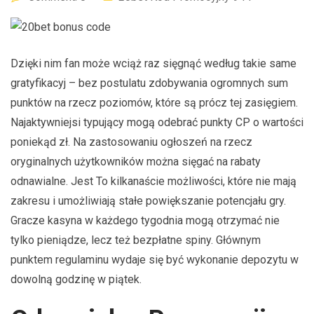
Dzięki nim fan może wciąż raz sięgnąć według takie same
gratyfikacyj – bez postulatu zdobywania ogromnych sum
punktów na rzecz poziomów, które są prócz tej zasięgiem.
Najaktywniejsi typujący mogą odebrać punkty CP o wartości
poniekąd zł. Na zastosowaniu ogłoszeń na rzecz
oryginalnych użytkowników można sięgać na rabaty
odnawialne. Jest To kilkanaście możliwości, które nie mają
zakresu i umożliwiają stałe powiększanie potencjału gry.
Gracze kasyna w każdego tygodnia mogą otrzymać nie
tylko pieniądze, lecz też bezpłatne spiny. Głównym
punktem regulaminu wydaje się być wykonanie depozytu w
dowolną godzinę w piątek.