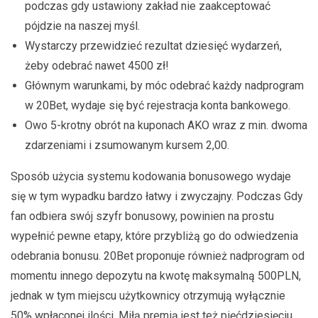
podczas gdy ustawiony zakład nie zaakceptować
pójdzie na naszej myśl.
Wystarczy przewidzieć rezultat dziesięć wydarzeń,
żeby odebrać nawet 4500 zł!
Głównym warunkami, by móc odebrać każdy nadprogram
w 20Bet, wydaje się być rejestracja konta bankowego.
Owo 5-krotny obrót na kuponach AKO wraz z min. dwoma
zdarzeniami i zsumowanym kursem 2,00.
Sposób użycia systemu kodowania bonusowego wydaje
się w tym wypadku bardzo łatwy i zwyczajny. Podczas Gdy
fan odbiera swój szyfr bonusowy, powinien na prostu
wypełnić pewne etapy, które przybliżą go do odwiedzenia
odebrania bonusu. 20Bet proponuje również nadprogram od
momentu innego depozytu na kwotę maksymalną 500PLN,
jednak w tym miejscu użytkownicy otrzymują wyłącznie
50% wpłaconej ilości. Miłą premią jest też pięćdziesięciu