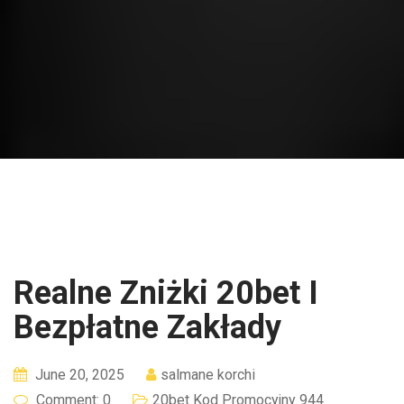
Realne Zniżki 20bet I
Bezpłatne Zakłady
June 20, 2025
salmane korchi
Comment: 0
20bet Kod Promocyjny 944