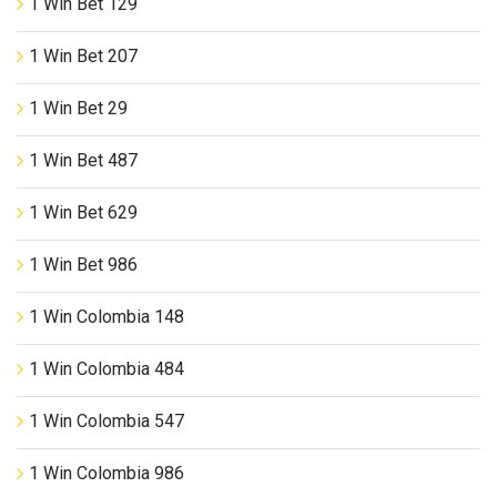
1 Win Bet 129
1 Win Bet 207
1 Win Bet 29
1 Win Bet 487
1 Win Bet 629
1 Win Bet 986
1 Win Colombia 148
1 Win Colombia 484
1 Win Colombia 547
1 Win Colombia 986