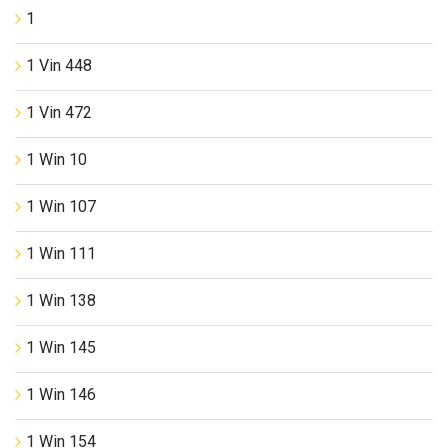
1
1 Vin 448
1 Vin 472
1 Win 10
1 Win 107
1 Win 111
1 Win 138
1 Win 145
1 Win 146
1 Win 154