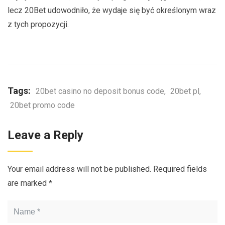
lecz 20Bet udowodniło, że wydaje się być określonym wraz
z tych propozycji.
Tags:
20bet casino no deposit bonus code
,
20bet pl
,
20bet promo code
Leave a Reply
Your email address will not be published.
Required fields
are marked
*