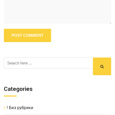
Categories
! Без рубрики