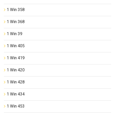
1 Win 358
1 Win 368
1 Win 39
1 Win 405
1 Win 419
1 Win 420
1 Win 428
1 Win 434
1 Win 453