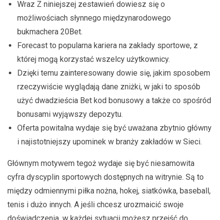
Wraz Z niniejszej zestawień dowiesz się o
możliwościach słynnego międzynarodowego
bukmachera 20Bet.
Forecast to popularna kariera na zakłady sportowe, z
której mogą korzystać wszelcy użytkownicy.
Dzięki temu zainteresowany dowie się, jakim sposobem
rzeczywiście wyglądają dane zniżki, w jaki to sposób
użyć dwadzieścia Bet kod bonusowy a także co spośród
bonusami wyjąwszy depozytu.
Oferta powitalna wydaje się być uważana zbytnio główny
i najistotniejszy upominek w branży zakładów w Sieci.
Głównym motywem tegoż wydaje się być niesamowita
cyfra dyscyplin sportowych dostępnych na witrynie. Są to
między odmiennymi piłka nożna, hokej, siatkówka, baseball,
tenis i dużo innych. A jeśli chcesz urozmaicić swoje
doświadczenia, w każdej sytuacji możesz przejść do