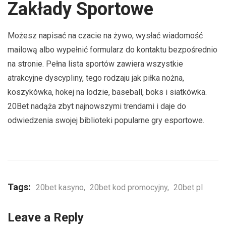
Zakłady Sportowe
Możesz napisać na czacie na żywo, wysłać wiadomość
mailową albo wypełnić formularz do kontaktu bezpośrednio
na stronie. Pełna lista sportów zawiera wszystkie
atrakcyjne dyscypliny, tego rodzaju jak piłka nożna,
koszykówka, hokej na lodzie, baseball, boks i siatkówka.
20Bet nadąża zbyt najnowszymi trendami i daje do
odwiedzenia swojej biblioteki popularne gry esportowe.
Tags:
20bet kasyno
,
20bet kod promocyjny
,
20bet pl
Leave a Reply