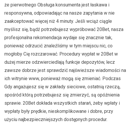
że pierwotnego Obsługa konsumenta jest łaskawa i
responsywna, odpowiadając na nasze zapytania w nie
zaakceptować więcej niż 4 minuty. Jeśli wciąż ciągle
myślisz się, bądź potrzebujesz wypróbować 20Bet, nasza
profesjonalna rekomendacja wydaje się znacznie tak,
ponieważ odrzucić znaleźliśmy w tym miejscu nic, co
mogłoby Cię rozczarować. Procedury wypłat w 20Bet w
dużej mierze odzwierciedlają funkcje depozytów, lecz
zawsze dobrze jest sprawdzić najświeższe wiadomości na
ich witrynie www, ponieważ mogą się zmieniać. Podczas
Gdy angażujesz się w zakłady sieciowe, ostatnią rzeczą,
spośród którą potrzebujesz się zmierzyć, są opóźnienia
sprawie. 20Bet dokłada wszystkich starań, żeby wpłaty i
wypłaty były prędkie, nieskomplikowane i dobre, przy
użyciu najbezpieczniejszych dostępnych procedur.