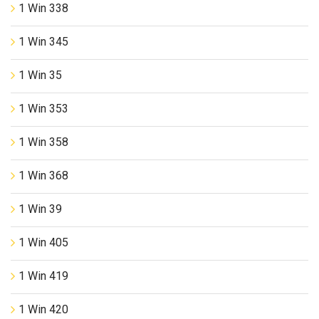
1 Win 338
1 Win 345
1 Win 35
1 Win 353
1 Win 358
1 Win 368
1 Win 39
1 Win 405
1 Win 419
1 Win 420