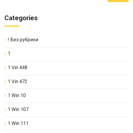
Categories
! Без рубрики
1
1 Vin 448
1 Vin 472
1 Win 10
1 Win 107
1 Win 111