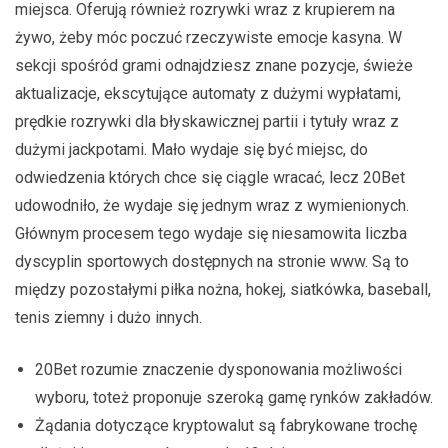
miejsca. Oferują również rozrywki wraz z krupierem na
żywo, żeby móc poczuć rzeczywiste emocje kasyna. W
sekcji spośród grami odnajdziesz znane pozycje, świeże
aktualizacje, ekscytujące automaty z dużymi wypłatami,
prędkie rozrywki dla błyskawicznej partii i tytuły wraz z
dużymi jackpotami. Mało wydaje się być miejsc, do
odwiedzenia których chce się ciągle wracać, lecz 20Bet
udowodniło, że wydaje się jednym wraz z wymienionych.
Głównym procesem tego wydaje się niesamowita liczba
dyscyplin sportowych dostępnych na stronie www. Są to
między pozostałymi piłka nożna, hokej, siatkówka, baseball,
tenis ziemny i dużo innych.
20Bet rozumie znaczenie dysponowania możliwości
wyboru, toteż proponuje szeroką gamę rynków zakładów.
Żądania dotyczące kryptowalut są fabrykowane trochę