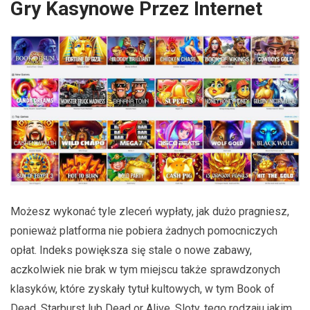
Gry Kasynowe Przez Internet
Możesz wykonać tyle zleceń wypłaty, jak dużo pragniesz,
ponieważ platforma nie pobiera żadnych pomocniczych
opłat. Indeks powiększa się stale o nowe zabawy,
aczkolwiek nie brak w tym miejscu także sprawdzonych
klasyków, które zyskały tytuł kultowych, w tym Book of
Dead, Starburst lub Dead or Alive. Sloty, tego rodzaju jakim