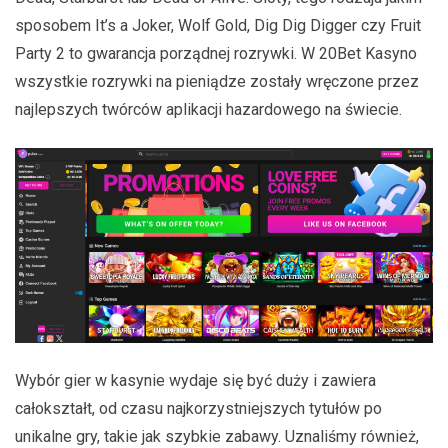
sposobem It’s a Joker, Wolf Gold, Dig Dig Digger czy Fruit
Party 2 to gwarancja porządnej rozrywki. W 20Bet Kasyno
wszystkie rozrywki na pieniądze zostały wręczone przez
najlepszych twórców aplikacji hazardowego na świecie.
Wybór gier w kasynie wydaje się być duży i zawiera
całokształt, od czasu najkorzystniejszych tytułów po
unikalne gry, takie jak szybkie zabawy. Uznaliśmy również,