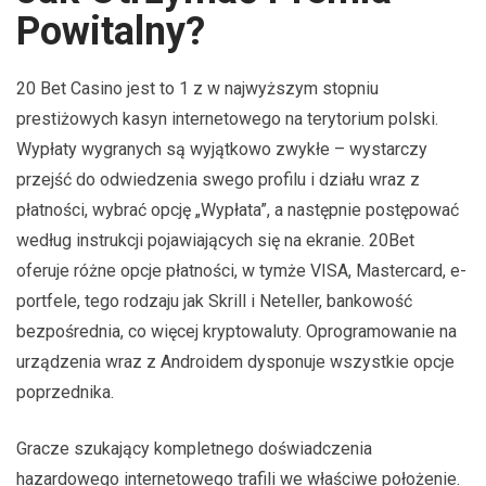
Powitalny?
20 Bet Casino jest to 1 z w najwyższym stopniu
prestiżowych kasyn internetowego na terytorium polski.
Wypłaty wygranych są wyjątkowo zwykłe – wystarczy
przejść do odwiedzenia swego profilu i działu wraz z
płatności, wybrać opcję „Wypłata”, a następnie postępować
według instrukcji pojawiających się na ekranie. 20Bet
oferuje różne opcje płatności, w tymże VISA, Mastercard, e-
portfele, tego rodzaju jak Skrill i Neteller, bankowość
bezpośrednia, co więcej kryptowaluty. Oprogramowanie na
urządzenia wraz z Androidem dysponuje wszystkie opcje
poprzednika.
Gracze szukający kompletnego doświadczenia
hazardowego internetowego trafili we właściwe położenie.