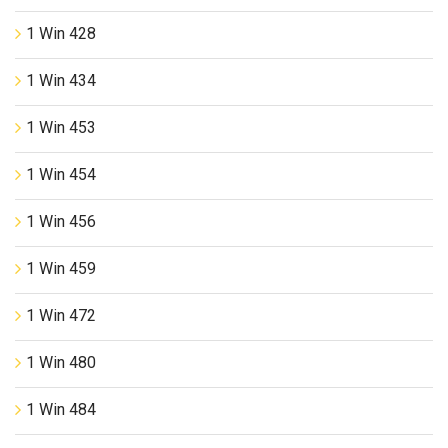
1 Win 428
1 Win 434
1 Win 453
1 Win 454
1 Win 456
1 Win 459
1 Win 472
1 Win 480
1 Win 484