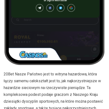
20Bet Nasze Państwo jest to witryna hazardowa, która
łączy samemu całokształt jest to, jak najkorzystniejsze w
hazardzie sieciowym na rzeczywiste pieniądze. Ta
kompleksowa podest podaje graczom z Naszego Kraju
dziesiątki dyscyplin sportowych, na które można postawić
zakłady sportowe, a także tysiące najkorzystniejszych