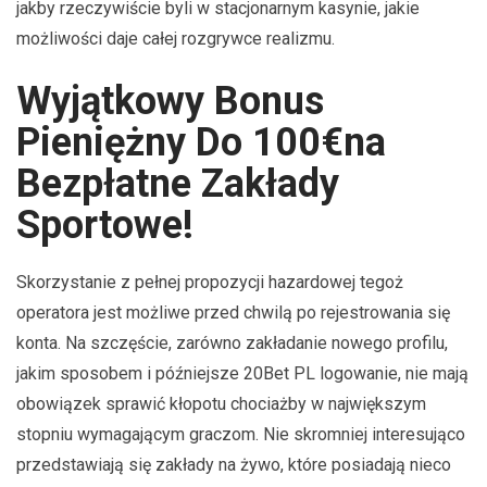
jakby rzeczywiście byli w stacjonarnym kasynie, jakie
możliwości daje całej rozgrywce realizmu.
Wyjątkowy Bonus
Pieniężny Do 100€na
Bezpłatne Zakłady
Sportowe!
Skorzystanie z pełnej propozycji hazardowej tegoż
operatora jest możliwe przed chwilą po rejestrowania się
konta. Na szczęście, zarówno zakładanie nowego profilu,
jakim sposobem i późniejsze 20Bet PL logowanie, nie mają
obowiązek sprawić kłopotu chociażby w największym
stopniu wymagającym graczom. Nie skromniej interesująco
przedstawiają się zakłady na żywo, które posiadają nieco