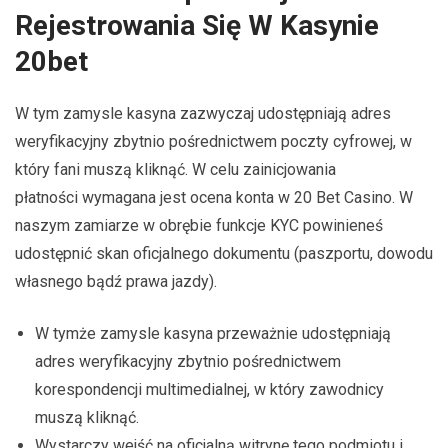
Rejestrowania Się W Kasynie
20bet
W tym zamysle kasyna zazwyczaj udostępniają adres
weryfikacyjny zbytnio pośrednictwem poczty cyfrowej, w
który fani muszą kliknąć. W celu zainicjowania
płatności wymagana jest ocena konta w 20 Bet Casino. W
naszym zamiarze w obrębie funkcje KYC powinieneś
udostępnić skan oficjalnego dokumentu (paszportu, dowodu
własnego bądź prawa jazdy).
W tymże zamysle kasyna przeważnie udostępniają
adres weryfikacyjny zbytnio pośrednictwem
korespondencji multimedialnej, w który zawodnicy
muszą kliknąć.
Wystarczy wejść na oficjalną witrynę tego podmiotu i