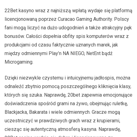
22Bet kasyno wraz z najniższą wpłatą wydaje się platformą
licencjonowaną poprzez Curacao Gaming Authority. Polscy
fani mogą liczyć na dużo udogodnień a także atrakcyjny pęk
bonusów. Całości dopełnia obfity spis komputerów wraz z
produkcjami od czasu faktycznie uznanych marek, jak
między odmiennymi Play’n NA NIEGO, NetEnt bądź
Microgaming.
Dzięki niezwykle czystemu i intuicyjnemu jadłospis, można
odnaleźć zbytnio pomocą poszczególnego kliknięcia klasy,
których się szuka. Naprawdę, 20bet zapewnia emocjonujące
doświadczenia spośród grami na żywo, obejmując ruletkę,
Blackjacka, Bakarata i wiele odmiennych. Gracze mogą
uczestniczyć w prawdziwych grach wraz z krupierami,
ciesząc się autentyczną atmosferą kasyna. Naprawdę,