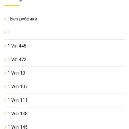
! Без рубрики
1
1 Vin 448
1 Vin 472
1 Win 10
1 Win 107
1 Win 111
1 Win 138
1 Win 145