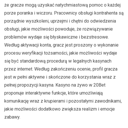
że gracze mogą uzyskać natychmiastową pomoc o każdej
porze poranka i wiczoru. Pracownicy obsługi kontrahenta są
porządnie wyszkoleni, uprzejmi i chętni do odwiedzenia
obsługi, jakie możliwości powoduje, że rozwiązywanie
problemów wydaje się błyskawiczne i bezstresowe.
Według aktywacji konta, gracz jest proszony o wykonanie
procesu weryfikacji tożsamości, jakie możliwości wydaje
się być standardową procedurą w legalnych kasynach
przez internet. Według zakończeniu ocenie, profil gracza
jest w pełni aktywne i skończone do korzystania wraz z
pełnej propozycji kasyna. Kasyno na żywo w 20Bet
proponuje interaktywne funkcje, które umożliwiają
komunikację wraz z krupierami i pozostałymi zawodnikami,
jakie możliwości dodatkowo zwiększa realizm i emocje
zabawy.