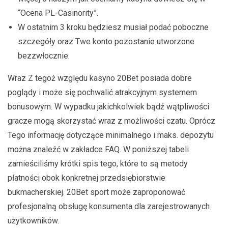
“Ocena PL-Casinority”.
W ostatnim 3 kroku będziesz musiał podać poboczne
szczegóły oraz Twe konto pozostanie utworzone
bezzwłocznie.
Wraz Z tegoż względu kasyno 20Bet posiada dobre
poglądy i może się pochwalić atrakcyjnym systemem
bonusowym. W wypadku jakichkolwiek bądź wątpliwości
gracze mogą skorzystać wraz z możliwości czatu. Oprócz
Tego informację dotyczące minimalnego i maks. depozytu
można znaleźć w zakładce FAQ. W poniższej tabeli
zamieściliśmy krótki spis tego, które to są metody
płatności obok konkretnej przedsiębiorstwie
bukmacherskiej. 20Bet sport może zaproponować
profesjonalną obsługę konsumenta dla zarejestrowanych
użytkowników.