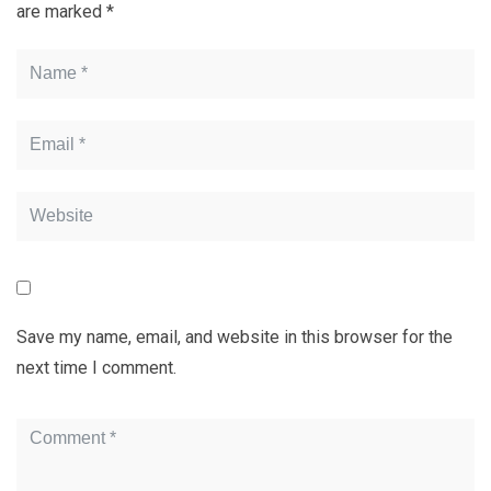
are marked
*
Save my name, email, and website in this browser for the
next time I comment.