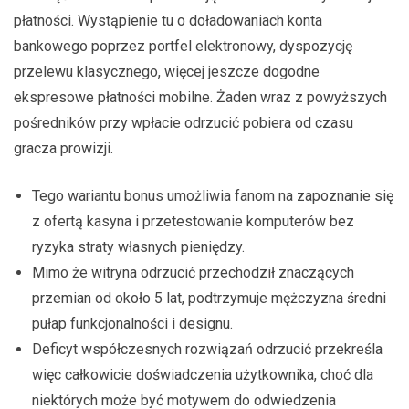
płatności. Wystąpienie tu o doładowaniach konta
bankowego poprzez portfel elektronowy, dyspozycję
przelewu klasycznego, więcej jeszcze dogodne
ekspresowe płatności mobilne. Żaden wraz z powyższych
pośredników przy wpłacie odrzucić pobiera od czasu
gracza prowizji.
Tego wariantu bonus umożliwia fanom na zapoznanie się
z ofertą kasyna i przetestowanie komputerów bez
ryzyka straty własnych pieniędzy.
Mimo że witryna odrzucić przechodził znaczących
przemian od około 5 lat, podtrzymuje mężczyzna średni
pułap funkcjonalności i designu.
Deficyt współczesnych rozwiązań odrzucić przekreśla
więc całkowicie doświadczenia użytkownika, choć dla
niektórych może być motywem do odwiedzenia