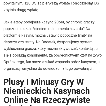
powitalnym, 120 DS za pierwszą wpłatę i pięćdziesiąt DS
zbytnio drugą wpłatę.
Jakie etapy podejmuje kasyno 20bet, by chronić graczy
poprzednio uzależnieniem od momentu hazardu? Na
platformie kasyna, można ustawić poboczne limity, na
depozyt czy straty. Na Dodatek, dysponujemy system
wykluczenia gracza, który można aktywować, kontaktując
się z obsługą konsumenta, za pośrednictwem czat na żywo.
Oprócz tego, fan może szukać wsparcia prócz kasynem, u
organizacji umyślnie do odwiedzenia tego powołanych.
Plusy I Minusy Gry W
Niemieckich Kasynach
Online Na Rzeczywiste