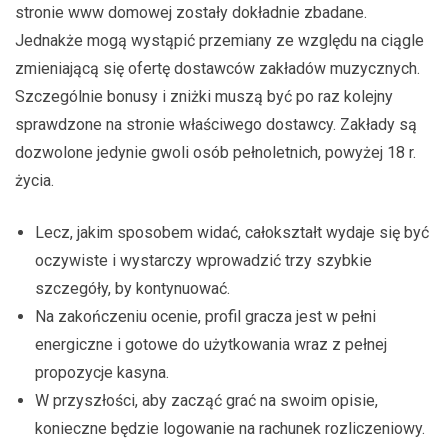
stronie www domowej zostały dokładnie zbadane.
Jednakże mogą wystąpić przemiany ze względu na ciągle
zmieniającą się ofertę dostawców zakładów muzycznych.
Szczególnie bonusy i zniżki muszą być po raz kolejny
sprawdzone na stronie właściwego dostawcy. Zakłady są
dozwolone jedynie gwoli osób pełnoletnich, powyżej 18 r.
życia.
Lecz, jakim sposobem widać, całokształt wydaje się być
oczywiste i wystarczy wprowadzić trzy szybkie
szczegóły, by kontynuować.
Na zakończeniu ocenie, profil gracza jest w pełni
energiczne i gotowe do użytkowania wraz z pełnej
propozycje kasyna.
W przyszłości, aby zacząć grać na swoim opisie,
konieczne będzie logowanie na rachunek rozliczeniowy.