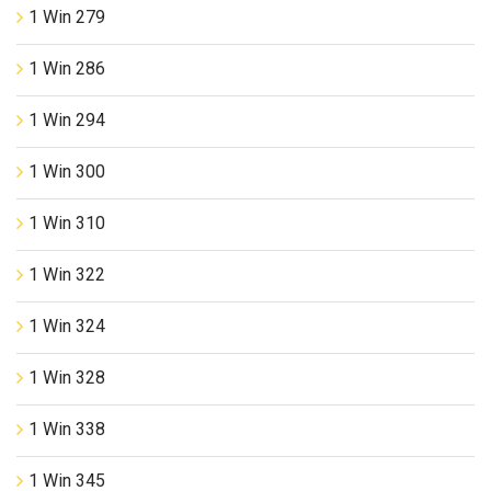
1 Win 279
1 Win 286
1 Win 294
1 Win 300
1 Win 310
1 Win 322
1 Win 324
1 Win 328
1 Win 338
1 Win 345