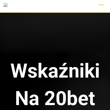
Skip
to
content
Wskaźniki
Na 20bet