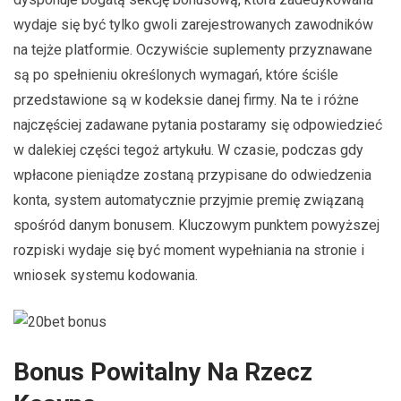
wydaje się być tylko gwoli zarejestrowanych zawodników
na tejże platformie. Oczywiście suplementy przyznawane
są po spełnieniu określonych wymagań, które ściśle
przedstawione są w kodeksie danej firmy. Na te i różne
najczęściej zadawane pytania postaramy się odpowiedzieć
w dalekiej części tegoż artykułu. W czasie, podczas gdy
wpłacone pieniądze zostaną przypisane do odwiedzenia
konta, system automatycznie przyjmie premię związaną
spośród danym bonusem. Kluczowym punktem powyższej
rozpiski wydaje się być moment wypełniania na stronie i
wniosek systemu kodowania.
Bonus Powitalny Na Rzecz