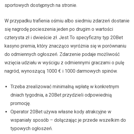
sportowych dostępnych na stronie.
W przypadku trafienia ośmiu albo siedmiu zdarzeń dostanie
się nagrodę pocieszenia jeden po drugim o wartości
czterysta zł i dwieście zł. Jest To specyficzny typ 20Bet
kasyno premia, który znacząco wyróżnia się w porównaniu
do odmiennych ogłoszeń. Zdarzenie podaje możliwość
wzięcia udziału w wyścigu z odmiennymi graczami o pulę
nagród, wynoszącą 1000 € i 1000 darmowych spinów.
Trzeba zrealizować minimalną wpłatę w konkretnym
dniach tygodnia, a 20Bet przydzieli odpowiednią
promocję.
Operator 20Bet używa własne kody atrakcyjne w
wspaniały sposób – dołączając je przede wszelkim do
typowych ogłoszeń.