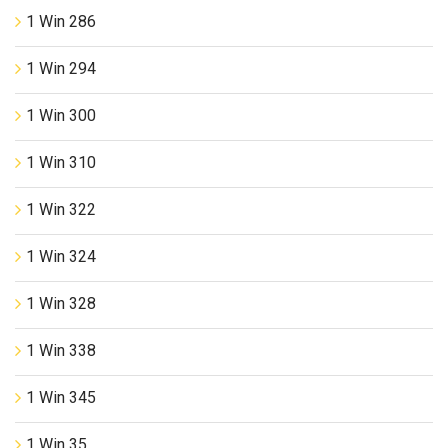
1 Win 286
1 Win 294
1 Win 300
1 Win 310
1 Win 322
1 Win 324
1 Win 328
1 Win 338
1 Win 345
1 Win 35