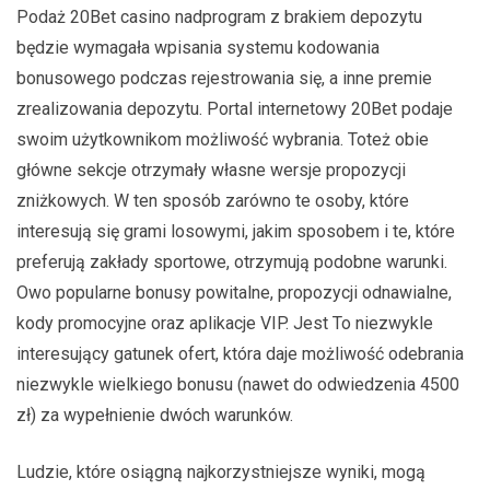
Podaż 20Bet casino nadprogram z brakiem depozytu
będzie wymagała wpisania systemu kodowania
bonusowego podczas rejestrowania się, a inne premie
zrealizowania depozytu. Portal internetowy 20Bet podaje
swoim użytkownikom możliwość wybrania. Toteż obie
główne sekcje otrzymały własne wersje propozycji
zniżkowych. W ten sposób zarówno te osoby, które
interesują się grami losowymi, jakim sposobem i te, które
preferują zakłady sportowe, otrzymują podobne warunki.
Owo popularne bonusy powitalne, propozycji odnawialne,
kody promocyjne oraz aplikacje VIP. Jest To niezwykle
interesujący gatunek ofert, która daje możliwość odebrania
niezwykle wielkiego bonusu (nawet do odwiedzenia 4500
zł) za wypełnienie dwóch warunków.
Ludzie, które osiągną najkorzystniejsze wyniki, mogą