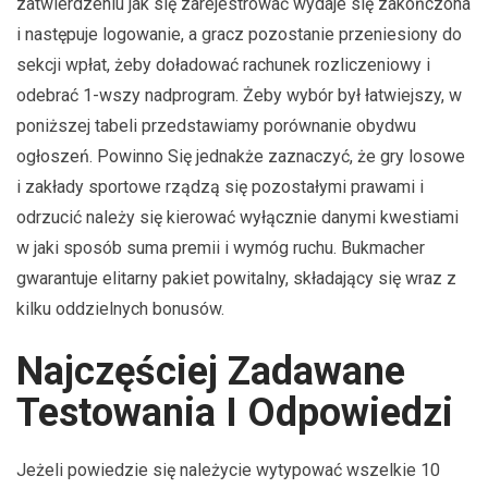
zatwierdzeniu jak się zarejestrować wydaje się zakończona
i następuje logowanie, a gracz pozostanie przeniesiony do
sekcji wpłat, żeby doładować rachunek rozliczeniowy i
odebrać 1-wszy nadprogram. Żeby wybór był łatwiejszy, w
poniższej tabeli przedstawiamy porównanie obydwu
ogłoszeń. Powinno Się jednakże zaznaczyć, że gry losowe
i zakłady sportowe rządzą się pozostałymi prawami i
odrzucić należy się kierować wyłącznie danymi kwestiami
w jaki sposób suma premii i wymóg ruchu. Bukmacher
gwarantuje elitarny pakiet powitalny, składający się wraz z
kilku oddzielnych bonusów.
Najczęściej Zadawane
Testowania I Odpowiedzi
Jeżeli powiedzie się należycie wytypować wszelkie 10