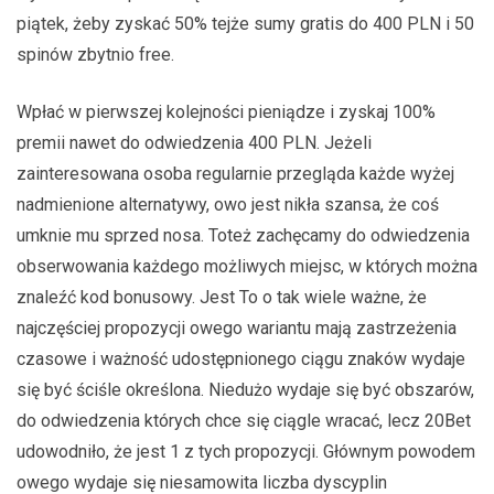
piątek, żeby zyskać 50% tejże sumy gratis do 400 PLN i 50
spinów zbytnio free.
Wpłać w pierwszej kolejności pieniądze i zyskaj 100%
premii nawet do odwiedzenia 400 PLN. Jeżeli
zainteresowana osoba regularnie przegląda każde wyżej
nadmienione alternatywy, owo jest nikła szansa, że coś
umknie mu sprzed nosa. Toteż zachęcamy do odwiedzenia
obserwowania każdego możliwych miejsc, w których można
znaleźć kod bonusowy. Jest To o tak wiele ważne, że
najczęściej propozycji owego wariantu mają zastrzeżenia
czasowe i ważność udostępnionego ciągu znaków wydaje
się być ściśle określona. Niedużo wydaje się być obszarów,
do odwiedzenia których chce się ciągle wracać, lecz 20Bet
udowodniło, że jest 1 z tych propozycji. Głównym powodem
owego wydaje się niesamowita liczba dyscyplin