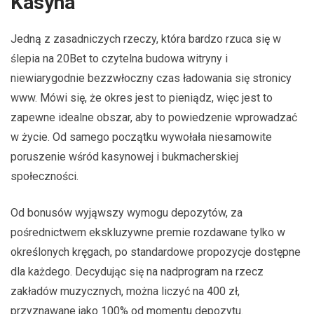
Kasyna
Jedną z zasadniczych rzeczy, która bardzo rzuca się w
ślepia na 20Bet to czytelna budowa witryny i
niewiarygodnie bezzwłoczny czas ładowania się stronicy
www. Mówi się, że okres jest to pieniądz, więc jest to
zapewne idealne obszar, aby to powiedzenie wprowadzać
w życie. Od samego początku wywołała niesamowite
poruszenie wśród kasynowej i bukmacherskiej
społeczności.
Od bonusów wyjąwszy wymogu depozytów, za
pośrednictwem ekskluzywne premie rozdawane tylko w
określonych kręgach, po standardowe propozycje dostępne
dla każdego. Decydując się na nadprogram na rzecz
zakładów muzycznych, można liczyć na 400 zł,
przyznawane jako 100% od momentu depozytu.