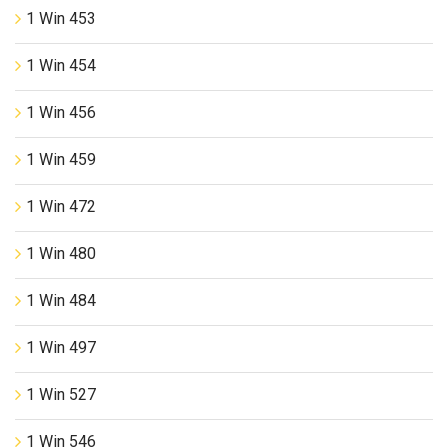
1 Win 453
1 Win 454
1 Win 456
1 Win 459
1 Win 472
1 Win 480
1 Win 484
1 Win 497
1 Win 527
1 Win 546