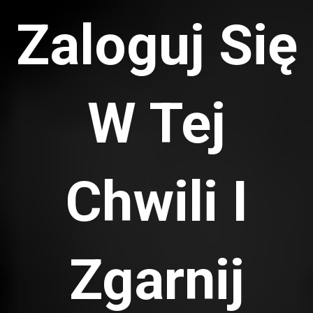
Zaloguj Się
W Tej
Chwili I
Zgarnij