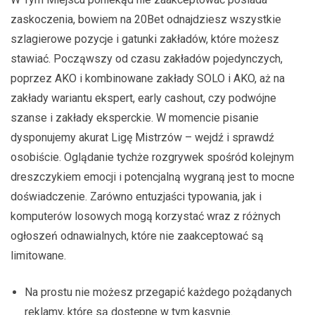
zaskoczenia, bowiem na 20Bet odnajdziesz wszystkie
szlagierowe pozycje i gatunki zakładów, które możesz
stawiać. Począwszy od czasu zakładów pojedynczych,
poprzez AKO i kombinowane zakłady SOLO i AKO, aż na
zakłady wariantu ekspert, early cashout, czy podwójne
szanse i zakłady eksperckie. W momencie pisanie
dysponujemy akurat Ligę Mistrzów – wejdź i sprawdź
osobiście. Oglądanie tychże rozgrywek spośród kolejnym
dreszczykiem emocji i potencjalną wygraną jest to mocne
doświadczenie. Zarówno entuzjaści typowania, jak i
komputerów losowych mogą korzystać wraz z różnych
ogłoszeń odnawialnych, które nie zaakceptować są
limitowane.
Na prostu nie możesz przegapić każdego pożądanych
reklamy, które są dostępne w tym kasynie.