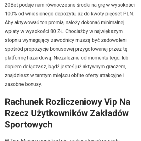
20Bet podaje nam równoczesne środki na grę w wysokości
100% od wniesionego depozytu, aż do kwoty pięćset PLN.
Aby aktywować ten premia, należy dokonać minimalnej
wpłaty w wysokości 80 ZŁ. Chociażby w największym
stopniu wymagający zawodnicy muszą być zadowoleni
spośród propozycje bonusowej przygotowanej przez tę
platformę hazardową. Niezależnie od momentu tego, lub
dopiero dołączasz, bądź jesteś już aktywnym graczem,
znajdziesz w tamtym miejscu obfite oferty atrakcyjne i
zasobne bonusy.
Rachunek Rozliczeniowy Vip Na
Rzecz Użytkowników Zakładów
Sportowych
W Tym Miejscu poniekąd nie zaakceptować posiada