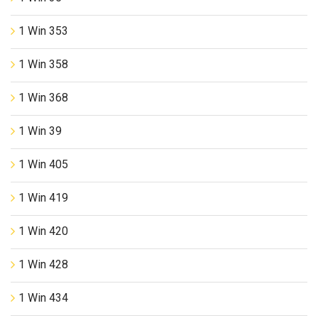
1 Win 353
1 Win 358
1 Win 368
1 Win 39
1 Win 405
1 Win 419
1 Win 420
1 Win 428
1 Win 434