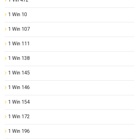
1 Win 10
1 Win 107
1 Win 111
1 Win 138
1 Win 145
1 Win 146
1 Win 154
1 Win 172
1 Win 196