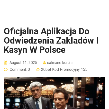
Oficjalna Aplikacja Do
Odwiedzenia Zakładów I
Kasyn W Polsce
August 11, 2025
salmane korchi
Comment: 0
20bet Kod Promocyjny 155