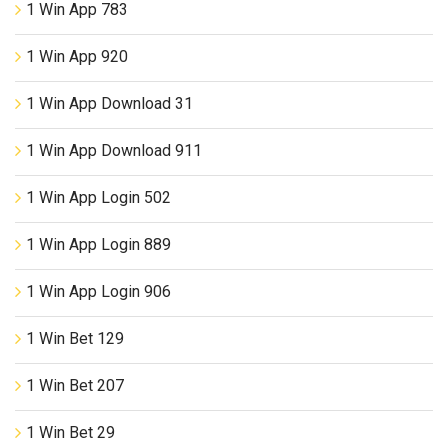
1 Win App 783
1 Win App 920
1 Win App Download 31
1 Win App Download 911
1 Win App Login 502
1 Win App Login 889
1 Win App Login 906
1 Win Bet 129
1 Win Bet 207
1 Win Bet 29