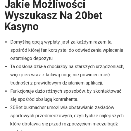
Jakie Możliwości
Wyszukasz Na 20bet
Kasyno
Domyślną opcją wypłaty, jest za każdym razem ta,
spośród której fan korzystał do odwiedzenia wpłacenia
ostatniego depozytu.
Ta odsłona działa chociażby na starszych urządzeniach,
więc pies wraz z kulawą nogą nie powinien mieć
trudności z prawidłowym działaniem aplikacji.
Funkcjonuje dużo różnych sposobów, by skontaktować
się spośród obsługą kontrahenta.
20Bet bukmacher umożliwia obstawianie zakładów
sportowych przedmeczowych, czyli tychże najlepszych,
które obstawia się przed rozpoczęciem meczu bądź