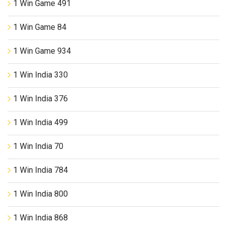
1 Win Game 491
1 Win Game 84
1 Win Game 934
1 Win India 330
1 Win India 376
1 Win India 499
1 Win India 70
1 Win India 784
1 Win India 800
1 Win India 868