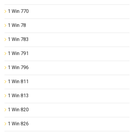
1 Win 770
1 Win 78
1 Win 783
1 Win 791
1 Win 796
1 Win 811
1 Win 813
1 Win 820
1 Win 826