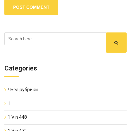
Categories
! Без рубрики
1
1 Vin 448
1 Vin 472