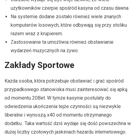
użytkowników czerpie spośród kasyna od czasu dawna.
Na systemie dodane zostało również wiele znanych
komputerów losowych, które odbywają się przy stoliku
razem wraz z krupierem.
Zastosowanie ta umożliwia również obstawianie
wydarzeń muzycznych na żywo.
Zakłady Sportowe
Każda osoba, która potrzebuje obstawiać i grać spośród
przypadkowego stanowiska musi zainteresować się apką
od momentu 20Bet. W tymże kasynie postulaty do
odwiedzenia ukończenia tejże czynności są niezwykle
liberalne i wynoszą x40 od momentu otrzymanego
dodatku.. Taka wartość dziś wydaje się dość powszechna w
dużej liczby czołowych jaskiniach hazardu internetowego.