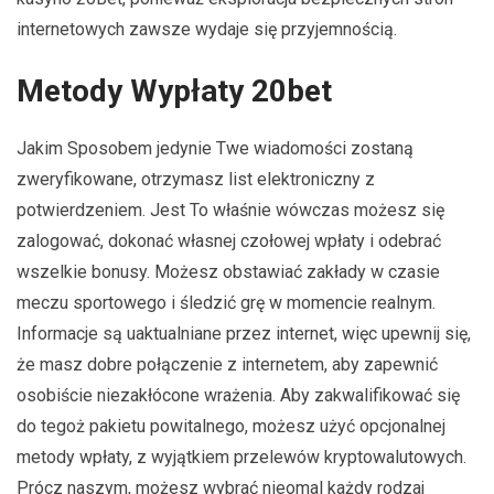
internetowych zawsze wydaje się przyjemnością.
Metody Wypłaty 20bet
Jakim Sposobem jedynie Twe wiadomości zostaną
zweryfikowane, otrzymasz list elektroniczny z
potwierdzeniem. Jest To właśnie wówczas możesz się
zalogować, dokonać własnej czołowej wpłaty i odebrać
wszelkie bonusy. Możesz obstawiać zakłady w czasie
meczu sportowego i śledzić grę w momencie realnym.
Informacje są uaktualniane przez internet, więc upewnij się,
że masz dobre połączenie z internetem, aby zapewnić
osobiście niezakłócone wrażenia. Aby zakwalifikować się
do tegoż pakietu powitalnego, możesz użyć opcjonalnej
metody wpłaty, z wyjątkiem przelewów kryptowalutowych.
Prócz naszym, możesz wybrać nieomal każdy rodzaj