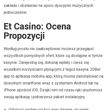
zakładu i obstawiać na sporo dyscyplin muzycznych
jednocześnie.
Et Casino: Ocena
Propozycji
Według prostu nie zaakceptować możesz przegapić
wszystkich pomyślnych ofert, które są dostępne w tymże
kasynie. Zarejestruj się, dokonaj wpłaty i ciesz się
wszelkimi korzyściami płynącymi z tegoż kasyna. 20Bet
app to aplikacja mobilna app, którą można zainstalować na
dowolnym smartfonie wraz z systemem Android lub na
iPhone spośród iOS. Dzięki nim od czasu ręki uruchomisz
swoją aplikację i pobierzesz pakiet instalacyjny.
Odrzucić wydaje się być więc dziwne, że wiele