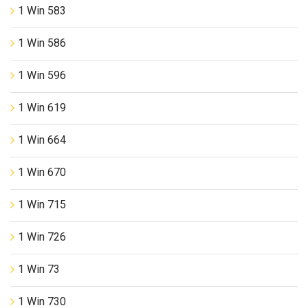
1 Win 583
1 Win 586
1 Win 596
1 Win 619
1 Win 664
1 Win 670
1 Win 715
1 Win 726
1 Win 73
1 Win 730