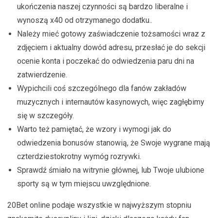
ukończenia naszej czynności są bardzo liberalne i
wynoszą x40 od otrzymanego dodatku..
Należy mieć gotowy zaświadczenie tożsamości wraz z
zdjęciem i aktualny dowód adresu, przesłać je do sekcji
ocenie konta i poczekać do odwiedzenia paru dni na
zatwierdzenie.
Wypichcili coś szczególnego dla fanów zakładów
muzycznych i internautów kasynowych, więc zagłębimy
się w szczegóły.
Warto też pamiętać, że wzory i wymogi jak do
odwiedzenia bonusów stanowią, że Swoje wygrane mają
czterdziestokrotny wymóg rozrywki.
Sprawdź śmiało na witrynie głównej, lub Twoje ulubione
sporty są w tym miejscu uwzględnione.
20Bet online podaje wszystkie w najwyższym stopniu