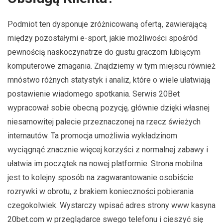
Podmiot ten dysponuje zróżnicowaną ofertą, zawierającą
między pozostałymi e-sport, jakie możliwości spośród
pewnością naskoczynatrze do gustu graczom lubiącym
komputerowe zmagania. Znajdziemy w tym miejscu również
mnóstwo różnych statystyk i analiz, które o wiele ułatwiają
postawienie wiadomego spotkania. Serwis 20Bet
wypracował sobie obecną pozycję, głównie dzięki własnej
niesamowitej palecie przeznaczonej na rzecz świeżych
internautów. Ta promocja umożliwia wykładzinom
wyciągnąć znacznie więcej korzyści z normalnej zabawy i
ułatwia im początek na nowej platformie. Strona mobilna
jest to kolejny sposób na zagwarantowanie osobiście
rozrywki w obrotu, z brakiem konieczności pobierania
czegokolwiek. Wystarczy wpisać adres strony www kasyna
20bet.com w przeglądarce swego telefonu i cieszyć się