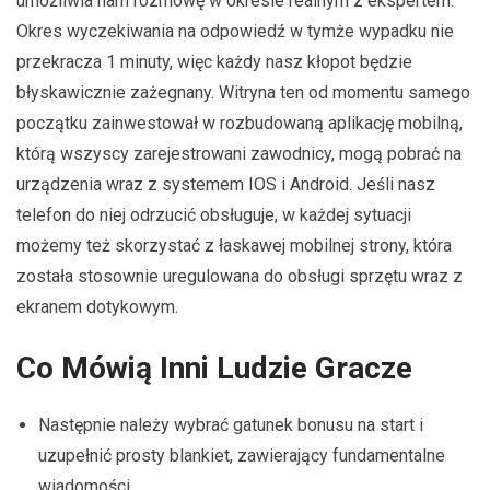
umożliwia nam rozmowę w okresie realnym z ekspertem.
Okres wyczekiwania na odpowiedź w tymże wypadku nie
przekracza 1 minuty, więc każdy nasz kłopot będzie
błyskawicznie zażegnany. Witryna ten od momentu samego
początku zainwestował w rozbudowaną aplikację mobilną,
którą wszyscy zarejestrowani zawodnicy, mogą pobrać na
urządzenia wraz z systemem IOS i Android. Jeśli nasz
telefon do niej odrzucić obsługuje, w każdej sytuacji
możemy też skorzystać z łaskawej mobilnej strony, która
została stosownie uregulowana do obsługi sprzętu wraz z
ekranem dotykowym.
Co Mówią Inni Ludzie Gracze
Następnie należy wybrać gatunek bonusu na start i
uzupełnić prosty blankiet, zawierający fundamentalne
wiadomości.