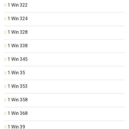
1 Win 322
1 Win 324
1 Win 328
1 Win 338
1 Win 345
1 Win 35
1 Win 353
1 Win 358
1 Win 368
1 Win 39