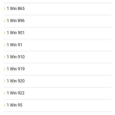
1 Win 865
1 Win 896
1 Win 901
1 Win 91
1 Win 910
1 Win 919
1 Win 920
1 Win 922
1 Win 95