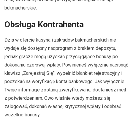
bukmacherskie.
Obsługa Kontrahenta
Dziś w ofercie kasyna i zakładów bukmacherskich nie
wydaje się dostępny nadprogram z brakiem depozytu,
jednak gracze mogą uzyskać przyciągające bonusy po
dokonaniu czołowej wpłaty. Powinieneś wyłącznie nacisnąć
klawisz „Zarejestruj Się”, wypełnić blankiet rejestracyjny i
poczekać na weryfikację konta bankowego. Jak wyłącznie
Twoje informacje zostaną zweryfikowane, dostaniesz mejl
z potwierdzeniem. Owo właśnie wtedy możesz się
zalogować, dokonać własnej krytycznej wpłaty i odebrać
wszelkie bonusy.