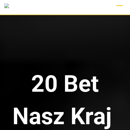
Skip
to
content
20 Bet
Nasz Kraj ️