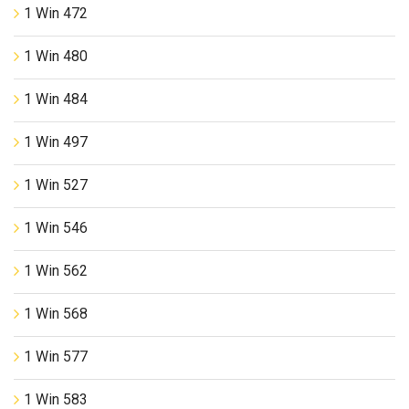
1 Win 472
1 Win 480
1 Win 484
1 Win 497
1 Win 527
1 Win 546
1 Win 562
1 Win 568
1 Win 577
1 Win 583