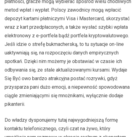
płatności, gracze mogą wybierać spośród wielu chodliwych
metod wpłat i wypłat. Polscy zawodnicy mogą wpłacić
depozyt kartami płatniczymi Visa i Mastercard, skorzystać
wraz z kart przedpłaconych, a także wysłać szybki wpłata
elektronowy z e-portfela bądź portfela kryptowalutowego.
Jeśli idzie o strefę bukmacherską, to tu sytuacje on-line
uaktywniają się, na rozpoczęciu danych empirycznych
spotkań. Dzięki nim możemy je obstawiać w czasie ich
odbywania się, ze stale aktualizowanymi kursami. Wydaje
Się Być owo bardzo atrakcyjna postać rozrywki, gdyż
przysparza pani dużo emocji, a niepewność spowodowana
ciągle zmieniającymi się mnożnikami, wyłącznie dodaje
pikanterii.
Do władzy dysponujemy tutaj najwygodniejszą formę
kontaktu telefonicznego, czyli czat na żywo, który