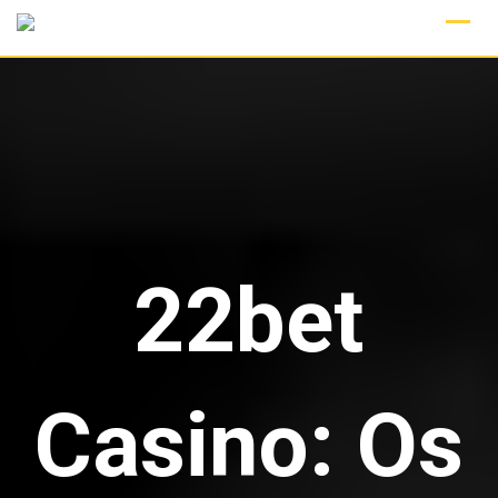
Skip
to
content
22bet
Casino: Os