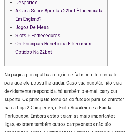
Desportos
A Casa Sobre Apostas 22bet É Licenciada
Em England?
Jogos De Mesa
Slots E Fornecedores
Os Principais Benefícios E Recursos
Obtidos Na 22bet
Na página principal há a opção de falar com to consultor
para que ele possa lhe ajudar. Caso sua questão não seja
devidamente respondida, há também o e-mail carry out
suporte. Os principais torneios de futebol para se entreter
são a Liga 2 Campeões, o Exito Brasileiro e a Banda
Portuguesa. Embora estas sejam as mais importantes
ligas, existem também outros campeonatos não tão