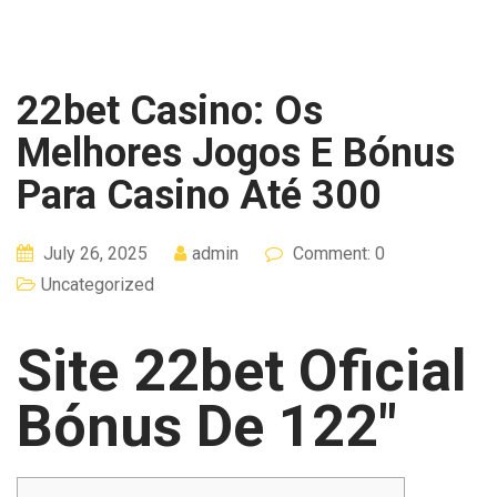
22bet Casino: Os
Melhores Jogos E Bónus
Para Casino Até 300
July 26, 2025
admin
Comment: 0
Uncategorized
Site 22bet Oficial
Bónus De 122″