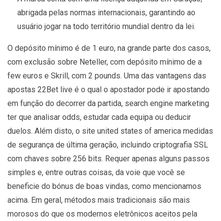
abrigada pelas normas internacionais, garantindo ao
usuário jogar na todo território mundial dentro da lei.
O depósito mínimo é de 1 euro, na grande parte dos casos,
com exclusão sobre Neteller, com depósito mínimo de a
few euros e Skrill, com 2 pounds. Uma das vantagens das
apostas 22Bet live é o qual o apostador pode ir apostando
em função do decorrer da partida, search engine marketing
ter que analisar odds, estudar cada equipa ou deducir
duelos. Além disto, o site united states of america medidas
de segurança de última geração, incluindo criptografia SSL
com chaves sobre 256 bits. Requer apenas alguns passos
simples e, entre outras coisas, da voie que você se
beneficie do bónus de boas vindas, como mencionamos
acima. Em geral, métodos mais tradicionais são mais
morosos do que os modernos eletrônicos aceitos pela