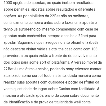
1000 opções de apostas, os quais incluem resultados
sobre penalties, apostas sobre resultados e diferentes
opções. As possibilities da 22Bet são as melhores,
continuamente comparo antes sobre fazer uma aposta e
tenho us surpreendido, mesmo comparando com casa de
apostas mais conhecidas, sempre escolho a 22bet para
apostar. Sugerimos que navegue no site oficial, elizabeth
não descarte visitar vários slots, the casa conta com 103
provedores os quais estão a frente do desenvolvimento
dos jogos para some sort of plataforma. A versão móvel da
22Bet é uma ótima escolha, podendo sony ericsson manter
atualizado some sort of todo instante, desta maneira como
realizar suas apostas com qualidade e poder desfrutar da
vasta quantidade de jogos sobre Casino com facilidade. A
mesma é efetuada após envio de cópia sobre documento
de identificação e de prova de titularidade weil conta