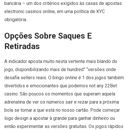
bancária – um dos critérios exigidos às casas de apostas
electronic casinos online, em uma política de KYC
obrigatória.
Opções Sobre Saques E
Retiradas
A indicador aposta muito nesta vertente mais blando do
jogo, disponibilizando mais de hundred” “versões onde
desafia sellers reais. O bingo online é 1 dos jogos também
divertidos e emocionantes que podemos not any 22Bet
casino. São poucos os momentos que superam aquela
adrenalina de ver os números sair e rezar para a próxima
bola se tornar a que está no nosso cartão. Pode começar
logo design a apostar à grande para ganhar dinheiro ou
então experimentar as versões gratuitas. Os jogos rápidos