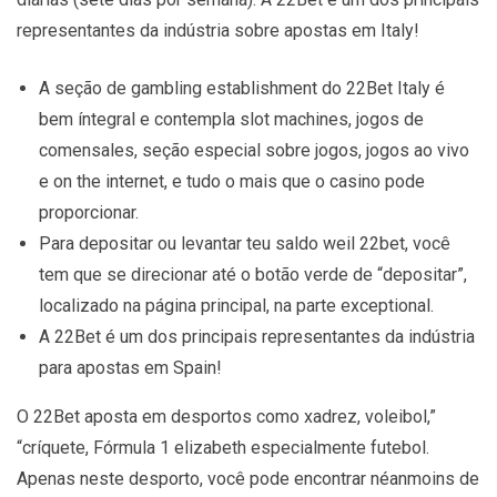
representantes da indústria sobre apostas em Italy!
A seção de gambling establishment do 22Bet Italy é
bem íntegral e contempla slot machines, jogos de
comensales, seção especial sobre jogos, jogos ao vivo
e on the internet, e tudo o mais que o casino pode
proporcionar.
Para depositar ou levantar teu saldo weil 22bet, você
tem que se direcionar até o botão verde de “depositar”,
localizado na página principal, na parte exceptional.
A 22Bet é um dos principais representantes da indústria
para apostas em Spain!
O 22Bet aposta em desportos como xadrez, voleibol,”
“críquete, Fórmula 1 elizabeth especialmente futebol.
Apenas neste desporto, você pode encontrar néanmoins de