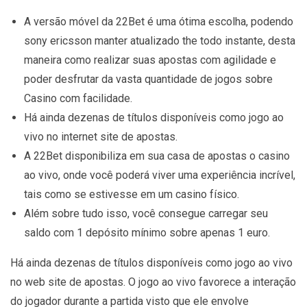
A versão móvel da 22Bet é uma ótima escolha, podendo
sony ericsson manter atualizado the todo instante, desta
maneira como realizar suas apostas com agilidade e
poder desfrutar da vasta quantidade de jogos sobre
Casino com facilidade.
Há ainda dezenas de títulos disponíveis como jogo ao
vivo no internet site de apostas.
A 22Bet disponibiliza em sua casa de apostas o casino
ao vivo, onde você poderá viver uma experiência incrível,
tais como se estivesse em um casino físico.
Além sobre tudo isso, você consegue carregar seu
saldo com 1 depósito mínimo sobre apenas 1 euro.
Há ainda dezenas de títulos disponíveis como jogo ao vivo
no web site de apostas. O jogo ao vivo favorece a interação
do jogador durante a partida visto que ele envolve