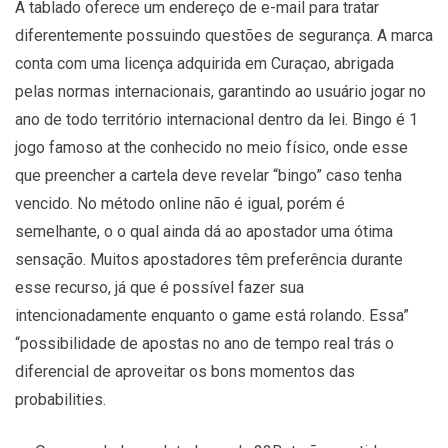
A tablado oferece um endereço de e-mail para tratar
diferentemente possuindo questões de segurança. A marca
conta com uma licença adquirida em Curaçao, abrigada
pelas normas internacionais, garantindo ao usuário jogar no
ano de todo território internacional dentro da lei. Bingo é 1
jogo famoso at the conhecido no meio físico, onde esse
que preencher a cartela deve revelar “bingo” caso tenha
vencido. No método online não é igual, porém é
semelhante, o o qual ainda dá ao apostador uma ótima
sensação. Muitos apostadores têm preferência durante
esse recurso, já que é possível fazer sua
intencionadamente enquanto o game está rolando. Essa”
“possibilidade de apostas no ano de tempo real trás o
diferencial de aproveitar os bons momentos das
probabilities.