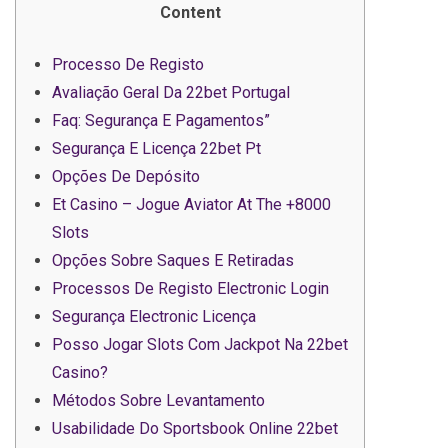
Content
Processo De Registo
Avaliação Geral Da 22bet Portugal
Faq: Segurança E Pagamentos”
Segurança E Licença 22bet Pt
Opções De Depósito
Et Casino – Jogue Aviator At The +8000
Slots
Opções Sobre Saques E Retiradas
Processos De Registo Electronic Login
Segurança Electronic Licença
Posso Jogar Slots Com Jackpot Na 22bet
Casino?
Métodos Sobre Levantamento
Usabilidade Do Sportsbook Online 22bet