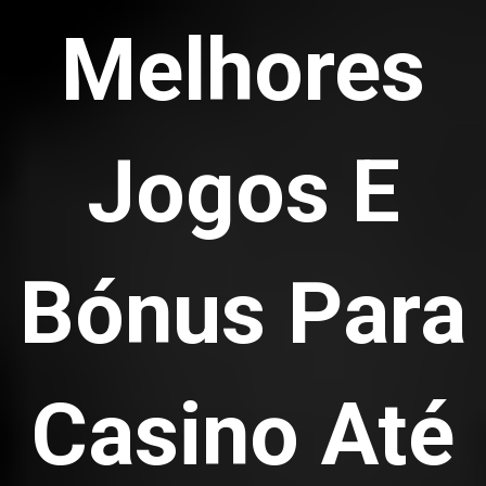
Melhores
Jogos E
Bónus Para
Casino Até