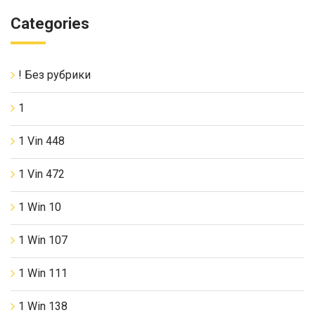
Categories
! Без рубрики
1
1 Vin 448
1 Vin 472
1 Win 10
1 Win 107
1 Win 111
1 Win 138