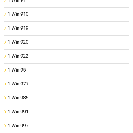
1 Win 91
1 Win 910
1 Win 919
1 Win 920
1 Win 922
1 Win 95
1 Win 977
1 Win 986
1 Win 991
1 Win 997