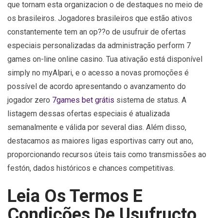
que tornam esta organizacion o de destaques no meio de
os brasileiros. Jogadores brasileiros que estão ativos
constantemente tem an op??o de usufruir de ofertas
especiais personalizadas da administração perform 7
games on-line online casino. Tua ativação está disponível
simply no myAlpari, e o acesso a novas promoções é
possível de acordo apresentando o avanzamento do
jogador zero
7games bet grátis
sistema de status. A
listagem dessas ofertas especiais é atualizada
semanalmente e válida por several dias. Além disso,
destacamos as maiores ligas esportivas carry out ano,
proporcionando recursos úteis tais como transmissões ao
festón, dados históricos e chances competitivas.
Leia Os Termos E
Condições De Usufructo