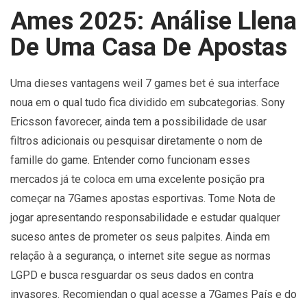
Ames 2025: Análise Llena
De Uma Casa De Apostas
Uma dieses vantagens weil 7 games bet é sua interface
noua em o qual tudo fica dividido em subcategorias. Sony
Ericsson favorecer, ainda tem a possibilidade de usar
filtros adicionais ou pesquisar diretamente o nom de
famille do game. Entender como funcionam esses
mercados já te coloca em uma excelente posição pra
começar na 7Games apostas esportivas. Tome Nota de
jogar apresentando responsabilidade e estudar qualquer
suceso antes de prometer os seus palpites. Ainda em
relação à a segurança, o internet site segue as normas
LGPD e busca resguardar os seus dados en contra
invasores. Recomiendan o qual acesse a 7Games País e do