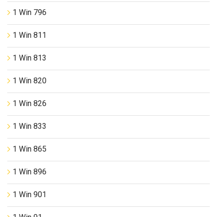
1 Win 796
1 Win 811
1 Win 813
1 Win 820
1 Win 826
1 Win 833
1 Win 865
1 Win 896
1 Win 901