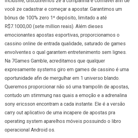
Inclusive, discutiremos ze a companhia é confiável afin de
você ze cadastrar e começar a apostar. Garantimos um
bônus de 100% zero 1º depósito, limitado a até
R$7.1000,00 (sete million reais). Além dieses
emocionantes apostas esportivas, proporcionamos o
cassino online de entrada qualidade, saturado de games
envolventes o qual garantem entretenimento sem lignes.
Na 7Games Gamble, acreditamos que qualquer
expresamente systems giro em games de cassino é uma
oportunidade afin de mergulhar em 1 universo blando.
Queremos proporcionar não só uma trampolín de apostas,
contudo um stimmung nas quais a emoção e a adrenalina
sony ericsson encontram a cada instante. Ele é a versão
carry out aplicativo de uma incapere de apostas pra
operating system aparelhos móveis possuindo o libro
operacional Android os.