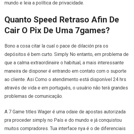
mundo e leia a política de privacidade.
Quanto Speed Retraso Afin De
Cair O Pix De Uma 7games?
Bono a cosa citar la cual o pace de dilación pra os
depósitos é bem curto. Simply No entanto, em problema de
que a calma extraordinaire o habitual, a mais interessante
maneira de disponer é entrando em contato com o suporte
ao cliente. Asi Como o atendimento está disponível 24 hrs
através de vida e em português, o usuário não terá grandes
problemas de comunicação.
A 7 Game titles Wager é uma odaie de apostas autorizada
pra proceder simply no País e do mundo e já conquistou
muitos compradores. Tua interface nya é o de diferenciais