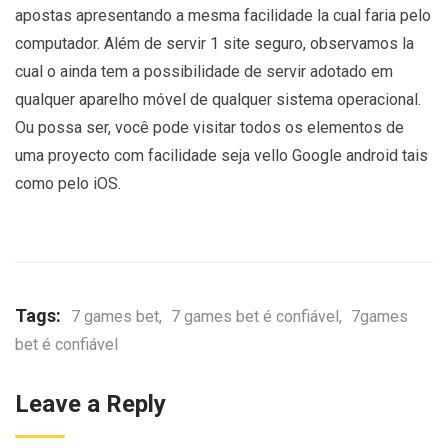
apostas apresentando a mesma facilidade la cual faria pelo
computador. Além de servir 1 site seguro, observamos la
cual o ainda tem a possibilidade de servir adotado em
qualquer aparelho móvel de qualquer sistema operacional.
Ou possa ser, você pode visitar todos os elementos de
uma proyecto com facilidade seja vello Google android tais
como pelo iOS.
Tags:
7 games bet
,
7 games bet é confiável
,
7games
bet é confiável
Leave a Reply