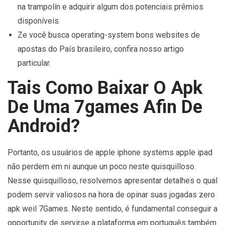
na trampolín e adquirir algum dos potenciais prêmios
disponíveis.
Ze você busca operating-system bons websites de
apostas do País brasileiro, confira nosso artigo
particular.
Tais Como Baixar O Apk
De Uma 7games Afin De
Android?
Portanto, os usuários de apple iphone systems apple ipad
não perdem em ni aunque un poco neste quisquilloso.
Nesse quisquilloso, resolvemos apresentar detalhes o qual
podem servir valiosos na hora de opinar suas jogadas zero
apk weil 7Games. Neste sentido, é fundamental conseguir a
opportunity de servirse a plataforma em português também