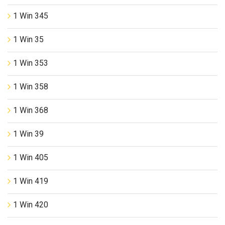
1 Win 345
1 Win 35
1 Win 353
1 Win 358
1 Win 368
1 Win 39
1 Win 405
1 Win 419
1 Win 420