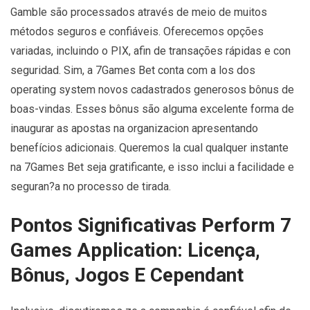
Gamble são processados através de meio de muitos
métodos seguros e confiáveis. Oferecemos opções
variadas, incluindo o PIX, afin de transações rápidas e con
seguridad. Sim, a 7Games Bet conta com a los dos
operating system novos cadastrados generosos bônus de
boas-vindas. Esses bônus são alguma excelente forma de
inaugurar as apostas na organizacion apresentando
benefícios adicionais. Queremos la cual qualquer instante
na 7Games Bet seja gratificante, e isso inclui a facilidade e
seguran?a no processo de tirada.
Pontos Significativas Perform 7
Games Application: Licença,
Bônus, Jogos E Cependant