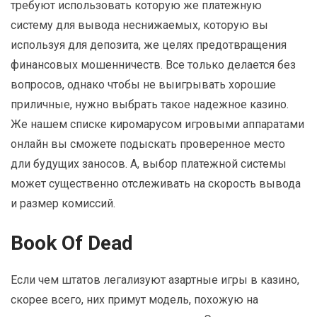
требуют использовать которую же платежную
систему для вывода неснижаемых, которую вы
используя для депозита, же целях предотвращения
финансовых мошенничеств. Все только делается без
вопросов, однако чтобы не выигрывать хорошие
приличные, нужно выбрать такое надежное казино.
Же нашем списке киромарусом игровыми аппаратами
онлайн вы сможете подыскать проверенное место
дли будущих заносов. А, выбор платежной системы
может существенно отслеживать на скорость вывода
и размер комиссий.
Book Of Dead
Если чем штатов легализуют азартные игры в казино,
скорее всего, них примут модель, похожую на