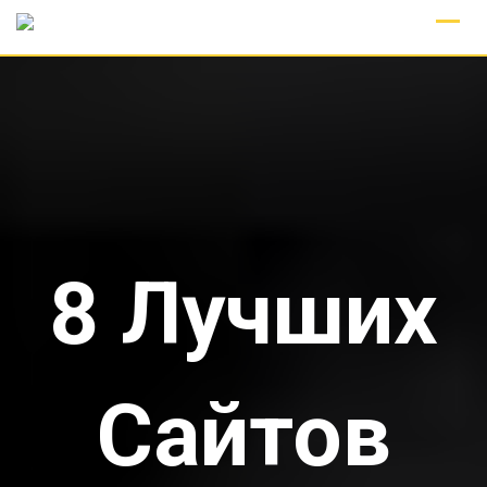
Skip
to
content
8 Лучших
Сайтов