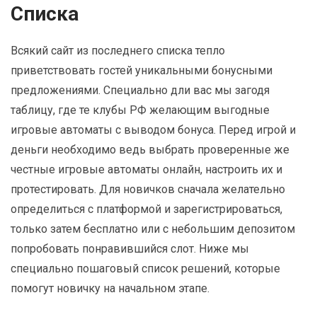
Списка
Всякий сайт из последнего списка тепло
приветствовать гостей уникальными бонусными
предложениями. Специально дли вас мы загодя
таблицу, где те клубы РФ желающим выгодные
игровые автоматы с выводом бонуса. Перед игрой и
деньги необходимо ведь выбрать проверенные же
честные игровые автоматы онлайн, настроить их и
протестировать. Для новичков сначала желательно
определиться с платформой и зарегистрироваться,
только затем бесплатно или с небольшим депозитом
попробовать понравившийся слот. Ниже мы
специально пошаговый список решений, которые
помогут новичку на начальном этапе.