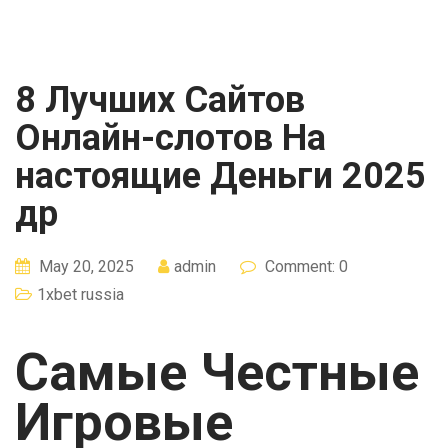
8 Лучших Сайтов
Онлайн-слотов На
настоящие Деньги 2025
др
May 20, 2025
admin
Comment: 0
1xbet russia
Самые Честные
Игровые