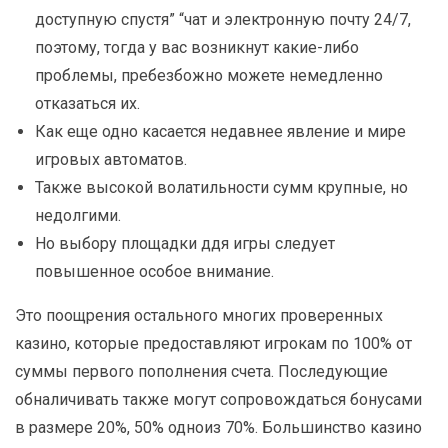
доступную спустя” “чат и электронную почту 24/7,
поэтому, тогда у вас возникнут какие-либо
проблемы, пребезбожно можете немедленно
отказаться их.
Как еще одно касается недавнее явление и мире
игровых автоматов.
Также высокой волатильности сумм крупные, но
недолгими.
Но выбору площадки ддя игры следует
повышенное особое внимание.
Это поощрения остального многих проверенных
казино, которые предоставляют игрокам по 100% от
суммы первого пополнения счета. Последующие
обналичивать также могут сопровождаться бонусами
в размере 20%, 50% одноиз 70%. Большинство казино