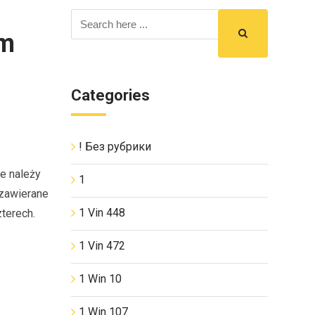
im
Categories
! Без рубрики
e należy
1
 zawierane
1 Vin 448
terech.
1 Vin 472
1 Win 10
1 Win 107