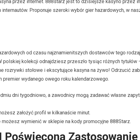
na przez internet. 888starz jest to dzisiejsze kasyno przez in
h internautów. Proponuje szeroki wybór gier hazardowych, w na
azardowych od czasu najznamienitszych dostawców tego rodzaj
olskiej kolekcji odnajdziesz przeszło tysiąc różnych tytułów 
 rozrywki stołowe i ekscytujące kasyna na żywo! Odrzucić zab
ych premier wydanego owego roku kalendarzowego.
iedmiu dni tygodniowo, a zawodnicy mogą zadawać własne zapyt
ożesz założyć profil w kilkanaście minut.
re możesz wymienić w sklepie na kody promocyjne 888Starz.
 I Poświęcona Zastosowanie