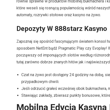
równie sprawne w produktów mobilnej bukmachera i kasy
które weseli się rosnącą popularnością wśród naszyc
automaty, rozrywki stołowe oraz kasyno na żywo.
Depozyty W 888starz Kasyno
Zapoznaj się spośród fascynującym światem konsol h
sposobem NetEnt bądź Pragmatic Play czy Evoplay! W p
począwszy od imponujących slotów według różnorodne
tutaj zarówno dobrze znanych hitów jak i najświeższ
Czat na żywo jest dostępny 24 godziny na dobę, s
przypadkowym chwili.
Jeśli odrzucić grałeś wcześniej obok bukmachera, m
Stawiając zakłady, zbierasz punkty bonusowe, któ
Mobilna Edycja Kasyna