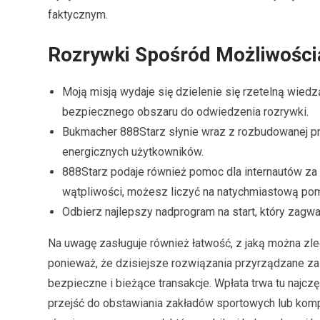
faktycznym.
Rozrywki Spośród Możliwości
Moją misją wydaje się dzielenie się rzetelną wi
bezpiecznego obszaru do odwiedzenia rozrywki.
Bukmacher 888Starz słynie wraz z rozbudowanej pr
energicznych użytkowników.
888Starz podaje również pomoc dla internautów za p
wątpliwości, możesz liczyć na natychmiastową po
Odbierz najlepszy nadprogram na start, który zagw
Na uwagę zasługuje również łatwość, z jaką można zlec
ponieważ, że dzisiejsze rozwiązania przyrządzane z
bezpieczne i bieżące transakcje. Wpłata trwa tu najcz
przejść do obstawiania zakładów sportowych lub komp