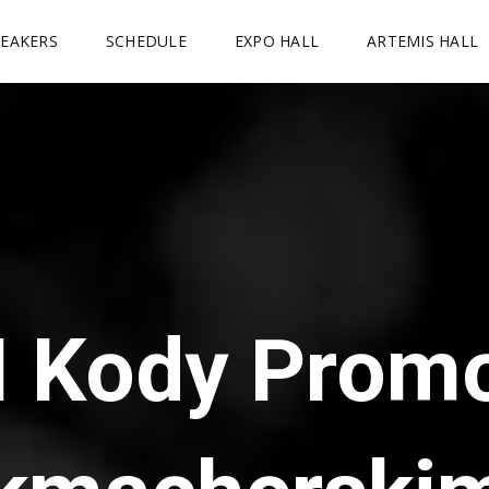
PEAKERS
SCHEDULE
EXPO HALL
ARTEMIS HALL
I Kody Prom