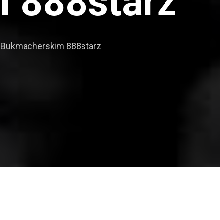
 888starz
e Bukmacherskim 888starz