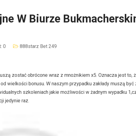
jne W Biurze Bukmachersk
: 0
888starz Bet 249
zą zostać obrócone wraz z mnożnikiem x5. Oznacza jest to, ż
zy od wielkości bonusu. W naszym przypadku zakłady muszą być
widualnych szkoleniach jakie możliwości w żadnym wypadku 1,cz
i jedynie raz.