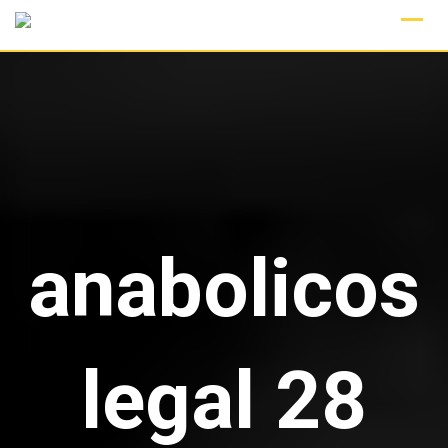
Skip
to
content
anabolicos
legal 28