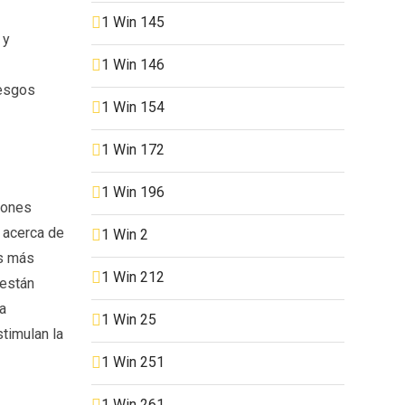
1 Win 145
 y
1 Win 146
iesgos
1 Win 154
1 Win 172
1 Win 196
iones
 acerca de
1 Win 2
es más
1 Win 212
 están
a
1 Win 25
timulan la
1 Win 251
1 Win 261