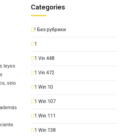
Categories
! Без рубрики
1
1 Vin 448
s leyes
1 Vin 472
as
os, sino
1 Win 10
1 Win 107
y además
1 Win 111
ciente.
1 Win 138