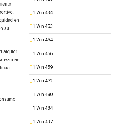
miento
ortivo,
1 Win 434
equidad en
1 Win 453
en su
1 Win 454
cualquier
1 Win 456
nativa más
1 Win 459
ticas
1 Win 472
1 Win 480
 consumo
1 Win 484
1 Win 497