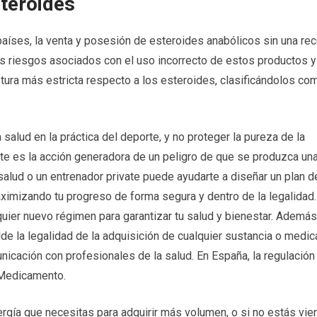
steroides
países, la venta y posesión de esteroides anabólicos sin una rec
os riesgos asociados con el uso incorrecto de estos productos y
ura más estricta respecto a los esteroides, clasificándolos co
a salud en la práctica del deporte, y no proteger la pureza de la
te es la acción generadora de un peligro de que se produzca una
salud o un entrenador private puede ayudarte a diseñar un plan d
aximizando tu progreso de forma segura y dentro de la legalidad
quier nuevo régimen para garantizar tu salud y bienestar. Además
de la legalidad de la adquisición de cualquier sustancia o medi
nicación con profesionales de la salud. En España, la regulación
 Medicamento.
ergía que necesitas para adquirir más volumen, o si no estás vie