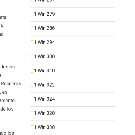
1 Win 279
eta
 la
1 Win 286
mo
1 Win 294
1 Win 300
 lesión.
1 Win 310
e
. Recuerda
1 Win 322
, es
1 Win 324
camento,
 de los
1 Win 328
1 Win 338
ndo los