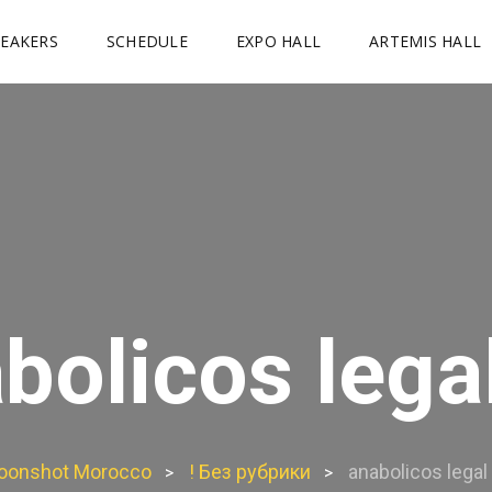
PEAKERS
SCHEDULE
EXPO HALL
ARTEMIS HALL
bolicos lega
oonshot Morocco
! Без рубрики
anabolicos legal
>
>