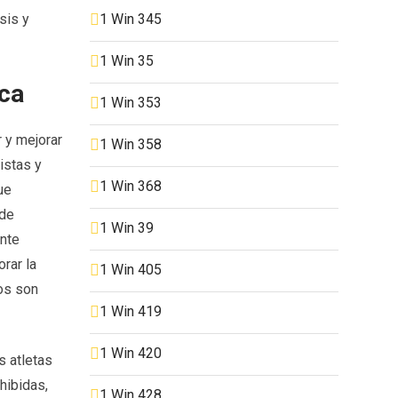
1 Win 345
sis y
1 Win 35
ca
1 Win 353
 y mejorar
1 Win 358
istas y
1 Win 368
ue
 de
1 Win 39
ante
rar la
1 Win 405
jos son
1 Win 419
1 Win 420
s atletas
hibidas,
1 Win 428