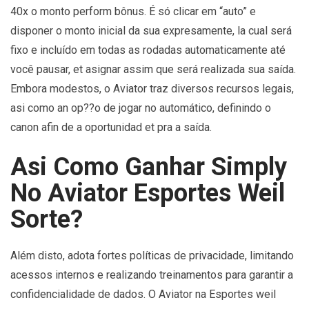
40x o monto perform bônus. É só clicar em “auto” e
disponer o monto inicial da sua expresamente, la cual será
fixo e incluído em todas as rodadas automaticamente até
você pausar, et asignar assim que será realizada sua saída.
Embora modestos, o Aviator traz diversos recursos legais,
asi como an op??o de jogar no automático, definindo o
canon afin de a oportunidad et pra a saída.
Asi Como Ganhar Simply
No Aviator Esportes Weil
Sorte?
Além disto, adota fortes políticas de privacidade, limitando
acessos internos e realizando treinamentos para garantir a
confidencialidade de dados. O Aviator na Esportes weil