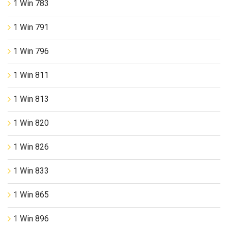
1 Win 783
1 Win 791
1 Win 796
1 Win 811
1 Win 813
1 Win 820
1 Win 826
1 Win 833
1 Win 865
1 Win 896