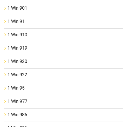
1 Win 901
1 Win 91
1 Win 910
1 Win 919
1 Win 920
1 Win 922
1 Win 95
1 Win 977
1 Win 986