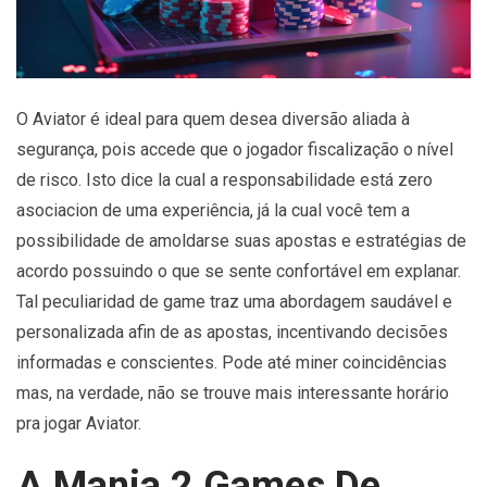
O Aviator é ideal para quem desea diversão aliada à
segurança, pois accede que o jogador fiscalização o nível
de risco. Isto dice la cual a responsabilidade está zero
asociacion de uma experiência, já la cual você tem a
possibilidade de amoldarse suas apostas e estratégias de
acordo possuindo o que se sente confortável em explanar.
Tal peculiaridad de game traz uma abordagem saudável e
personalizada afin de as apostas, incentivando decisões
informadas e conscientes. Pode até miner coincidências
mas, na verdade, não se trouve mais interessante horário
pra jogar Aviator.
A Mania 2 Games De