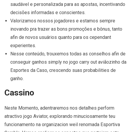
saudável e personalizada para as apostas, incentivando
decisões informadas e conscientes.
Valorizamos nossos jogadores e estamos sempre
inovando pra trazer as bons promoções e bônus, tanto
afin de novos usuários quanto para os cependant
experientes.
Nesse conteúdo, trouxemos todas as conselhos afin de
conseguir ganhos simply no jogo carry out aviãozinho da
Esportes da Caso, crescendo suas probabilities de
ganho.
Cassino
Neste Momento, adentraremos nos detalhes perform
atractivo jogo Aviator, explorando minuciosamente teu
funcionamento na organizacion weil renomada Esportiva