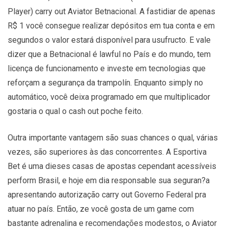
Player) carry out Aviator Betnacional. A fastidiar de apenas
R$ 1 você consegue realizar depósitos em tua conta e em
segundos o valor estará disponível para usufructo. E vale
dizer que a Betnacional é lawful no País e do mundo, tem
licença de funcionamento e investe em tecnologias que
reforçam a segurança da trampolín. Enquanto simply no
automático, você deixa programado em que multiplicador
gostaria o qual o cash out poche feito.
Outra importante vantagem são suas chances o qual, várias
vezes, são superiores às das concorrentes. A Esportiva
Bet é uma dieses casas de apostas cependant acessíveis
perform Brasil, e hoje em dia responsable sua seguran?a
apresentando autorização carry out Governo Federal pra
atuar no país. Então, ze você gosta de um game com
bastante adrenalina e recomendações modestos, o Aviator