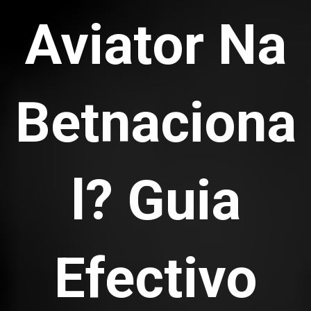
Aviator Na
Betnaciona
l? Guia
Efectivo