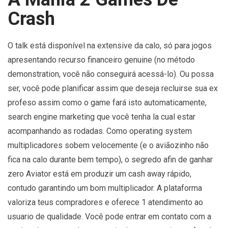
Crash
O talk está disponível na extensive da calo, só para jogos
apresentando recurso financeiro genuine (no método
demonstration, você não conseguirá acessá-lo). Ou possa
ser, você pode planificar assim que deseja recluirse sua ex
profeso assim como o game fará isto automaticamente,
search engine marketing que você tenha la cual estar
acompanhando as rodadas. Como operating system
multiplicadores sobem velocemente (e o aviãozinho não
fica na calo durante bem tempo), o segredo afin de ganhar
zero Aviator está em produzir um cash away rápido,
contudo garantindo um bom multiplicador. A plataforma
valoriza teus compradores e oferece 1 atendimento ao
usuario de qualidade. Você pode entrar em contato com a